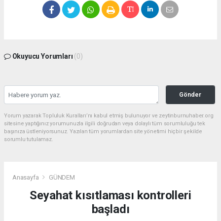
Okuyucu Yorumları
(0)
Gönder
Yorum yazarak Topluluk Kuralları’nı kabul etmiş bulunuyor ve zeytinburnuhaber.org
sitesine yaptığınız yorumunuzla ilgili doğrudan veya dolaylı tüm sorumluluğu tek
başınıza üstleniyorsunuz. Yazılan tüm yorumlardan site yönetimi hiçbir şekilde
sorumlu tutulamaz.
Anasayfa
GÜNDEM
Seyahat kısıtlaması kontrolleri
başladı