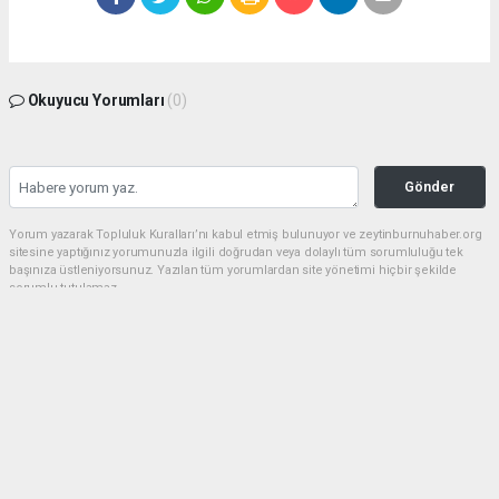
Okuyucu Yorumları
(0)
Gönder
Yorum yazarak Topluluk Kuralları’nı kabul etmiş bulunuyor ve zeytinburnuhaber.org
sitesine yaptığınız yorumunuzla ilgili doğrudan veya dolaylı tüm sorumluluğu tek
başınıza üstleniyorsunuz. Yazılan tüm yorumlardan site yönetimi hiçbir şekilde
sorumlu tutulamaz.
haber paketi
haber scripti
haber yazılımı
Tüm hakları saklı tutulmaktadır.Copyright 2026©
Haber Yazılımı:
Web Aksiyon ®