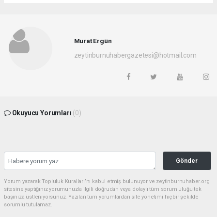
Murat Ergün
zeytinburnuhabergazetesi@hotmail.com
Okuyucu Yorumları
(0)
Gönder
Yorum yazarak Topluluk Kuralları’nı kabul etmiş bulunuyor ve zeytinburnuhaber.org
sitesine yaptığınız yorumunuzla ilgili doğrudan veya dolaylı tüm sorumluluğu tek
başınıza üstleniyorsunuz. Yazılan tüm yorumlardan site yönetimi hiçbir şekilde
sorumlu tutulamaz.