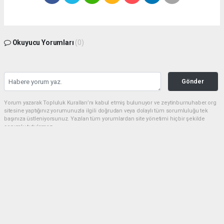
Okuyucu Yorumları
(0)
Gönder
Yorum yazarak Topluluk Kuralları’nı kabul etmiş bulunuyor ve zeytinburnuhaber.org
sitesine yaptığınız yorumunuzla ilgili doğrudan veya dolaylı tüm sorumluluğu tek
başınıza üstleniyorsunuz. Yazılan tüm yorumlardan site yönetimi hiçbir şekilde
sorumlu tutulamaz.
haber paketi
haber scripti
haber yazılımı
Tüm hakları saklı tutulmaktadır.Copyright 2026©
Haber Yazılımı:
Web Aksiyon ®