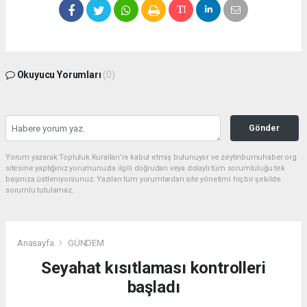
Okuyucu Yorumları
(0)
Gönder
Yorum yazarak Topluluk Kuralları’nı kabul etmiş bulunuyor ve zeytinburnuhaber.org
sitesine yaptığınız yorumunuzla ilgili doğrudan veya dolaylı tüm sorumluluğu tek
başınıza üstleniyorsunuz. Yazılan tüm yorumlardan site yönetimi hiçbir şekilde
sorumlu tutulamaz.
Anasayfa
GÜNDEM
Seyahat kısıtlaması kontrolleri
başladı