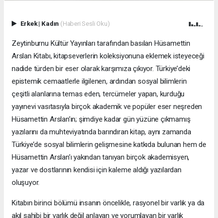
Erkek
|
Kadın
(Haberi Sesli Oku)
Zeytinburnu Kültür Yayınları tarafından basılan Hüsamettin
Arslan Kitabı, kitapseverlerin koleksiyonuna eklemek isteyeceği
nadide türden bir eser olarak karşımıza çıkıyor. Türkiye’deki
epistemik cemaatlerle ilgilenen, ardından sosyal bilimlerin
çeşitli alanlarına temas eden, tercümeler yapan, kurduğu
yayınevi vasıtasıyla birçok akademik ve popüler eser neşreden
Hüsamettin Arslan’ın; şimdiye kadar gün yüzüne çıkmamış
yazılarını da muhteviyatında barındıran kitap, aynı zamanda
Türkiye’de sosyal bilimlerin gelişmesine katkıda bulunan hem de
Hüsamettin Arslan’ı yakından tanıyan birçok akademisyen,
yazar ve dostlarının kendisi için kaleme aldığı yazılardan
oluşuyor.
Kitabın birinci bölümü insanın öncelikle, rasyonel bir varlık ya da
akıl sahibi bir varlık değil anlayan ve yorumlayan bir varlık