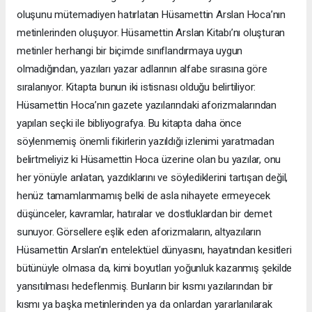
oluşunu mütemadiyen hatırlatan Hüsamettin Arslan Hoca’nın
metinlerinden oluşuyor. Hüsamettin Arslan Kitabı’nı oluşturan
metinler herhangi bir biçimde sınıflandırmaya uygun
olmadığından, yazıları yazar adlarının alfabe sırasına göre
sıralanıyor. Kitapta bunun iki istisnası olduğu belirtiliyor:
Hüsamettin Hoca’nın gazete yazılarındaki aforizmalarından
yapılan seçki ile bibliyografya. Bu kitapta daha önce
söylenmemiş önemli fikirlerin yazıldığı izlenimi yaratmadan
belirtmeliyiz ki Hüsamettin Hoca üzerine olan bu yazılar, onu
her yönüyle anlatan, yazdıklarını ve söylediklerini tartışan değil,
henüz tamamlanmamış belki de asla nihayete ermeyecek
düşünceler, kavramlar, hatıralar ve dostluklardan bir demet
sunuyor. Görsellere eşlik eden aforizmaların, altyazıların
Hüsamettin Arslan’ın entelektüel dünyasını, hayatından kesitleri
bütünüyle olmasa da, kimi boyutları yoğunluk kazanmış şekilde
yansıtılması hedeflenmiş. Bunların bir kısmı yazılarından bir
kısmı ya başka metinlerinden ya da onlardan yararlanılarak