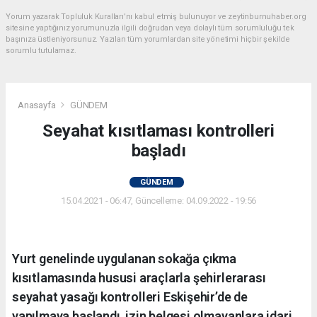
Yorum yazarak Topluluk Kuralları’nı kabul etmiş bulunuyor ve zeytinburnuhaber.org
sitesine yaptığınız yorumunuzla ilgili doğrudan veya dolaylı tüm sorumluluğu tek
başınıza üstleniyorsunuz. Yazılan tüm yorumlardan site yönetimi hiçbir şekilde
sorumlu tutulamaz.
Anasayfa
GÜNDEM
Seyahat kısıtlaması kontrolleri
başladı
GÜNDEM
15.04.2021 - 06:47, Güncelleme: 04.09.2022 - 19:56
Yurt genelinde uygulanan sokağa çıkma
kısıtlamasında hususi araçlarla şehirlerarası
seyahat yasağı kontrolleri Eskişehir’de de
yapılmaya başlandı, izin belgesi olmayanlara idari