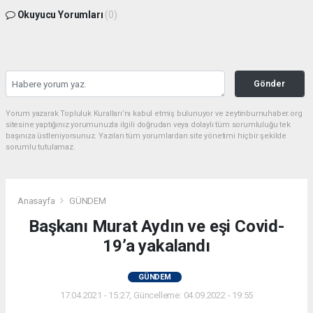
Okuyucu Yorumları
(0)
Gönder
Yorum yazarak Topluluk Kuralları’nı kabul etmiş bulunuyor ve zeytinburnuhaber.org
sitesine yaptığınız yorumunuzla ilgili doğrudan veya dolaylı tüm sorumluluğu tek
başınıza üstleniyorsunuz. Yazılan tüm yorumlardan site yönetimi hiçbir şekilde
sorumlu tutulamaz.
Anasayfa
GÜNDEM
Başkanı Murat Aydın ve eşi Covid-
19’a yakalandı
GÜNDEM
17.04.2021 - 15:27, Güncelleme: 04.09.2022 - 19:55