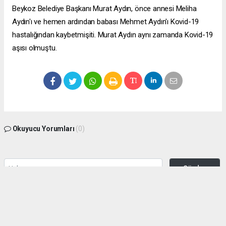
Beykoz Belediye Başkanı Murat Aydın, önce annesi Meliha
Aydın'ı ve hemen ardından babası Mehmet Aydın'ı Kovid-19
hastalığından kaybetmişiti. Murat Aydın aynı zamanda Kovid-19
aşısı olmuştu.
Okuyucu Yorumları
(0)
Gönder
Yorum yazarak Topluluk Kuralları’nı kabul etmiş bulunuyor ve zeytinburnuhaber.org
sitesine yaptığınız yorumunuzla ilgili doğrudan veya dolaylı tüm sorumluluğu tek
başınıza üstleniyorsunuz. Yazılan tüm yorumlardan site yönetimi hiçbir şekilde
sorumlu tutulamaz.