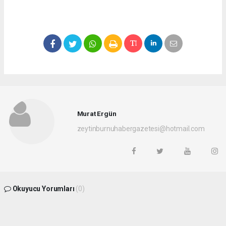
Murat Ergün
zeytinburnuhabergazetesi@hotmail.com
Okuyucu Yorumları
(0)