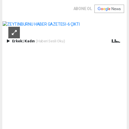
ABONE OL
Erkek
|
Kadın
(Haberi Sesli Oku)