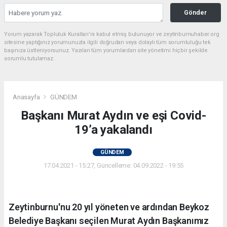
Gönder
Yorum yazarak Topluluk Kuralları’nı kabul etmiş bulunuyor ve zeytinburnuhaber.org
sitesine yaptığınız yorumunuzla ilgili doğrudan veya dolaylı tüm sorumluluğu tek
başınıza üstleniyorsunuz. Yazılan tüm yorumlardan site yönetimi hiçbir şekilde
sorumlu tutulamaz.
Anasayfa
GÜNDEM
Başkanı Murat Aydın ve eşi Covid-
19’a yakalandı
GÜNDEM
17.04.2021 - 15:27, Güncelleme: 04.09.2022 - 19:55
Zeytinburnu'nu 20 yıl yöneten ve ardından Beykoz
Belediye Başkanı seçilen Murat Aydın Başkanımız