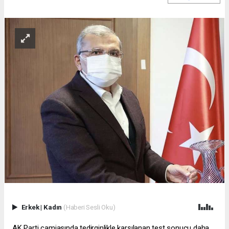
Erkek
|
Kadın
(Haberi Sesli Oku)
AK Parti camiasında tedirginlikle karşılanan test sonucu daha