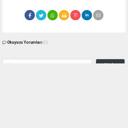
Okuyucu Yorumları
(0)
Gönder
Yorum yazarak Topluluk Kuralları’nı kabul etmiş bulunuyor ve zeytinburnuhaber.org
sitesine yaptığınız yorumunuzla ilgili doğrudan veya dolaylı tüm sorumluluğu tek
başınıza üstleniyorsunuz. Yazılan tüm yorumlardan site yönetimi hiçbir şekilde
sorumlu tutulamaz.
haber paketi
haber scripti
haber yazılımı