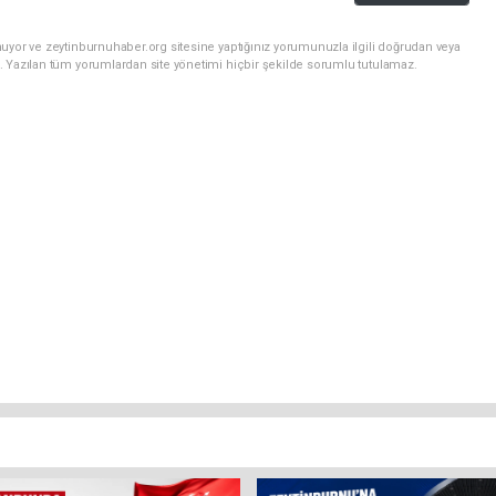
uyor ve zeytinburnuhaber.org sitesine yaptığınız yorumunuzla ilgili doğrudan veya
. Yazılan tüm yorumlardan site yönetimi hiçbir şekilde sorumlu tutulamaz.