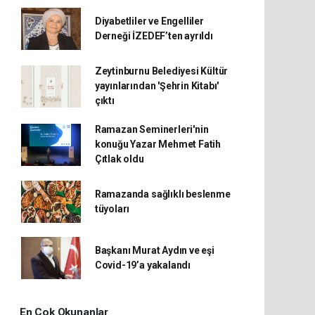
Diyabetliler ve Engelliler
Derneği İZEDEF’ten ayrıldı
Zeytinburnu Belediyesi Kültür
yayınlarından 'Şehrin Kitabı'
çıktı
Ramazan Seminerleri'nin
konuğu Yazar Mehmet Fatih
Çıtlak oldu
Ramazanda sağlıklı beslenme
tüyoları
Başkanı Murat Aydın ve eşi
Covid-19’a yakalandı
En Çok Okunanlar