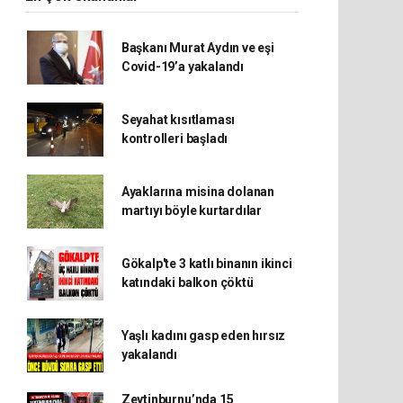
Başkanı Murat Aydın ve eşi
Covid-19’a yakalandı
Seyahat kısıtlaması
kontrolleri başladı
Ayaklarına misina dolanan
martıyı böyle kurtardılar
Gökalp'te 3 katlı binanın ikinci
katındaki balkon çöktü
Yaşlı kadını gasp eden hırsız
yakalandı
Zeytinburnu’nda 15