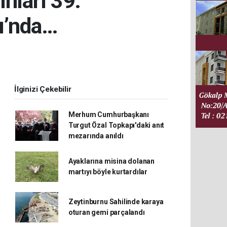
nları 39.
rı’nda…
İlginizi Çekebilir
Merhum Cumhurbaşkanı
Turgut Özal Topkapı'daki anıt
mezarında anıldı
Ayaklarına misina dolanan
martıyı böyle kurtardılar
Zeytinburnu Sahilinde karaya
oturan gemi parçalandı