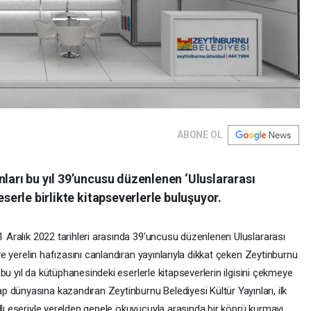
ABONE OL
nları bu yıl 39’uncusu düzenlenen ‘Uluslararası
eserle birlikte kitapseverlerle buluşuyor.
11 Aralık 2022 tarihleri arasında 39’uncusu düzenlenen Uluslararası
 ve yerelin hafızasını canlandıran yayınlarıyla dikkat çeken Zeytinburnu
bi bu yıl da kütüphanesindeki eserlerle kitapseverlerin ilgisini çekmeye
 dünyasına kazandıran Zeytinburnu Belediyesi Kültür Yayınları, ilk
dlı eseriyle yerelden genele okuyucuyla arasında bir köprü kurmayı