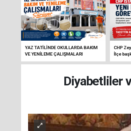
YAZ TATİLİNDE OKULLARDA BAKIM
CHP Zey
VE YENİLEME ÇALIŞMALARI
İlçe baş
SÜRÜYOR
atandı
Diyabetliler 