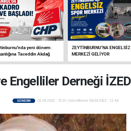
tinburnu'nda yeni dönem:
ZEYTİNBURNU’NA ENGELSİZ
kanlığına Taceddin Akdağ
MERKEZİ GELİYOR
ve Engelliler Derneği İZED
02.04.2022 - 12:01, Güncelleme: 04.04.2022 - 12:44
GÜNDEM