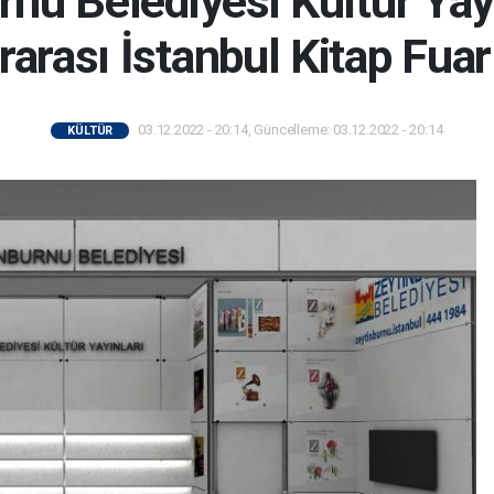
rnu Belediyesi Kültür Yayı
rarası İstanbul Kitap Fua
03.12.2022 - 20:14, Güncelleme: 03.12.2022 - 20:14
KÜLTÜR