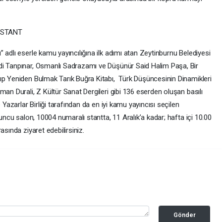
 STANT
 adlı eserle kamu yayıncılığına ilk adımı atan Zeytinburnu Belediyesi
di Tanpınar, Osmanlı Sadrazamı ve Düşünür Said Halim Paşa, Bir
ıp Yeniden Bulmak Tarık Buğra Kitabı, Türk Düşüncesinin Dinamikleri
man Durali, Z Kültür Sanat Dergileri gibi 136 eserden oluşan basılı
 Yazarlar Birliği tarafından da en iyi kamu yayıncısı seçilen
’uncu salon, 10004 numaralı stantta, 11 Aralık’a kadar; hafta içi 10.00
asında ziyaret edebilirsiniz.
Gönder