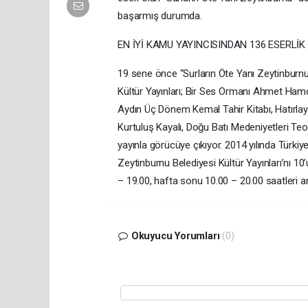
başarmış durumda.
EN İYİ KAMU YAYINCISINDAN 136 ESERLİK
19 sene önce “Surların Öte Yanı Zeytinburnu”
Kültür Yayınları; Bir Ses Ormanı Ahmet Ham
Aydın Üç Dönem Kemal Tahir Kitabı, Hatırlay
Kurtuluş Kayalı, Doğu Batı Medeniyetleri Teo
yayınla görücüye çıkıyor. 2014 yılında Türkiye
Zeytinburnu Belediyesi Kültür Yayınları’nı 10
– 19.00, hafta sonu 10.00 – 20.00 saatleri ar
Okuyucu Yorumları
(0)