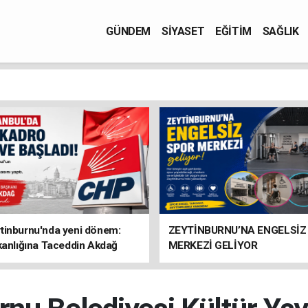
GÜNDEM
SİYASET
EĞİTİM
SAĞLIK
tinburnu'nda yeni dönem:
ZEYTİNBURNU’NA ENGELSİZ
kanlığına Taceddin Akdağ
MERKEZİ GELİYOR