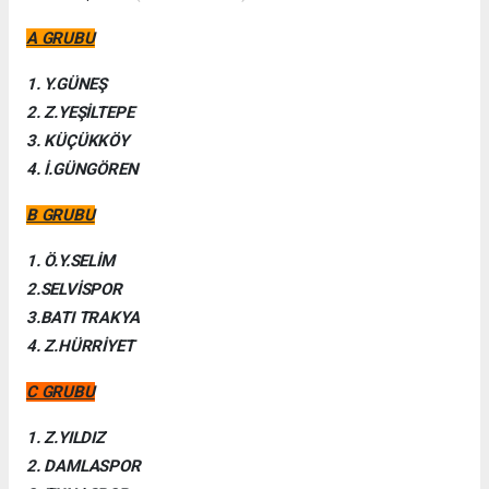
A GRUBU
1. Y.GÜNEŞ
2. Z.YEŞİLTEPE
3. KÜÇÜKKÖY
4. İ.GÜNGÖREN
B GRUBU
1. Ö.Y.SELİM
2.SELVİSPOR
3.BATI TRAKYA
4. Z.HÜRRİYET
C GRUBU
1. Z.YILDIZ
2. DAMLASPOR