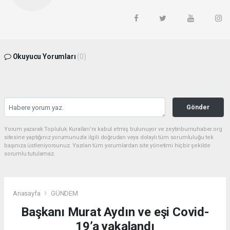
Okuyucu Yorumları
(0)
Gönder
Yorum yazarak Topluluk Kuralları’nı kabul etmiş bulunuyor ve zeytinburnuhaber.org
sitesine yaptığınız yorumunuzla ilgili doğrudan veya dolaylı tüm sorumluluğu tek
başınıza üstleniyorsunuz. Yazılan tüm yorumlardan site yönetimi hiçbir şekilde
sorumlu tutulamaz.
Anasayfa
GÜNDEM
Başkanı Murat Aydın ve eşi Covid-
19’a yakalandı