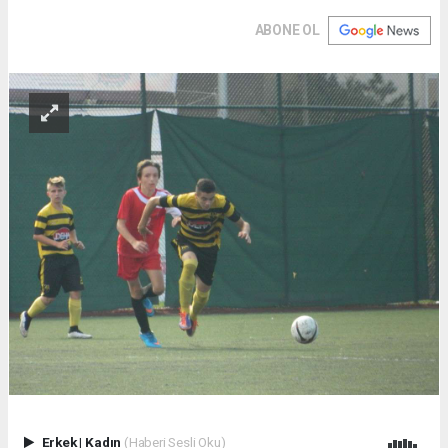
ABONE OL
Erkek
|
Kadın
(Haberi Sesli Oku)