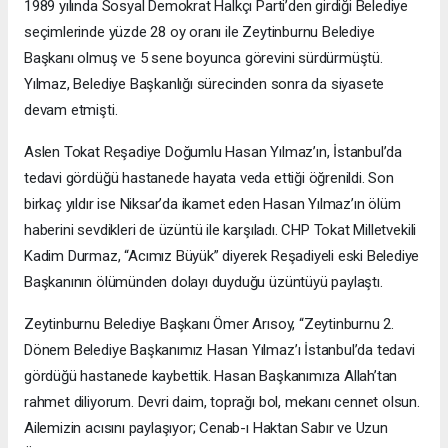
1989 yılında Sosyal Demokrat Halkçı Parti’den girdiği Belediye
seçimlerinde yüzde 28 oy oranı ile Zeytinburnu Belediye
Başkanı olmuş ve 5 sene boyunca görevini sürdürmüştü.
Yılmaz, Belediye Başkanlığı sürecinden sonra da siyasete
devam etmişti.
Aslen Tokat Reşadiye Doğumlu Hasan Yılmaz’ın, İstanbul’da
tedavi gördüğü hastanede hayata veda ettiği öğrenildi. Son
birkaç yıldır ise Niksar’da ikamet eden Hasan Yılmaz’ın ölüm
haberini sevdikleri de üzüntü ile karşıladı. CHP Tokat Milletvekili
Kadim Durmaz, “Acımız Büyük” diyerek Reşadiyeli eski Belediye
Başkanının ölümünden dolayı duyduğu üzüntüyü paylaştı.
Zeytinburnu Belediye Başkanı Ömer Arısoy, “Zeytinburnu 2.
Dönem Belediye Başkanımız Hasan Yılmaz’ı İstanbul’da tedavi
gördüğü hastanede kaybettik. Hasan Başkanımıza Allah’tan
rahmet diliyorum. Devri daim, toprağı bol, mekanı cennet olsun.
Ailemizin acısını paylaşıyor; Cenab-ı Haktan Sabır ve Uzun