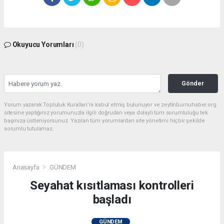
Okuyucu Yorumları
(0)
Gönder
Yorum yazarak Topluluk Kuralları’nı kabul etmiş bulunuyor ve zeytinburnuhaber.org
sitesine yaptığınız yorumunuzla ilgili doğrudan veya dolaylı tüm sorumluluğu tek
başınıza üstleniyorsunuz. Yazılan tüm yorumlardan site yönetimi hiçbir şekilde
sorumlu tutulamaz.
Anasayfa
GÜNDEM
Seyahat kısıtlaması kontrolleri
başladı
GÜNDEM