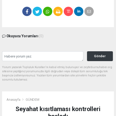
Okuyucu Yorumları
(0)
Gönder
Yorum yazarak Topluluk Kuralları’nı kabul etmiş bulunuyor ve zeytinburnuhaber.org
sitesine yaptığınız yorumunuzla ilgili doğrudan veya dolaylı tüm sorumluluğu tek
başınıza üstleniyorsunuz. Yazılan tüm yorumlardan site yönetimi hiçbir şekilde
sorumlu tutulamaz.
Anasayfa
GÜNDEM
Seyahat kısıtlaması kontrolleri