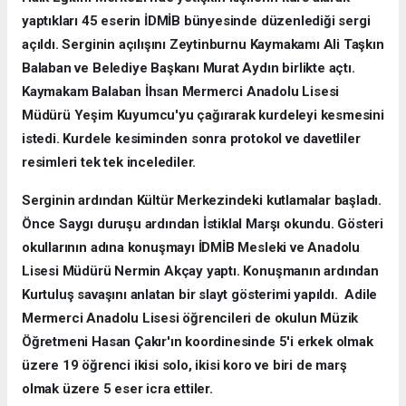
yaptıkları 45 eserin İDMİB bünyesinde düzenlediği sergi
açıldı. Serginin açılışını Zeytinburnu Kaymakamı Ali Taşkın
Balaban ve Belediye Başkanı Murat Aydın birlikte açtı.
Kaymakam Balaban İhsan Mermerci Anadolu Lisesi
Müdürü Yeşim Kuyumcu'yu çağırarak kurdeleyi kesmesini
istedi. Kurdele kesiminden sonra protokol ve davetliler
resimleri tek tek incelediler.
Serginin ardından Kültür Merkezindeki kutlamalar başladı.
Önce Saygı duruşu ardından İstiklal Marşı okundu. Gösteri
okullarının adına konuşmayı İDMİB Mesleki ve Anadolu
Lisesi Müdürü Nermin Akçay yaptı. Konuşmanın ardından
Kurtuluş savaşını anlatan bir slayt gösterimi yapıldı. Adile
Mermerci Anadolu Lisesi öğrencileri de okulun Müzik
Öğretmeni Hasan Çakır'ın koordinesinde 5'i erkek olmak
üzere 19 öğrenci ikisi solo, ikisi koro ve biri de marş
olmak üzere 5 eser icra ettiler.