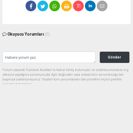
Okuyucu Yorumları
(0)
Gönder
Yorum yazarak Topluluk Kuralları’nı kabul etmiş bulunuyor ve zeytinburnuhaber.org
sitesine yaptığınız yorumunuzla ilgili doğrudan veya dolaylı tüm sorumluluğu tek
başınıza üstleniyorsunuz. Yazılan tüm yorumlardan site yönetimi hiçbir şekilde
sorumlu tutulamaz.
haber paketi
haber scripti
haber yazılımı
Tüm hakları saklı tutulmaktadır.Copyright 2026©
Haber Yazılımı:
Web Aksiyon ®