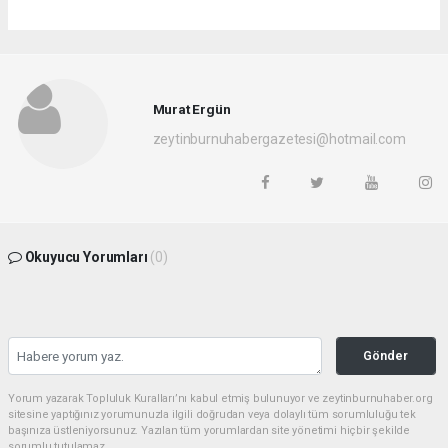
Murat Ergün
zeytinburnuhabergazetesi@hotmail.com
Okuyucu Yorumları
(0)
Gönder
Yorum yazarak Topluluk Kuralları’nı kabul etmiş bulunuyor ve zeytinburnuhaber.org
sitesine yaptığınız yorumunuzla ilgili doğrudan veya dolaylı tüm sorumluluğu tek
başınıza üstleniyorsunuz. Yazılan tüm yorumlardan site yönetimi hiçbir şekilde
sorumlu tutulamaz.