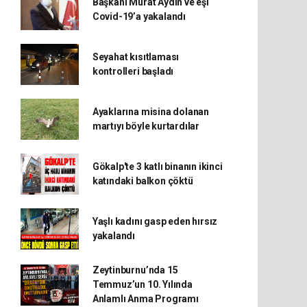
Başkanı Murat Aydın ve eşi
Covid-19’a yakalandı
Seyahat kısıtlaması
kontrolleri başladı
Ayaklarına misina dolanan
martıyı böyle kurtardılar
Gökalp'te 3 katlı binanın ikinci
katındaki balkon çöktü
Yaşlı kadını gasp eden hırsız
yakalandı
Zeytinburnu’nda 15
Temmuz’un 10. Yılında
Anlamlı Anma Programı