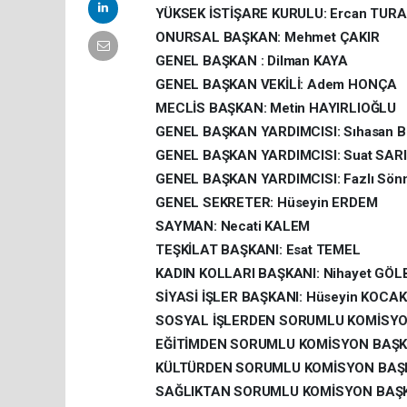
YÜKSEK İSTİŞARE KURULU: Ercan TUR
ONURSAL BAŞKAN: Mehmet ÇAKIR
GENEL BAŞKAN : Dilman KAYA
GENEL BAŞKAN VEKİLİ: Adem HONÇA
MECLİS BAŞKAN: Metin HAYIRLIOĞLU
GENEL BAŞKAN YARDIMCISI: Sıhasan
GENEL BAŞKAN YARDIMCISI: Suat SAR
GENEL BAŞKAN YARDIMCISI: Fazlı Sö
GENEL SEKRETER: Hüseyin ERDEM
SAYMAN: Necati KALEM
TEŞKİLAT BAŞKANI: Esat TEMEL
KADIN KOLLARI BAŞKANI: Nihayet GÖL
SİYASİ İŞLER BAŞKANI: Hüseyin KOC
SOSYAL İŞLERDEN SORUMLU KOMİSYON
EĞİTİMDEN SORUMLU KOMİSYON BAŞKA
KÜLTÜRDEN SORUMLU KOMİSYON BAŞKA
SAĞLIKTAN SORUMLU KOMİSYON BAŞKA