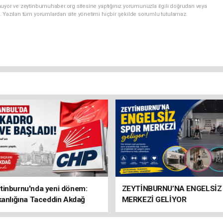
uyor ve zeytinburnuhaber.org sitesine yaptığınız yorumunuzla ilgili doğrudan veya
. Yazılan tüm yorumlardan site yönetimi hiçbir şekilde sorumlu tutulamaz.
tinburnu'nda yeni dönem:
ZEYTİNBURNU’NA ENGELSİZ
kanlığına Taceddin Akdağ
MERKEZİ GELİYOR