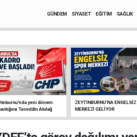
GÜNDEM
SİYASET
EĞİTİM
SAĞLIK
tinburnu'nda yeni dönem:
ZEYTİNBURNU’NA ENGELSİZ
kanlığına Taceddin Akdağ
MERKEZİ GELİYOR