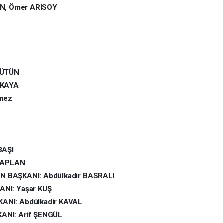
AN, Ömer ARISOY
 BÜTÜN
IKAYA
nmez
BAŞI
AKAPLAN
 BAŞKANI: Abdülkadir BASRALI
NI: Yaşar KUŞ
NI: Abdülkadir KAVAL
NI: Arif ŞENGÜL