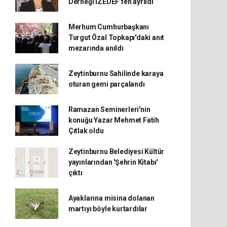
Derneği İZEDEF’ten ayrıldı
Merhum Cumhurbaşkanı
Turgut Özal Topkapı'daki anıt
mezarında anıldı
Zeytinburnu Sahilinde karaya
oturan gemi parçalandı
Ramazan Seminerleri'nin
konuğu Yazar Mehmet Fatih
Çıtlak oldu
Zeytinburnu Belediyesi Kültür
yayınlarından 'Şehrin Kitabı'
çıktı
Ayaklarına misina dolanan
martıyı böyle kurtardılar