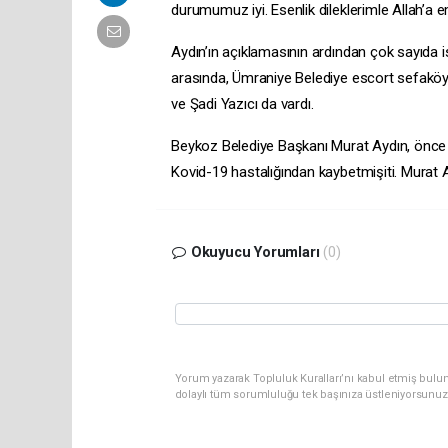
durumumuz iyi. Esenlik dileklerimle Allah’a em
Aydın’ın açıklamasının ardından çok sayıda is
arasında, Ümraniye Belediye
escort sefakö
ve Şadi Yazıcı da vardı.
Beykoz Belediye Başkanı Murat Aydın, önce
Kovid-19 hastalığından kaybetmişiti. Murat
Okuyucu Yorumları
(0)
Yorum yazarak Topluluk Kuralları’nı kabul etmiş bulun
dolaylı tüm sorumluluğu tek başınıza üstleniyorsunuz