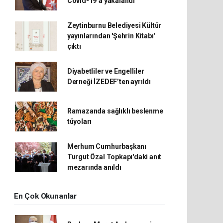
Covid-19’a yakalandı
Zeytinburnu Belediyesi Kültür
yayınlarından 'Şehrin Kitabı'
çıktı
Diyabetliler ve Engelliler
Derneği İZEDEF’ten ayrıldı
Ramazanda sağlıklı beslenme
tüyoları
Merhum Cumhurbaşkanı
Turgut Özal Topkapı'daki anıt
mezarında anıldı
En Çok Okunanlar