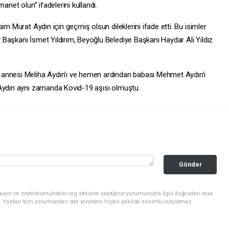
anet olun” ifadelerini kullandı.
im Murat Aydın için geçmiş olsun dileklerini ifade etti. Bu isimler
y
Başkanı İsmet Yıldırım, Beyoğlu Belediye Başkanı Haydar Ali Yıldız
 annesi Meliha Aydın'ı ve hemen ardından babası Mehmet Aydın'ı
 Aydın aynı zamanda Kovid-19 aşısı olmuştu.
Gönder
uyor ve zeytinburnuhaber.org sitesine yaptığınız yorumunuzla ilgili doğrudan veya
. Yazılan tüm yorumlardan site yönetimi hiçbir şekilde sorumlu tutulamaz.