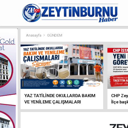
Anasayfa
GÜNDEM
YAZ TATİLİNDE OKULLARDA BAKIM
CHP Zey
VE YENİLEME ÇALIŞMALARI
İlçe baş
SÜRÜYOR
atandı