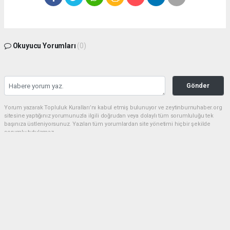
Okuyucu Yorumları
(0)
Gönder
Yorum yazarak Topluluk Kuralları’nı kabul etmiş bulunuyor ve zeytinburnuhaber.org
sitesine yaptığınız yorumunuzla ilgili doğrudan veya dolaylı tüm sorumluluğu tek
başınıza üstleniyorsunuz. Yazılan tüm yorumlardan site yönetimi hiçbir şekilde
sorumlu tutulamaz.
haber paketi
haber scripti
haber yazılımı
Tüm hakları saklı tutulmaktadır.Copyright 2026©
Haber Yazılımı:
Web Aksiyon ®