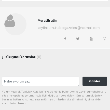
Murat Ergün
zeytinburnuhabergazetesi@hotmail.com
Okuyucu Yorumları
(0)
Gönder
Yorum yazarak Topluluk Kuralları’nı kabul etmiş bulunuyor ve zeytinburnuhaber.org
sitesine yaptığınız yorumunuzla ilgili doğrudan veya dolaylı tüm sorumluluğu tek
başınıza üstleniyorsunuz. Yazılan tüm yorumlardan site yönetimi hiçbir şekilde
sorumlu tutulamaz.