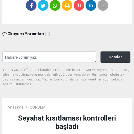
Okuyucu Yorumları
(0)
Gönder
Yorum yazarak Topluluk Kuralları’nı kabul etmiş bulunuyor ve zeytinburnuhaber.org
sitesine yaptığınız yorumunuzla ilgili doğrudan veya dolaylı tüm sorumluluğu tek
başınıza üstleniyorsunuz. Yazılan tüm yorumlardan site yönetimi hiçbir şekilde
sorumlu tutulamaz.
Anasayfa
GÜNDEM
Seyahat kısıtlaması kontrolleri
başladı