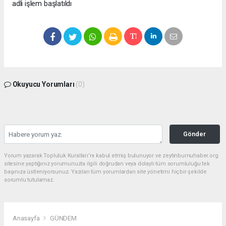
adli işlem başlatıldı
Okuyucu Yorumları
(0)
Gönder
Yorum yazarak Topluluk Kuralları’nı kabul etmiş bulunuyor ve zeytinburnuhaber.org
sitesine yaptığınız yorumunuzla ilgili doğrudan veya dolaylı tüm sorumluluğu tek
başınıza üstleniyorsunuz. Yazılan tüm yorumlardan site yönetimi hiçbir şekilde
sorumlu tutulamaz.
Anasayfa
GÜNDEM