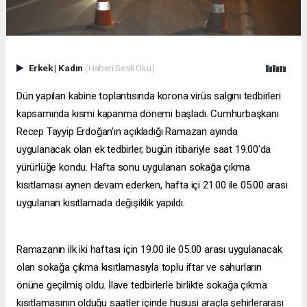
Erkek
|
Kadın
(Haberi Sesli Oku)
Dün yapılan kabine toplantısında korona virüs salgını tedbirleri
kapsamında kısmi kapanma dönemi başladı. Cumhurbaşkanı
Recep Tayyip Erdoğan'ın açıkladığı Ramazan ayında
uygulanacak olan ek tedbirler, bugün itibariyle saat 19.00'da
yürürlüğe kondu. Hafta sonu uygulanan sokağa çıkma
kısıtlaması aynen devam ederken, hafta içi 21.00 ile 05.00 arası
uygulanan kısıtlamada değişiklik yapıldı.
Ramazanın ilk iki haftası için 19.00 ile 05.00 arası uygulanacak
olan sokağa çıkma kısıtlamasıyla toplu iftar ve sahurların
önüne geçilmiş oldu. İlave tedbirlerle birlikte sokağa çıkma
kısıtlamasının olduğu saatler içinde hususi araçla şehirlerarası