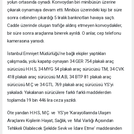
yolun ortasında oynadı. Konvoydan biri minibüsün üzerine
çıkarak oynamaya devam etti. Minibüs üzerindeki kişi bir süre
sonra cebinden çıkardığı 5 liralık banknotları havaya saçtı.
Cadde üzerinde oluşan trafiğe aldırış etmeyen konvoydakiler,
bir süre sonra araçlarına binerek ayrıldı. O anlar, cep telefonu
kamerasına yansıdı.
İstanbul Emniyet Müdürlüğü'ne bağlı ekipler yaptıkları
çalışmada, yolu kapatıp oynayan 34 GER 754 plakalı araç
sürücüsü H.H.S, 34 MYG 54 plakalı araç sürücüsü T.M, 34 CVK
418 plakalı araç sürücüsü M.A.B, 34 BTP 81 plakalı araç
sürücüsü M.Ç ve 34 GTL 769 plakalı araç sürücüsü Y.S'yi
yakaladı. Yakalanan sürücülere farklı farklı maddelerden
toplamda 19 bin 446 lira ceza yazıldı.
Öte yandan H.H.S, M.Ç. ve Y.S'ye 'Karayollarında Ulaşım
Araçlarını Kişilerin Hayat, Sağlık, ve Mal Varlığı Açısından
Tehlikeli Olabilecek Şekilde Sevk ve İdare Etme' maddesinden