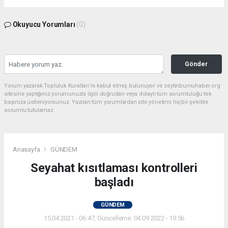
Okuyucu Yorumları
(0)
Gönder
Yorum yazarak Topluluk Kuralları’nı kabul etmiş bulunuyor ve zeytinburnuhaber.org
sitesine yaptığınız yorumunuzla ilgili doğrudan veya dolaylı tüm sorumluluğu tek
başınıza üstleniyorsunuz. Yazılan tüm yorumlardan site yönetimi hiçbir şekilde
sorumlu tutulamaz.
Anasayfa
GÜNDEM
Seyahat kısıtlaması kontrolleri
başladı
GÜNDEM
15.04.2021 - 06:47, Güncelleme: 04.09.2022 - 19:56