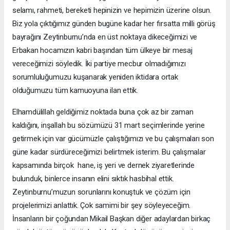
selamı, rahmeti, bereketi hepinizin ve hepimizin üzerine olsun.
Biz yola çıktığımız günden bugüne kadar her fırsatta milli görüş
bayrağını Zeytinburnu’nda en üst noktaya dikeceğimizi ve
Erbakan hocamızın kabri başından tüm ülkeye bir mesaj
vereceğimizi söyledik. İki partiye mecbur olmadığımızı
sorumluluğumuzu kuşanarak yeniden iktidara ortak
olduğumuzu tüm kamuoyuna ilan ettik.
Elhamdülillah geldiğimiz noktada buna çok az bir zaman
kaldığını, inşallah bu sözümüzü 31 mart seçimlerinde yerine
getirmek için var gücümüzle çalıştığımızı ve bu çalışmaları son
güne kadar sürdüreceğimizi belirtmek isterim. Bu çalışmalar
kapsamında birçok hane, iş yeri ve dernek ziyaretlerinde
bulunduk, binlerce insanın elini sıktık hasbihal ettik.
Zeytinburnu’muzun sorunlarını konuştuk ve çözüm için
projelerimizi anlattık. Çok samimi bir şey söyleyeceğim.
İnsanların bir çoğundan Mikail Başkan diğer adaylardan birkaç