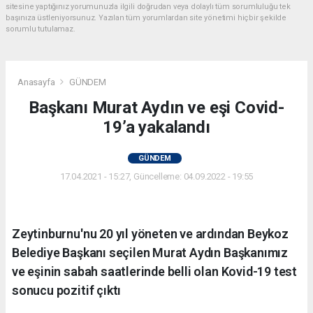
sitesine yaptığınız yorumunuzla ilgili doğrudan veya dolaylı tüm sorumluluğu tek
başınıza üstleniyorsunuz. Yazılan tüm yorumlardan site yönetimi hiçbir şekilde
sorumlu tutulamaz.
Anasayfa
GÜNDEM
Başkanı Murat Aydın ve eşi Covid-
19’a yakalandı
GÜNDEM
17.04.2021 - 15:27, Güncelleme: 04.09.2022 - 19:55
Zeytinburnu'nu 20 yıl yöneten ve ardından Beykoz
Belediye Başkanı seçilen Murat Aydın Başkanımız
ve eşinin sabah saatlerinde belli olan Kovid-19 test
sonucu pozitif çıktı