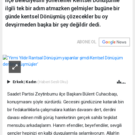
ilçe Belediyesini yönetenler Kentsel Dönüşümle
ilgili tek bir adım atmazken gelmişler bugüne bir
günde kentsel Dönüşmüş çözecekler bu oy
devşirmeden başka bir şey değildir dedi.
ABONE OL
Erkek
|
Kadın
(Haberi Sesli Oku)
Saadet Partisi Zeytinburnu ilçe Başkanı Bülent Cuhacıbaşı,
konuşmasını şöyle sürdürdü. Gecesini gündüzüne katarak bin
bir fedakarlıklarla çalışmalara katılan davasını dert, derdini
davası edinen milli görüş hareketinin gerçek sahibi teşkilat
mensubu arkadaşlarım. Hanım efendiler, beyefendiler, sevgili
gençler hepinizi en kalbi duygularımla selamlıyorum. Allah’ın