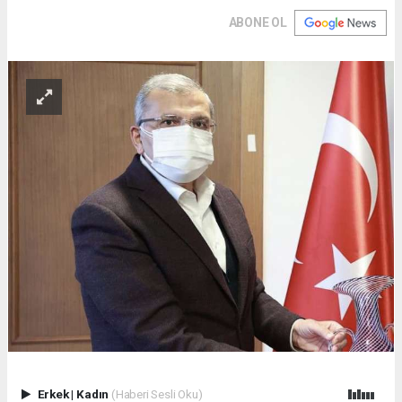
ABONE OL
Erkek
|
Kadın
(Haberi Sesli Oku)