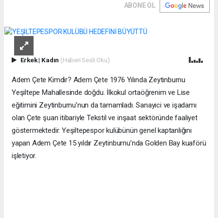
ABONE OL
Erkek
|
Kadın
(Haberi Sesli Oku)
Adem Çete Kimdir? Adem Çete 1976 Yılında Zeytinburnu
Yeşiltepe Mahallesinde doğdu. İlkokul ortaöğrenim ve Lise
eğitimini Zeytinburnu’nun da tamamladı. Sanayici ve işadamı
olan Çete şuan itibariyle Tekstil ve inşaat sektöründe faaliyet
göstermektedir. Yeşiltepespor kulübünün genel kaptanlığını
yapan Adem Çete 15 yıldır Zeytinburnu’nda Golden Bay kuaförü
işletiyor.