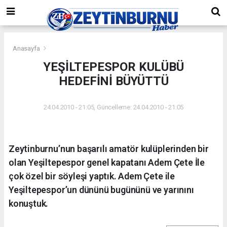
Anasayfa
YEŞİLTEPESPOR KULÜBÜ
HEDEFİNİ BÜYÜTTÜ
24.04.2010 - 21:05, Güncelleme: 24.04.2010 - 21:05
Zeytinburnu’nun başarılı amatör kulüplerinden bir
olan Yeşiltepespor genel kapatanı Adem Çete İle
çok özel bir söyleşi yaptık. Adem Çete ile
Yeşiltepespor’un dününü bugününü ve yarınını
konuştuk.