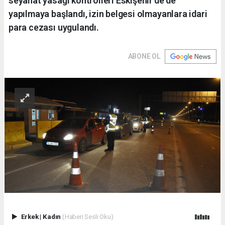
seyahat yasağı kontrolleri Eskişehir’de de
yapılmaya başlandı, izin belgesi olmayanlara idari
para cezası uygulandı.
ABONE OL
Erkek
|
Kadın
(Haberi Sesli Oku)