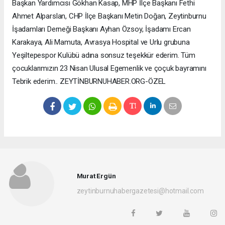
Başkan Yardımcısı Gökhan Kasap, MHP İlçe Başkanı Fethi
Ahmet Alparslan, CHP İlçe Başkanı Metin Doğan, Zeytinburnu
İşadamları Derneği Başkanı Ayhan Özsoy, İşadamı Ercan
Karakaya, Ali Mamuta, Avrasya Hospital ve Urlu grubuna
Yeşiltepespor Kulübü adına sonsuz teşekkür ederim. Tüm
çocuklarımızın 23 Nisan Ulusal Egemenlik ve çoçuk bayramını
Tebrik ederim.. ZEYTİNBURNUHABER.ORG-ÖZEL
Murat Ergün
zeytinburnuhabergazetesi@hotmail.com