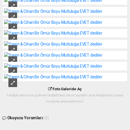
Foto Galeride Aç
Fotoğraf albümüne giderek fotoğraf(lara) yorum yazabilir yada fotoğraf(ları) sosyal
medyada paylaşabilirsiniz.
Okuyucu Yorumları
(0)