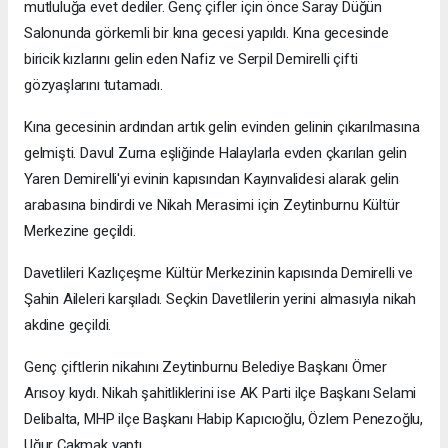
mutluluğa evet dediler. Genç çifler için önce Saray Düğün
Salonunda görkemli bir kına gecesi yapıldı. Kına gecesinde
biricik kızlarını gelin eden Nafiz ve Serpil Demirelli çifti
gözyaşlarını tutamadı.
Kına gecesinin ardından artık gelin evinden gelinin çıkarılmasına
gelmişti. Davul Zurna eşliğinde Halaylarla evden çkarılan gelin
Yaren Demirelli'yi evinin kapısından Kayınvalidesi alarak gelin
arabasına bindirdi ve Nikah Merasimi için Zeytinburnu Kültür
Merkezine geçildi.
Davetlileri Kazlıçeşme Kültür Merkezinin kapısında Demirelli ve
Şahin Aileleri karşıladı. Seçkin Davetlilerin yerini almasıyla nikah
akdine geçildi.
Genç çiftlerin nikahını Zeytinburnu Belediye Başkanı Ömer
Arısoy kıydı. Nikah şahitliklerini ise AK Parti ilçe Başkanı Selami
Delibalta, MHP ilçe Başkanı Habip Kapıcıoğlu, Özlem Penezoğlu,
Uğur Çakmak yaptı.