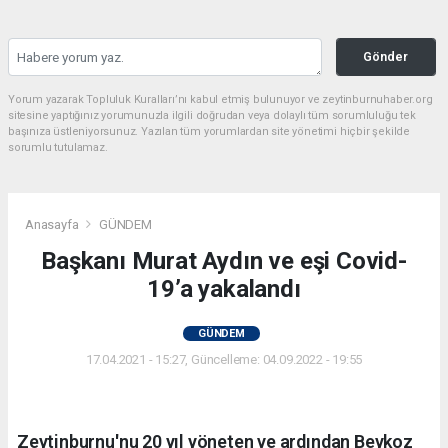
Gönder
Yorum yazarak Topluluk Kuralları’nı kabul etmiş bulunuyor ve zeytinburnuhaber.org
sitesine yaptığınız yorumunuzla ilgili doğrudan veya dolaylı tüm sorumluluğu tek
başınıza üstleniyorsunuz. Yazılan tüm yorumlardan site yönetimi hiçbir şekilde
sorumlu tutulamaz.
Anasayfa
GÜNDEM
Başkanı Murat Aydın ve eşi Covid-
19’a yakalandı
GÜNDEM
17.04.2021 - 15:27, Güncelleme: 04.09.2022 - 19:55
Zeytinburnu'nu 20 yıl yöneten ve ardından Beykoz