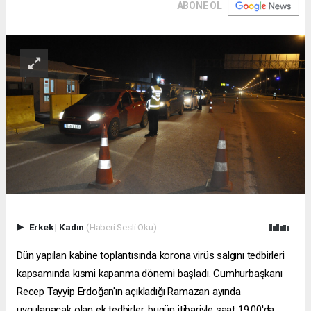
ABONE OL
Erkek
|
Kadın
(Haberi Sesli Oku)
Dün yapılan kabine toplantısında korona virüs salgını tedbirleri
kapsamında kısmi kapanma dönemi başladı. Cumhurbaşkanı
Recep Tayyip Erdoğan'ın açıkladığı Ramazan ayında
uygulanacak olan ek tedbirler, bugün itibariyle saat 19.00'da