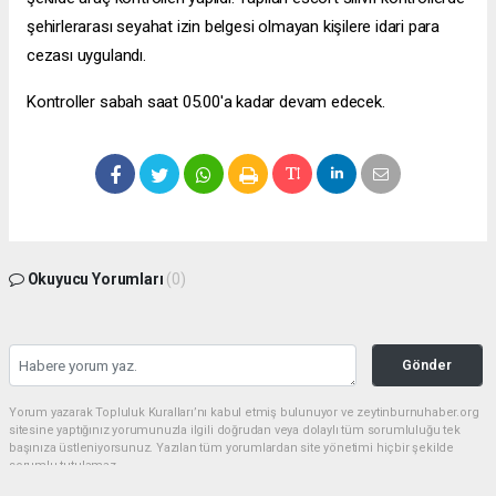
şehirlerarası seyahat izin belgesi olmayan kişilere idari para
cezası uygulandı.
Kontroller sabah saat 05.00'a kadar devam edecek.
Okuyucu Yorumları
(0)
Gönder
Yorum yazarak Topluluk Kuralları’nı kabul etmiş bulunuyor ve zeytinburnuhaber.org
sitesine yaptığınız yorumunuzla ilgili doğrudan veya dolaylı tüm sorumluluğu tek
başınıza üstleniyorsunuz. Yazılan tüm yorumlardan site yönetimi hiçbir şekilde
sorumlu tutulamaz.