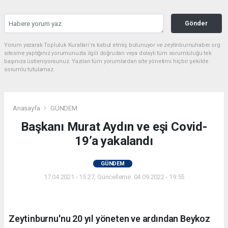
Gönder
Yorum yazarak Topluluk Kuralları’nı kabul etmiş bulunuyor ve zeytinburnuhaber.org
sitesine yaptığınız yorumunuzla ilgili doğrudan veya dolaylı tüm sorumluluğu tek
başınıza üstleniyorsunuz. Yazılan tüm yorumlardan site yönetimi hiçbir şekilde
sorumlu tutulamaz.
Anasayfa
GÜNDEM
Başkanı Murat Aydın ve eşi Covid-
19’a yakalandı
GÜNDEM
17.04.2021 - 15:27, Güncelleme: 04.09.2022 - 19:55
Zeytinburnu'nu 20 yıl yöneten ve ardından Beykoz