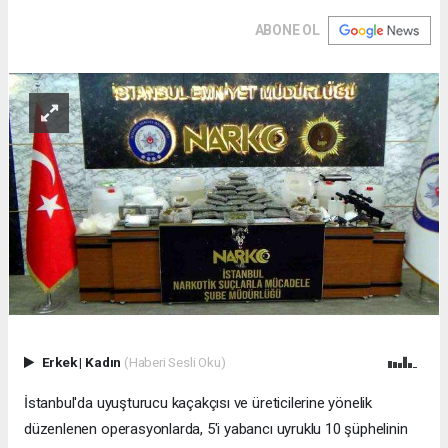
ABONE OL
Erkek
|
Kadın
(Haberi Sesli Oku)
İstanbul'da uyuşturucu kaçakçısı ve üreticilerine yönelik
düzenlenen operasyonlarda, 5'i yabancı uyruklu 10 şüphelinin