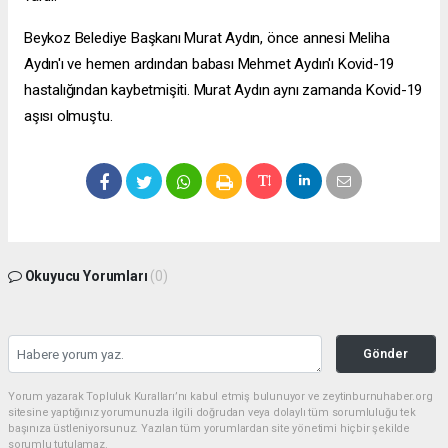
Beykoz Belediye Başkanı Murat Aydın, önce annesi Meliha
Aydın'ı ve hemen ardından babası Mehmet Aydın'ı Kovid-19
hastalığından kaybetmişiti. Murat Aydın aynı zamanda Kovid-19
aşısı olmuştu.
Okuyucu Yorumları
(0)
Gönder
Yorum yazarak Topluluk Kuralları’nı kabul etmiş bulunuyor ve zeytinburnuhaber.org
sitesine yaptığınız yorumunuzla ilgili doğrudan veya dolaylı tüm sorumluluğu tek
başınıza üstleniyorsunuz. Yazılan tüm yorumlardan site yönetimi hiçbir şekilde
sorumlu tutulamaz.