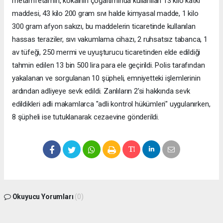
metamfetamin, kokainin çoğaltımında kullanılan 13 kilo katkı
maddesi, 43 kilo 200 gram sıvı halde kimyasal madde, 1 kilo
300 gram afyon sakızı, bu maddelerin ticaretinde kullanılan
hassas teraziler, sıvı vakumlama cihazı, 2 ruhsatsız tabanca, 1
av tüfeği, 250 mermi ve uyuşturucu ticaretinden elde edildiği
tahmin edilen 13 bin 500 lira para ele geçirildi. Polis tarafından
yakalanan ve sorgulanan 10 şüpheli, emniyetteki işlemlerinin
ardından adliyeye sevk edildi. Zanlıların 2'si hakkında sevk
edildikleri adli makamlarca "adli kontrol hükümleri" uygulanırken,
8 şüpheli ise tutuklanarak cezaevine gönderildi.
Okuyucu Yorumları
(0)