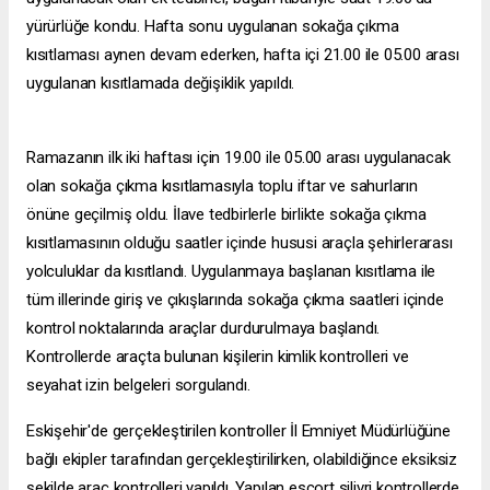
yürürlüğe kondu. Hafta sonu uygulanan sokağa çıkma
kısıtlaması aynen devam ederken, hafta içi 21.00 ile 05.00 arası
uygulanan kısıtlamada değişiklik yapıldı.
Ramazanın ilk iki haftası için 19.00 ile 05.00 arası uygulanacak
olan sokağa çıkma kısıtlamasıyla toplu iftar ve sahurların
önüne geçilmiş oldu. İlave tedbirlerle birlikte sokağa çıkma
kısıtlamasının olduğu saatler içinde hususi araçla şehirlerarası
yolculuklar da kısıtlandı. Uygulanmaya başlanan kısıtlama ile
tüm illerinde giriş ve çıkışlarında sokağa çıkma saatleri içinde
kontrol noktalarında araçlar durdurulmaya başlandı.
Kontrollerde araçta bulunan kişilerin kimlik kontrolleri ve
seyahat izin belgeleri sorgulandı.
Eskişehir'de gerçekleştirilen kontroller İl Emniyet Müdürlüğüne
bağlı ekipler tarafından gerçekleştirilirken, olabildiğince eksiksiz
şekilde araç kontrolleri yapıldı. Yapılan
escort silivri
kontrollerde