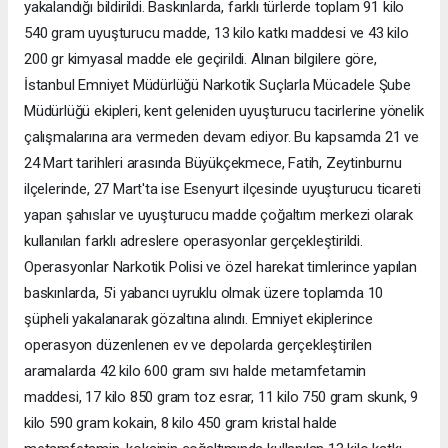
yakalandığı bildirildi. Baskınlarda, farklı türlerde toplam 91 kilo
540 gram uyuşturucu madde, 13 kilo katkı maddesi ve 43 kilo
200 gr kimyasal madde ele geçirildi. Alınan bilgilere göre,
İstanbul Emniyet Müdürlüğü Narkotik Suçlarla Mücadele Şube
Müdürlüğü ekipleri, kent geleniden uyuşturucu tacirlerine yönelik
çalışmalarına ara vermeden devam ediyor. Bu kapsamda 21 ve
24 Mart tarihleri arasında Büyükçekmece, Fatih, Zeytinburnu
ilçelerinde, 27 Mart'ta ise Esenyurt ilçesinde uyuşturucu ticareti
yapan şahıslar ve uyuşturucu madde çoğaltım merkezi olarak
kullanılan farklı adreslere operasyonlar gerçekleştirildi.
Operasyonlar Narkotik Polisi ve özel harekat timlerince yapılan
baskınlarda, 5'i yabancı uyruklu olmak üzere toplamda 10
şüpheli yakalanarak gözaltına alındı. Emniyet ekiplerince
operasyon düzenlenen ev ve depolarda gerçekleştirilen
aramalarda 42 kilo 600 gram sıvı halde metamfetamin
maddesi, 17 kilo 850 gram toz esrar, 11 kilo 750 gram skunk, 9
kilo 590 gram kokain, 8 kilo 450 gram kristal halde