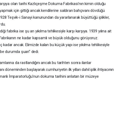
 karşıya olan tarihi Kazlıçeşme Dokuma Fabrikası’nın kimin olduğu
 yapmak için gittiği ancak kendilerine saldıran bahçıvanı dövdüğü
28 Teşvik-i Sanayi kanunundan da yararlanarak büyüttüğü iplikler,
rdu.
 fabrika ise şu an yıkılma tehlikesiyle karşı karşıya. 1939 yılına ait
“Fabrikanın ne kadar kapsamlı ve büyük olduğunu görüyoruz.
ç kadar ancak. Elimizde kalan bu küçük yapı ise yıkılma tehlikesiyle
arabe durumda şuan” dedi.
amlarına da rastlandığını ancak bu tarihten sonra ilanlar
 döneminden başlayarak cumhuriyetin ilk yılları dahil iplik ihtiyacının
manlı İmparatorluğu'nun dokuma tarihini anlatan bir müzeye