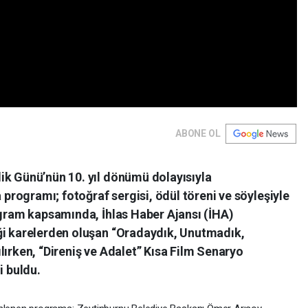
ABONE OL
ik Günü’nün 10. yıl dönümü dolayısıyla
rogramı; fotoğraf sergisi, ödül töreni ve söyleşiyle
ogram kapsamında, İhlas Haber Ajansı (İHA)
ği karelerden oluşan “Oradaydık, Unutmadık,
lırken, “Direniş ve Adalet” Kısa Film Senaryo
i buldu.