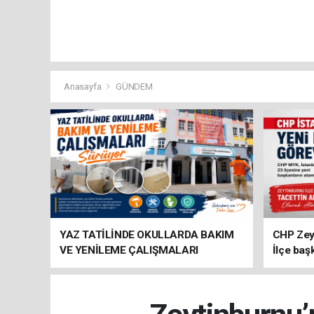
Anasayfa
GÜNDEM
YAZ TATİLİNDE OKULLARDA BAKIM
CHP Zey
VE YENİLEME ÇALIŞMALARI
İlçe baş
SÜRÜYOR
atandı