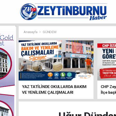
Anasayfa
GÜNDEM
YAZ TATİLİNDE OKULLARDA BAKIM
CHP Zey
VE YENİLEME ÇALIŞMALARI
İlçe baş
SÜRÜYOR
atandı