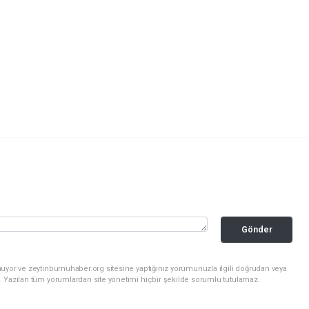
Gönder
uyor ve zeytinburnuhaber.org sitesine yaptığınız yorumunuzla ilgili doğrudan veya
. Yazılan tüm yorumlardan site yönetimi hiçbir şekilde sorumlu tutulamaz.