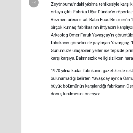
Zeytinburnu’ndaki yıkılma tehlikesiyle karşı
ortaya çıktı. Fabrika Uğur Dündar’ın röportaj
Bezmen ailesine ait. Baba Fuad Bezmen’in 19
birçok kumaş fabrikasının ihtiyacını karşılıyo
Arkeolog Ömer Faruk Yavaşçay’ın görüntülediği
fabrikanın görselini de paylaşan Yavaşçay, 
Günümüze ulaşabilen yerler ise tepside pirin
karşı karşıya. Bakımsızlık ve ilgisizlikten h
1970 yılına kadar fabrikanın gazetelerde rekl
bulunamadığı belirten Yavaşcay ayrıca Osmanı
büyük bölümünün karşılandığı fabrikanın Os
dönüştürülmesini öneriyor.