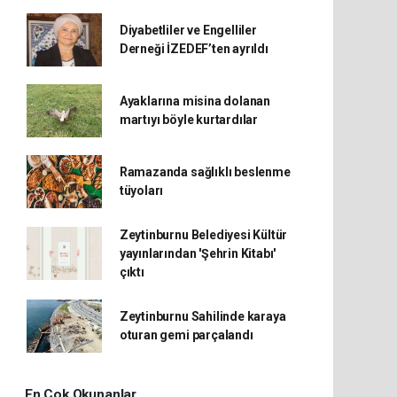
Diyabetliler ve Engelliler
Derneği İZEDEF’ten ayrıldı
Ayaklarına misina dolanan
martıyı böyle kurtardılar
Ramazanda sağlıklı beslenme
tüyoları
Zeytinburnu Belediyesi Kültür
yayınlarından 'Şehrin Kitabı'
çıktı
Zeytinburnu Sahilinde karaya
oturan gemi parçalandı
En Çok Okunanlar