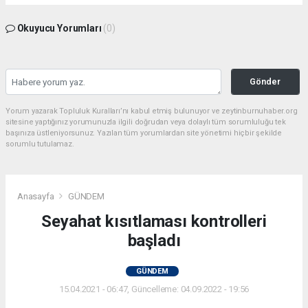
Okuyucu Yorumları
(0)
Gönder
Yorum yazarak Topluluk Kuralları’nı kabul etmiş bulunuyor ve zeytinburnuhaber.org
sitesine yaptığınız yorumunuzla ilgili doğrudan veya dolaylı tüm sorumluluğu tek
başınıza üstleniyorsunuz. Yazılan tüm yorumlardan site yönetimi hiçbir şekilde
sorumlu tutulamaz.
Anasayfa
GÜNDEM
Seyahat kısıtlaması kontrolleri
başladı
GÜNDEM
15.04.2021 - 06:47, Güncelleme: 04.09.2022 - 19:56