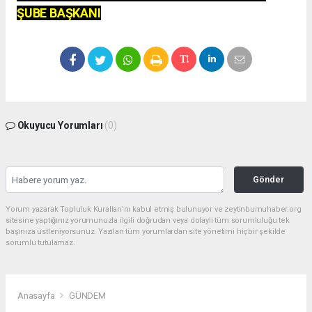
ŞUBE BAŞKANI
Okuyucu Yorumları
(0)
Gönder
Yorum yazarak Topluluk Kuralları’nı kabul etmiş bulunuyor ve zeytinburnuhaber.org
sitesine yaptığınız yorumunuzla ilgili doğrudan veya dolaylı tüm sorumluluğu tek
başınıza üstleniyorsunuz. Yazılan tüm yorumlardan site yönetimi hiçbir şekilde
sorumlu tutulamaz.
Anasayfa
GÜNDEM