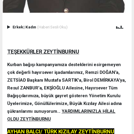
Erkek
|
Kadın
(Haberi Sesli Oku)
TEŞEKKÜRLER ZEYTİNBURNU
Kurban bağışı kampanyamıza desteklerini esirgemeyen
çok değerli hayırsever işadamlarımız, Remzi DOĞAN’a,
ZETSİAD Başkanı Mustafa SARTIK'a, Birol DEMİRKAYA'ya,
Resul ZANBUR’a, EKŞİOĞLU Ailesine, Hayırsever Tüm
Bağışçılarımıza, büyük gayret gösteren Yönetim Kurulu
Üyelerimize, Gönüllülerimize, Büyük Kızılay Ailesi adına
şükranlarımı sunuyorum...
YARDIMLARINIZLA HİLAL
OLDU ZEYTİNBURNU
AYHAN BALCI/ TÜRK KIZILAY ZEYTİNBURNU