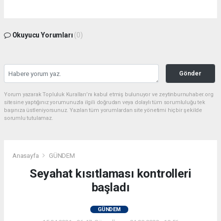
Okuyucu Yorumları
(0)
Gönder
Yorum yazarak Topluluk Kuralları’nı kabul etmiş bulunuyor ve zeytinburnuhaber.org
sitesine yaptığınız yorumunuzla ilgili doğrudan veya dolaylı tüm sorumluluğu tek
başınıza üstleniyorsunuz. Yazılan tüm yorumlardan site yönetimi hiçbir şekilde
sorumlu tutulamaz.
Anasayfa
GÜNDEM
Seyahat kısıtlaması kontrolleri
başladı
GÜNDEM