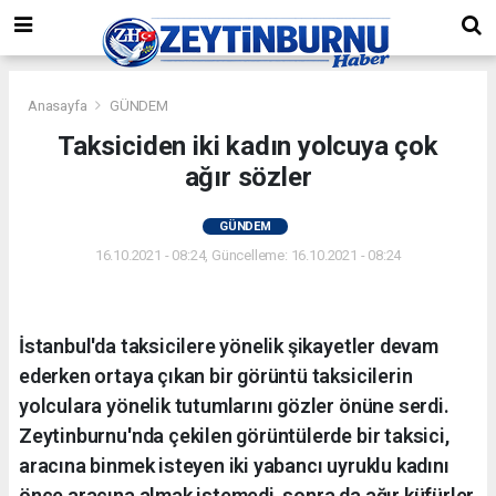
Anasayfa
GÜNDEM
Taksiciden iki kadın yolcuya çok
ağır sözler
GÜNDEM
16.10.2021 - 08:24, Güncelleme: 16.10.2021 - 08:24
İstanbul'da taksicilere yönelik şikayetler devam
ederken ortaya çıkan bir görüntü taksicilerin
yolculara yönelik tutumlarını gözler önüne serdi.
Zeytinburnu'nda çekilen görüntülerde bir taksici,
aracına binmek isteyen iki yabancı uyruklu kadını
önce aracına almak istemedi, sonra da ağır küfürler