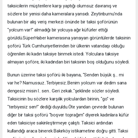
taksicilerin müşterilere karşı yaptığı olumsuz davranış ve
sözlere bir yenisi daha kameralara yansıdı. Zeytinburnu'nda
bulunan bir alış veriş merkezi önünde bir taksi şoförünün
"yolcum var!" almadığı bir yolcuya ağır küfürler ettiği
görüldü.SüperHaber kamerasına yansıyan görüntülerde taksinin
şoförü Türk Cumhuriyetlerinden bir ülkenin vatandaşı olduğu
öğrenilen iki kadın taksiye binmek istedi. Yolculara taksiye
almayan şoföre, iki kadından biri taksinin boş olduğunu söyledi.
Bunun üzerine taksi şoförü iki bayana, "Senden büyük ş... mi
var he? Namussuz..Terbiyesiz..Benim yolcum var dedim sana
dengesiz misin l.. sen.. Geri zekalı.."şeklinde sözler söyledi.
Taksicinin bu sözlere karşılık yolculardan birinin, "go" ve
"terbiyesiz sen!" dediği duyuldu.Öte yandan çevrede bulunan
diğer bir taksi şoförü "boşver toprağım" diyerek kadınlara küfür
eden taksiciye sakinleştirmeye çalıştı. Taksici ardından
kullandığı araca binerek Bakırköy istikametine doğru gitti. Taksi