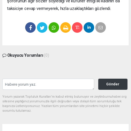
şoförünün ağır sözler söylediği ve küfürler ettiği iki kadının da
taksiciye cevap vermeyerek, hızla uzaklaştıkları gözlendi.
Okuyucu Yorumları
(0)
Gönder
Yorum yazarak Topluluk Kuralları’nı kabul etmiş bulunuyor ve zeytinburnuhaber.org
sitesine yaptığınız yorumunuzla ilgili doğrudan veya dolaylı tüm sorumluluğu tek
başınıza üstleniyorsunuz. Yazılan tüm yorumlardan site yönetimi hiçbir şekilde
sorumlu tutulamaz.