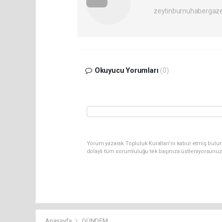
zeytinburnuhabergaz
Okuyucu Yorumları
(0)
Yorum yazarak Topluluk Kuralları’nı kabul etmiş bulun
dolaylı tüm sorumluluğu tek başınıza üstleniyorsunuz
Anasayfa
GÜNDEM