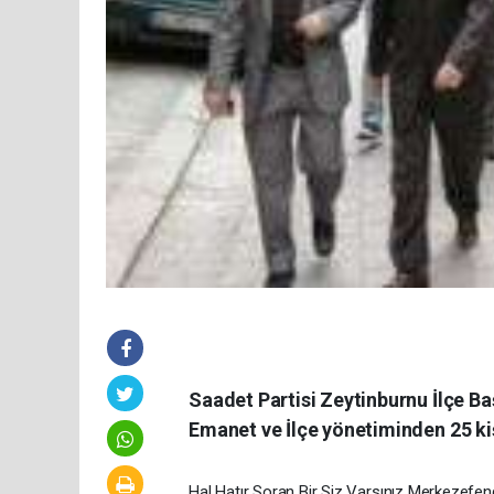
Saadet Partisi Zeytinburnu İlçe 
Emanet ve İlçe yönetiminden 25 kiş
Hal Hatır Soran Bir Siz Varsınız Merkezefend