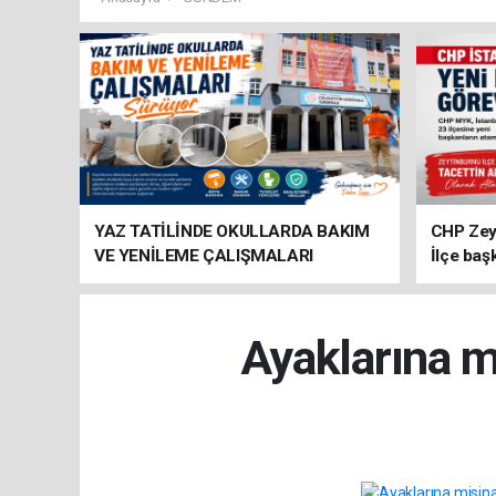
YAZ TATİLİNDE OKULLARDA BAKIM
CHP Zey
VE YENİLEME ÇALIŞMALARI
İlçe baş
SÜRÜYOR
atandı
Ayaklarına m