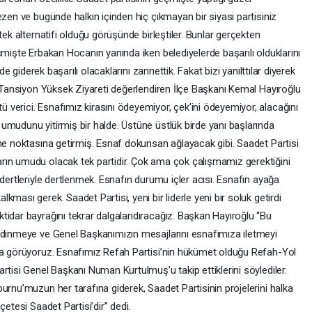
ezen ve bugünde halkın içinden hiç çıkmayan bir siyasi partisiniz
tek alternatifi olduğu görüşünde birleştiler. Bunlar gerçekten
çmişte Erbakan Hocanın yanında iken belediyelerde başarılı olduklarını
de giderek başarılı olacaklarını zannettik. Fakat bizi yanılttılar diyerek
. Tansiyon Yüksek Ziyareti değerlendiren İlçe Başkanı Kemal Hayıroğlu
verici. Esnafımız kirasını ödeyemiyor, çek’ini ödeyemiyor, alacağını
umudunu yitirmiş bir halde. Üstüne üstlük birde yanı başlarında
rme noktasına getirmiş. Esnaf dokunsan ağlayacak gibi. Saadet Partisi
rın umudu olacak tek partidir. Çok ama çok çalışmamız gerektiğini
 dertleriyle dertlenmek. Esnafın durumu içler acısı. Esnafın ayağa
ması gerek. Saadet Partisi, yeni bir liderle yeni bir soluk getirdi
idar bayrağını tekrar dalgalandıracağız. Başkan Hayıroğlu ‘’Bu
edinmeye ve Genel Başkanımızın mesajlarını esnafımıza iletmeyi
aka görüyoruz. Esnafımız Refah Partisi’nin hükümet olduğu Refah-Yol
rtisi Genel Başkanı Numan Kurtulmuş’u takip ettiklerini söylediler.
urnu’muzun her tarafına giderek, Saadet Partisinin projelerini halka
çetesi Saadet Partisi’dir” dedi.