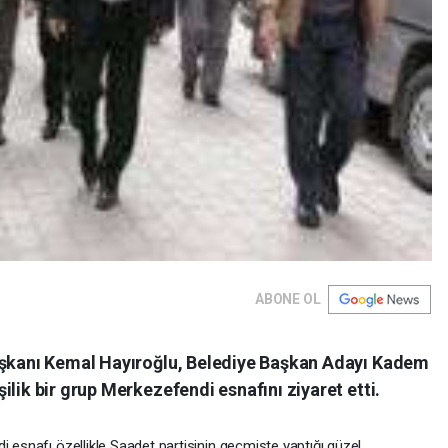
ABONE OL
Başkanı Kemal Hayıroğlu, Belediye Başkan Adayı Kadem
ilik bir grup Merkezefendi esnafını ziyaret etti.
i esnafı özellikle Saadet partisinin geçmişte yaptığı güzel