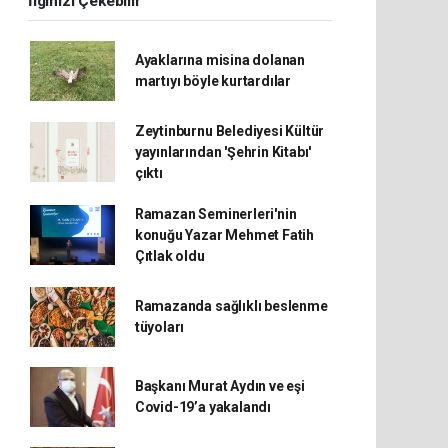
İlginizi Çekebilir
Ayaklarına misina dolanan
martıyı böyle kurtardılar
Zeytinburnu Belediyesi Kültür
yayınlarından 'Şehrin Kitabı'
çıktı
Ramazan Seminerleri'nin
konuğu Yazar Mehmet Fatih
Çıtlak oldu
Ramazanda sağlıklı beslenme
tüyoları
Başkanı Murat Aydın ve eşi
Covid-19’a yakalandı