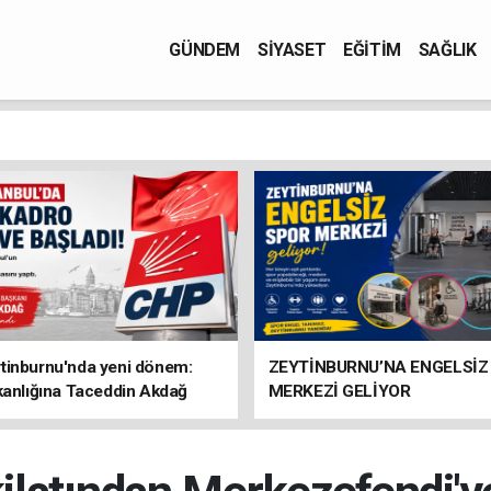
GÜNDEM
SİYASET
EĞİTİM
SAĞLIK
tinburnu'nda yeni dönem:
ZEYTİNBURNU’NA ENGELSİZ
kanlığına Taceddin Akdağ
MERKEZİ GELİYOR