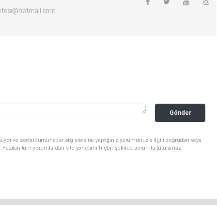
etesi@hotmail.com
Gönder
uyor ve zeytinburnuhaber.org sitesine yaptığınız yorumunuzla ilgili doğrudan veya
. Yazılan tüm yorumlardan site yönetimi hiçbir şekilde sorumlu tutulamaz.