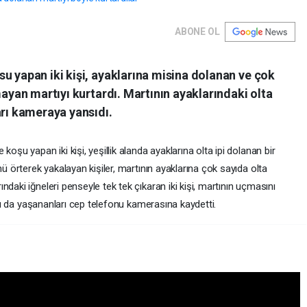
ABONE OL
u yapan iki kişi, ayaklarına misina dolanan ve çok
mayan martıyı kurtardı. Martının ayaklarındaki olta
arı kameraya yansıdı.
oşu yapan iki kişi, yeşillik alanda ayaklarına olta ipi dolanan bir
nü örterek yakalayan kişiler, martının ayaklarına çok sayıda olta
daki iğneleri penseyle tek tek çıkaran iki kişi, martının uçmasını
daşı da yaşananları cep telefonu kamerasına kaydetti.