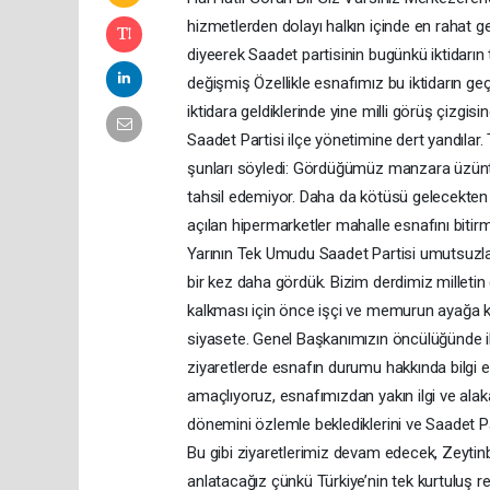
hizmetlerden dolayı halkın içinde en rahat g
diyeerek Saadet partisinin bugünkü iktidarın 
değişmiş Özellikle esnafımız bu iktidarın ge
iktidara geldiklerinde yine milli görüş çizgisin
Saadet Partisi ilçe yönetimine dert yandılar
şunları söyledi: Gördüğümüz manzara üzüntü 
tahsil edemiyor. Daha da kötüsü gelecekten 
açılan hipermarketler mahalle esnafını biti
Yarının Tek Umudu Saadet Partisi umutsuzla
bir kez daha gördük. Bizim derdimiz milletin
kalkması için önce işçi ve memurun ayağa kalk
siyasete. Genel Başkanımızın öncülüğünde ikt
ziyaretlerde esnafın durumu hakkında bilgi 
amaçlıyoruz, esnafımızdan yakın ilgi ve al
dönemini özlemle beklediklerini ve Saadet Pa
Bu gibi ziyaretlerimiz devam edecek, Zeytinb
anlatacağız çünkü Türkiye’nin tek kurtuluş re