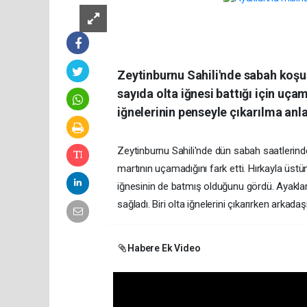
Zeytinburnu Sahili'nde sabah koşus
sayıda olta iğnesi battığı için uça
iğnelerinin penseyle çıkarılma anl
Zeytinburnu Sahili'nde dün sabah saatlerinde k
martının uçamadığını fark etti. Hırkayla üstü
iğnesinin de batmış olduğunu gördü. Ayakların
sağladı. Biri olta iğnelerini çıkarırken arka
Habere Ek Video