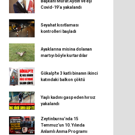
Başkanı Murat Aydın ve eşi
Covid-19’a yakalandı
Seyahat kısıtlaması
kontrolleri başladı
Ayaklarına misina dolanan
martıyı böyle kurtardılar
Gökalp'te 3 katlı binanın ikinci
katındaki balkon çöktü
Yaşlı kadını gasp eden hırsız
yakalandı
Zeytinburnu’nda 15
Temmuz’un 10. Yılında
Anlamlı Anma Programı