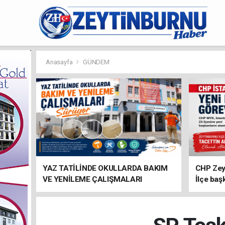
Anasayfa
GÜNDEM
YAZ TATİLİNDE OKULLARDA BAKIM
CHP Zey
VE YENİLEME ÇALIŞMALARI
İlçe baş
SÜRÜYOR
atandı