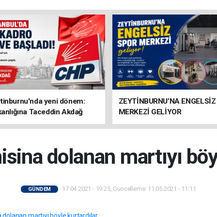
tinburnu'nda yeni dönem:
ZEYTİNBURNU’NA ENGELSİZ
kanlığına Taceddin Akdağ
MERKEZİ GELİYOR
isina dolanan martıyı böyl
17.04.2021 - 19:25, Güncelleme: 11.05.2021 - 11:11
GÜNDEM