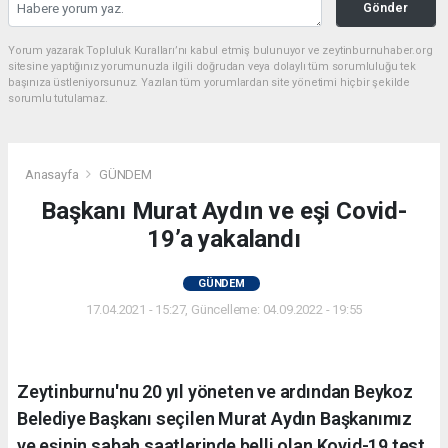
Gönder
Yorum yazarak Topluluk Kuralları’nı kabul etmiş bulunuyor ve zeytinburnuhaber.org
sitesine yaptığınız yorumunuzla ilgili doğrudan veya dolaylı tüm sorumluluğu tek
başınıza üstleniyorsunuz. Yazılan tüm yorumlardan site yönetimi hiçbir şekilde
sorumlu tutulamaz.
Anasayfa
GÜNDEM
Başkanı Murat Aydın ve eşi Covid-
19’a yakalandı
GÜNDEM
17.04.2021 - 15:27, Güncelleme: 04.09.2022 - 19:55
Zeytinburnu'nu 20 yıl yöneten ve ardından Beykoz
Belediye Başkanı seçilen Murat Aydın Başkanımız
ve eşinin sabah saatlerinde belli olan Kovid-19 test