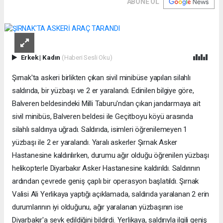
ABONE OL
Erkek
|
Kadın
(Haberi Sesli Oku)
Şırnak'ta askeri birlikten çıkan sivil minibüse yapılan silahlı
saldırıda, bir yüzbaşı ve 2 er yaralandı. Edinilen bilgiye göre,
Balveren beldesindeki Milli Taburu'ndan çıkan jandarmaya ait
sivil minibüs, Balveren beldesi ile Geçitboyu köyü arasında
silahlı saldırıya uğradı. Saldırıda, isimleri öğrenilemeyen 1
yüzbaşı ile 2 er yaralandı. Yaralı askerler Şırnak Asker
Hastanesine kaldırılırken, durumu ağır olduğu öğrenilen yüzbaşı
helikopterle Diyarbakır Asker Hastanesine kaldırıldı. Saldırının
ardından çevrede geniş çaplı bir operasyon başlatıldı. Şırnak
Valisi Ali Yerlikaya yaptığı açıklamada, saldırıda yaralanan 2 erin
durumlarının iyi olduğunu, ağır yaralanan yüzbaşının ise
Diyarbakır'a sevk edildiğini bildirdi. Yerlikaya, saldırıyla ilgili geniş