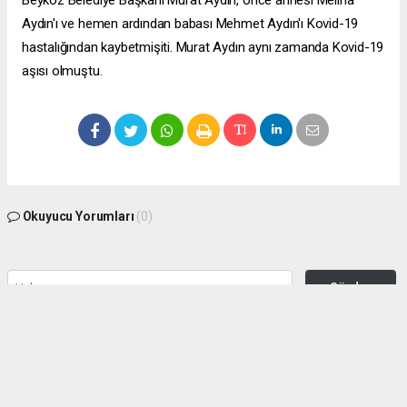
Beykoz Belediye Başkanı Murat Aydın, önce annesi Meliha
Aydın'ı ve hemen ardından babası Mehmet Aydın'ı Kovid-19
hastalığından kaybetmişiti. Murat Aydın aynı zamanda Kovid-19
aşısı olmuştu.
Okuyucu Yorumları
(0)
Gönder
Yorum yazarak Topluluk Kuralları’nı kabul etmiş bulunuyor ve zeytinburnuhaber.org
sitesine yaptığınız yorumunuzla ilgili doğrudan veya dolaylı tüm sorumluluğu tek
başınıza üstleniyorsunuz. Yazılan tüm yorumlardan site yönetimi hiçbir şekilde
sorumlu tutulamaz.