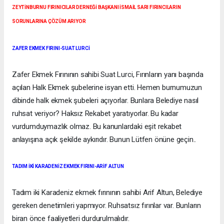
ZEYTİNBURNU FIRINICILAR DERNEĞİ BAŞKANI İSMAİL SARI FIRINCILARIN
SORUNLARINA ÇÖZÜM ARIYOR
ZAFER EKMEK FIRINI-SUAT LURCİ
Zafer Ekmek Fırınının sahibi Suat Lurci, Fırınların yanı başında
açılan Halk Ekmek şubelerine isyan etti. Hemen burnumuzun
dibinde halk ekmek şubeleri açıyorlar. Bunlara Belediye nasıl
ruhsat veriyor? Haksız Rekabet yaratıyorlar. Bu kadar
vurdumduymazlık olmaz. Bu kanunlardaki eşit rekabet
anlayışına açık şekilde aykırıdır. Bunun Lütfen önüne geçin..
TADIM İKİ KARADENİZ EKMEK FIRINI-ARİF ALTUN
Tadım iki Karadeniz ekmek fırınının sahibi Arif Altun, Belediye
gereken denetimleri yapmıyor. Ruhsatsız fırınlar var. Bunların
biran önce faaliyetleri durdurulmalıdır.