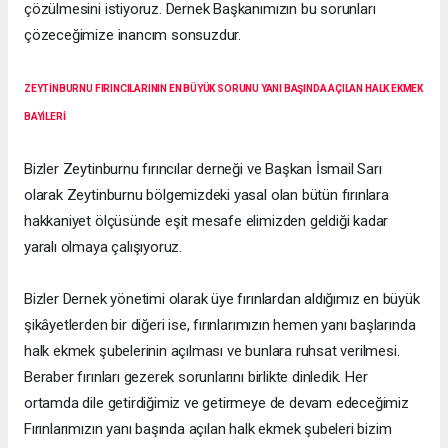
çözülmesini istiyoruz. Dernek Başkanımızın bu sorunları
çözeceğimize inancım sonsuzdur.
ZEYTİNBURNU FIRINCILARININ EN BÜYÜK SORUNU YANI BAŞINDA AÇILAN HALK EKMEK
BAYİLERİ
Bizler Zeytinburnu fırıncılar derneği ve Başkan İsmail Sarı
olarak Zeytinburnu bölgemizdeki yasal olan bütün fırınlara
hakkaniyet ölçüsünde eşit mesafe elimizden geldiği kadar
yaralı olmaya çalışıyoruz.
Bizler Dernek yönetimi olarak üye fırınlardan aldığımız en büyük
şikâyetlerden bir diğeri ise, fırınlarımızın hemen yanı başlarında
halk ekmek şubelerinin açılması ve bunlara ruhsat verilmesi.
Beraber fırınları gezerek sorunlarını birlikte dinledik. Her
ortamda dile getirdiğimiz ve getirmeye de devam edeceğimiz
Fırınlarımızın yanı başında açılan halk ekmek şubeleri bizim