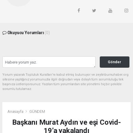
Okuyucu Yorumları
(0)
Gönder
Yorum yazarak Topluluk Kuralları’nı kabul etmiş bulunuyor ve zeytinburnuhaber.org
sitesine yaptığınız yorumunuzla ilgili doğrudan veya dolaylı tüm sorumluluğu tek
başınıza üstleniyorsunuz. Yazılan tüm yorumlardan site yönetimi hiçbir şekilde
sorumlu tutulamaz.
Anasayfa
GÜNDEM
Başkanı Murat Aydın ve eşi Covid-
19’a yakalandı