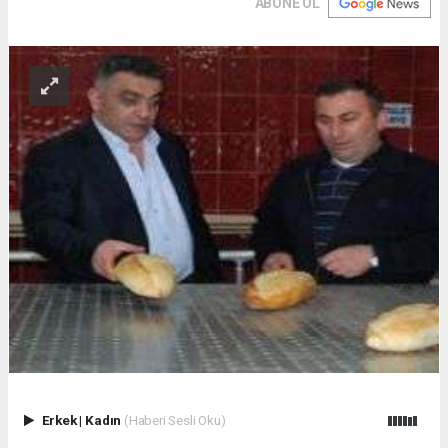
ABONE OL
Erkek
|
Kadın
(Haberi Sesli Oku)