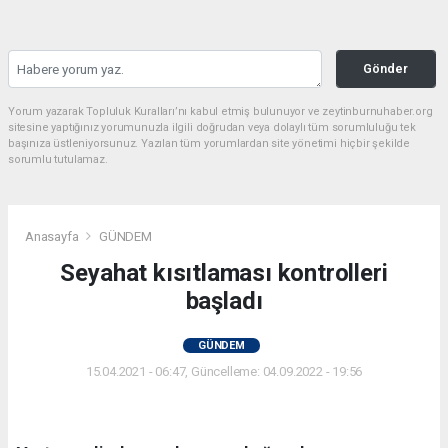
Gönder
Yorum yazarak Topluluk Kuralları’nı kabul etmiş bulunuyor ve zeytinburnuhaber.org
sitesine yaptığınız yorumunuzla ilgili doğrudan veya dolaylı tüm sorumluluğu tek
başınıza üstleniyorsunuz. Yazılan tüm yorumlardan site yönetimi hiçbir şekilde
sorumlu tutulamaz.
Anasayfa
GÜNDEM
Seyahat kısıtlaması kontrolleri
başladı
GÜNDEM
15.04.2021 - 06:47, Güncelleme: 04.09.2022 - 19:56