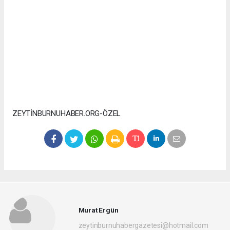
ZEYTİNBURNUHABER.ORG-ÖZEL
Murat Ergün
zeytinburnuhabergazetesi@hotmail.com