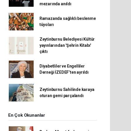
mezarında anıldı
Ramazanda sağlıklı beslenme
tüyoları
Zeytinburnu Belediyesi Kültür
yayınlarından 'Şehrin Kitabı'
çıktı
Diyabetliler ve Engelliler
Derneği İZEDEF’ten ayrıldı
Zeytinburnu Sahilinde karaya
oturan gemi parçalandı
En Çok Okunanlar