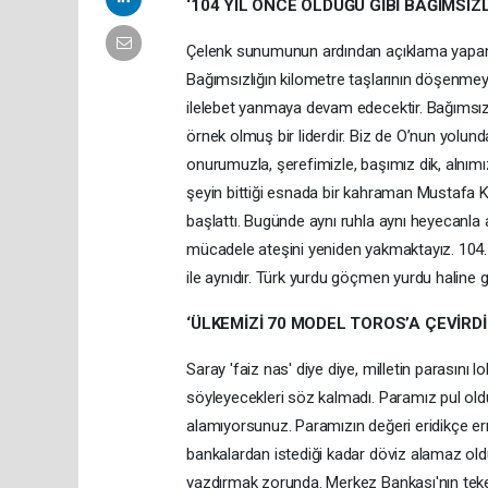
‘104 YIL ÖNCE OLDUĞU GİBİ BAĞIMSIZL
Çelenk sunumunun ardından açıklama yapan 
Bağımsızlığın kilometre taşlarının döşenmey
ilelebet yanmaya devam edecektir. Bağımsı
örnek olmuş bir liderdir. Biz de O’nun yolu
onurumuzla, şerefimizle, başımız dik, alnım
şeyin bittiği esnada bir kahraman Mustafa 
başlattı. Bugünde aynı ruhla aynı heyecanla 
mücadele ateşini yeniden yakmaktayız. 104.
ile aynıdır. Türk yurdu göçmen yurdu haline g
‘ÜLKEMİZİ 70 MODEL TOROS’A ÇEVİRDİ
Saray 'faiz nas' diye diye, milletin parasını l
söyleyecekleri söz kalmadı. Paramız pul oldu.
alamıyorsunuz. Paramızın değeri eridikçe ermiş
bankalardan istediği kadar döviz alamaz oldu
yazdırmak zorunda. Merkez Bankası'nın tekerl