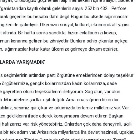
olmayan, Ortadoğulu göçmenleri alıp memleketin içine salıyor. Sadece
Afganistan'dan kayıtlı olarak gelenlerin sayısı 252 bin 432… Perfore
llayarak geçenler bu hesaba dahil değil. Bugün bu ülkede sığınmacılar
eleri de çatırdıyor. Ülkemizin sosyal, kültürel, ekonomik alt yapısı
 altında. Bir hafta sonra sandıkta, bizim evlatlarımızı kovup,
umun kenarına getiren bu zihniyettir. Bunlara sahip çıkanlar açıkça
sin, sığınmacılar katar katar ülkemize gelmeye devam etsinler.
TLARDA YARIŞMADIK’
s seçimlerinin ardından parti örgütüne emeklerinden dolayı teşekkür
rgütlerimize, gençlik kollarımızdan kadın kollarımıza, sade
 gayretten ötürü teşekkürlerimi iletiyorum. Sağ olun, var olun.
çti. Mücadelede şartlar eşit değildi. Ama ona rağmen bizim bir
rabiliriz, sesimiz gür çıkar ve arkamızda tertemiz milletimiz var. Var
ten geldiklerini ifade ederek konuşmasını devam ettiren Başkan
afızamız var, risk yönetebiliriz. Onlardan çok daha deneyimli, akıllı
bir tek adam var. Arkasında milyarlarca lira devlet hazinesi, uçaklar,