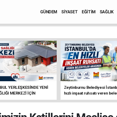
GÜNDEM
SİYASET
EĞİTİM
SAĞLIK
BUL YERLEŞKESİNDE YENİ
Zeytinburnu Belediyesi İstanb
ĞLIĞI MERKEZİ İÇİN
hızlı inşaat ruhsatı veren bele
IKLAR SÜRÜYOR
arasında