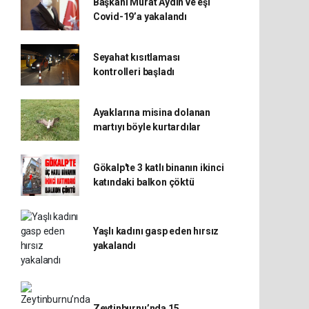
Başkanı Murat Aydın ve eşi
Covid-19’a yakalandı
Seyahat kısıtlaması
kontrolleri başladı
Ayaklarına misina dolanan
martıyı böyle kurtardılar
Gökalp'te 3 katlı binanın ikinci
katındaki balkon çöktü
Yaşlı kadını gasp eden hırsız
yakalandı
Zeytinburnu’nda 15