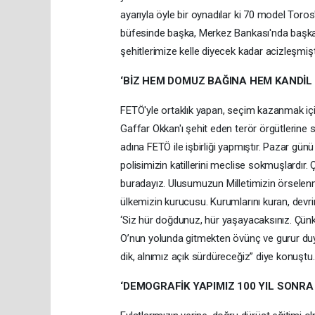
ayarıyla öyle bir oynadılar ki 70 model Toros'a
büfesinde başka, Merkez Bankası'nda başka,
şehitlerimize kelle diyecek kadar acizleşmişt
‘BİZ HEM DOMUZ BAĞINA HEM KANDİL 
FETÖ'yle ortaklık yapan, seçim kazanmak içi
Gaffar Okkan'ı şehit eden terör örgütlerine 
adına FETÖ ile işbirliği yapmıştır. Pazar günü 
polisimizin katillerini meclise sokmuşlardır
buradayız. Ulusumuzun Milletimizin örselenm
ülkemizin kurucusu. Kurumlarını kuran, devri
‘Siz hür doğdunuz, hür yaşayacaksınız. Çünk
O’nun yolunda gitmekten övünç ve gurur duy
dik, alnımız açık sürdüreceğiz” diye konuştu.
‘DEMOGRAFİK YAPIMIZ 100 YIL SONRA