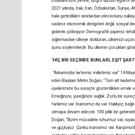
Evlatlarımızın yerine, doğru dürüst eğitimi 
2021 yılında, Irak, İran, Özbekistan, Suriye, 
hale getirdikleri sınırlardan elini kolunu sa
sadece ekonomik dengeleri değil, sosyal deng
giderek çölleşiyor. Demografik yapımız tehdit
sığınmacıları ülkeye dolduran, ülkemizi uçur
şunu söylemilerdir. Bu ülkenin çocukları git
‘HİÇ BİR SEÇİMDE BUNLARL EŞİT ŞAR
“Arkamızda tertemiz milletimiz var” 14 Mayı
eden Başkan Metin Doğan, “Tüm alt kademe ö
üyelerimize bu süreçte gösterdikleri emek ve
Emeğinize, yüreğinize sağlık. Zorlu bir süre
farkımız var. İnancımız da var. Haklıyız, bağı
olmaya devam edecek. 100 yıllık bir gelenek
Doğan, “Bizim mücadele ruhumuz var, siyasi h
ve güçlüyüz. Çünkü inancımız var. Karşımızda 