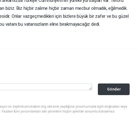
 arkamızda Türkiye Cumhuriyeti’nin yürekli yurttaşları var. Terörü
lan biziz. Biz hiçbir zalime hiçbir zaman mecbur olmadık, eğilmedik.
dir. Onlar vazgeçmedikleri için bizlere büyük bir zafer ve bu güzel
 bu vatanı bu vatansızların eline bırakmayacağız dedi.
Gönder
uyor ve zeytinburnuhaber.org sitesine yaptığınız yorumunuzla ilgili doğrudan veya
. Yazılan tüm yorumlardan site yönetimi hiçbir şekilde sorumlu tutulamaz.