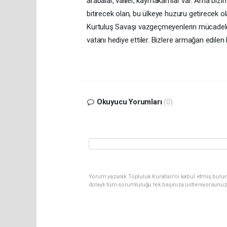
arabalar, valiler, kaymakamlar var. Ama bizim
bitirecek olan, bu ülkeye huzuru getirecek o
Kurtuluş Savaşı vazgeçmeyenlerin mücadelesi
vatanı hediye ettiler. Bizlere armağan edilen
Okuyucu Yorumları
(0)
Yorum yazarak Topluluk Kuralları’nı kabul etmiş bulun
dolaylı tüm sorumluluğu tek başınıza üstleniyorsunuz