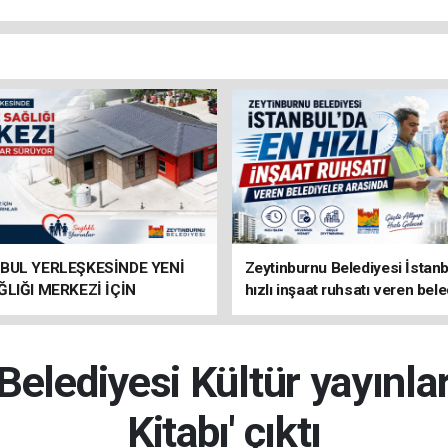
BUL YERLEŞKESİNDE YENİ
Zeytinburnu Belediyesi İstanb
ĞLIĞI MERKEZİ İÇİN
hızlı inşaat ruhsatı veren bele
IKLAR SÜRÜYOR
arasında
Belediyesi Kültür yayınlar
Kitabı' çıktı