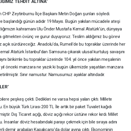
IĞIMIZ TEHDİT ALTINA’
CHP Zeytinburnu İlçe Başkanı Metin Doğan şunları söyledi.
e başlandığı günün adıdır 19 Mayıs. Bugün yakılan mücadele ateşi
zlığımızın kahramanı Ulu Önder Mustafa Kemal Atatürk’ün, dünyaya
nda gitmekten övünç ve gurur duyuyoruz. Teslim aldığımız bu görevi
ız açık sürdüreceğiz. Anadolu’da, Rumeli’de bu topraklar üzerinde her
Kemal Atatürk İstanbul’dan Samsuna çıkarak ulusal kurtuluş savaşını
aynı birikimle bu topraklar üzerinde 104. yıl önce yakılan meşalenin
 yıl önceki manzara ne yazık ki bugün ülkemizde yaşatılan manzara
etirilmiştir. Sınır namustur. Namusumuz ayaklar altındadır.
LER’
obilere peşkeş çekti. Dedikleri ne varsa hepsi yalan çıktı. Millete
 En büyük Türk Lirası 200 TL İle artık bir paket Tuvalet kağıdı
tir. Dış Ticaret açığı, döviz açığı rekor üstüne rekor kırdı. Millet
. İnsanlar döviz hesabındaki parayı çekmek için bile sıraya adını
i demir arabaları Kapalıçarşı'da dolar avına çıktı. Ekonominin