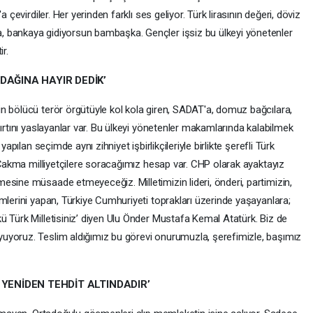
 çevirdiler. Her yerinden farklı ses geliyor. Türk lirasının değeri, döviz
 bankaya gidiyorsun bambaşka. Gençler işsiz bu ülkeyi yönetenler
ir.
DAĞINA HAYIR DEDİK’
n bölücü terör örgütüyle kol kola giren, SADAT'a, domuz bağcılara,
sırtını yaslayanlar var. Bu ülkeyi yönetenler makamlarında kalabilmek
yapılan seçimde aynı zihniyet işbirlikçileriyle birlikte şerefli Türk
. Çakma milliyetçilere soracağımız hesap var. CHP olarak ayaktayız
esine müsaade etmeyeceğiz. Milletimizin lideri, önderi, partimizin,
mlerini yapan, Türkiye Cumhuriyeti toprakları üzerinde yaşayanlara;
ü Türk Milletisiniz’ diyen Ulu Önder Mustafa Kemal Atatürk. Biz de
uyoruz. Teslim aldığımız bu görevi onurumuzla, şerefimizle, başımız
 YENİDEN TEHDİT ALTINDADIR’