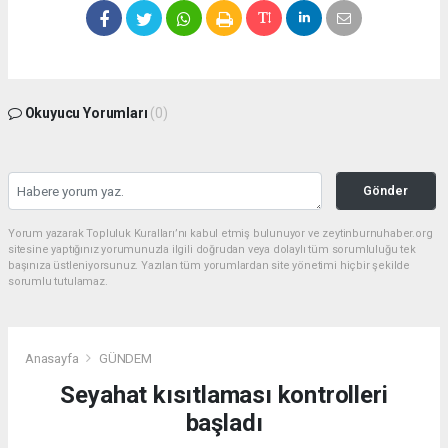
Okuyucu Yorumları
(0)
Gönder
Yorum yazarak Topluluk Kuralları’nı kabul etmiş bulunuyor ve zeytinburnuhaber.org
sitesine yaptığınız yorumunuzla ilgili doğrudan veya dolaylı tüm sorumluluğu tek
başınıza üstleniyorsunuz. Yazılan tüm yorumlardan site yönetimi hiçbir şekilde
sorumlu tutulamaz.
Anasayfa
GÜNDEM
Seyahat kısıtlaması kontrolleri
başladı