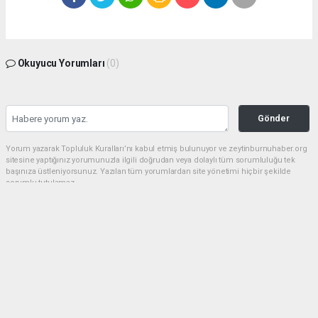
Okuyucu Yorumları
(0)
Gönder
Yorum yazarak Topluluk Kuralları’nı kabul etmiş bulunuyor ve zeytinburnuhaber.org
sitesine yaptığınız yorumunuzla ilgili doğrudan veya dolaylı tüm sorumluluğu tek
başınıza üstleniyorsunuz. Yazılan tüm yorumlardan site yönetimi hiçbir şekilde
sorumlu tutulamaz.
haber paketi
haber scripti
haber yazılımı
Tüm hakları saklı tutulmaktadır.Copyright 2026©
Haber Yazılımı:
Web Aksiyon ®