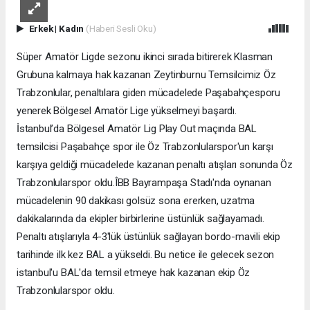
Erkek
|
Kadın
(Haberi Sesli Oku)
Süper Amatör Ligde sezonu ikinci sırada bitirerek Klasman
Grubuna kalmaya hak kazanan Zeytinburnu Temsilcimiz Öz
Trabzonlular, penaltılara giden mücadelede Paşabahçesporu
yenerek Bölgesel Amatör Lige yükselmeyi başardı.
İstanbul’da Bölgesel Amatör Lig Play Out maçında BAL
temsilcisi Paşabahçe spor ile Öz Trabzonlularspor'un karşı
karşıya geldiği mücadelede kazanan penaltı atışları sonunda Öz
Trabzonlularspor oldu.ÎBB Bayrampaşa Stadı'nda oynanan
mücadelenin 90 dakikası golsüz sona ererken, uzatma
dakikalarında da ekipler birbirlerine üstünlük sağlayamadı.
Penaltı atışlarıyla 4-3'lük üstünlük sağlayan bordo-mavili ekip
tarihinde ilk kez BAL a yükseldi. Bu netice ile gelecek sezon
istanbul'u BAL'da temsil etmeye hak kazanan ekip Öz
Trabzonlularspor oldu.