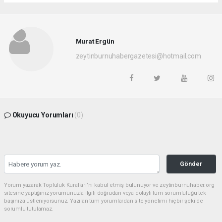
Murat Ergün
zeytinburnuhabergazetesi@hotmail.com
Okuyucu Yorumları
(0)
Gönder
Yorum yazarak Topluluk Kuralları’nı kabul etmiş bulunuyor ve zeytinburnuhaber.org
sitesine yaptığınız yorumunuzla ilgili doğrudan veya dolaylı tüm sorumluluğu tek
başınıza üstleniyorsunuz. Yazılan tüm yorumlardan site yönetimi hiçbir şekilde
sorumlu tutulamaz.