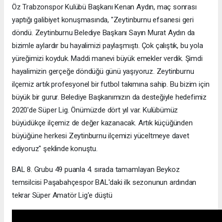
Öz Trabzonspor Kulübü Başkanı Kenan Aydın, maç sonrası
yaptığı galibiyet konuşmasında, "Zeytinburnu efsanesi geri
döndü. Zeytinburnu Belediye Başkanı Sayın Murat Aydın da
bizimle aylardır bu hayalimizi paylaşmıştı. Çok çalıştık, bu yola
yüreğimizi koyduk. Maddi manevi büyük emekler verdik. Şimdi
hayalimizin gerçeğe döndüğü günü yaşıyoruz. Zeytinburnu
ilçemiz artık profesyonel bir futbol takımına sahip. Bu bizim için
büyük bir gurur. Belediye Başkanımızın da desteğiyle hedefimiz
2020'de Süper Lig. Önümüzde dört yıl var. Kulübümüz
büyüdükçe ilçemiz de değer kazanacak. Artık küçüğünden
büyüğüne herkesi Zeytinburnu ilçemizi yüceltmeye davet
ediyoruz" şeklinde konuştu.
BAL 8. Grubu 49 puanla 4. sırada tamamlayan Beykoz
temsilcisi Paşabahçespor BAL'daki ilk sezonunun ardından
tekrar Süper Amatör Lig'e düştü