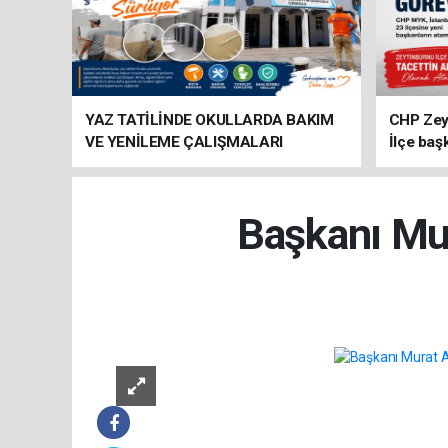
YAZ TATİLİNDE OKULLARDA BAKIM
CHP Zey
VE YENİLEME ÇALIŞMALARI
İlçe baş
SÜRÜYOR
atandı
Başkanı Mur