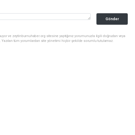
Gönder
uyor ve zeytinburnuhaber.org sitesine yaptığınız yorumunuzla ilgili doğrudan veya
. Yazılan tüm yorumlardan site yönetimi hiçbir şekilde sorumlu tutulamaz.