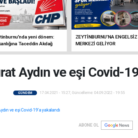
tinburnu'nda yeni dönem:
ZEYTİNBURNU’NA ENGELSİZ
kanlığına Taceddin Akdağ
MERKEZİ GELİYOR
at Aydın ve eşi Covid-19
17.04.2021 - 15:27, Güncelleme: 04.09.2022 - 19:55
GÜNDEM
ABONE OL