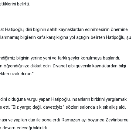
klerini belirtti.
at Hatipoğlu, dini bilginin sahih kaynaklardan edinilmesinin önemine
mamış bilgilerin kafa karışıklığına yol açtığını belirten Hatipoğlu, şu
iğimiz bilginin yerine yeni ve farklı şeyler konulmaya başlandı.
 öğrendiğinize dikkat edin. Diyanet gibi güvenilir kaynaklardan bilgi
ekten uzak durun.”
i olduğuna vurgu yapan Hatipoğlu, insanların birbirini yargılamak
tti. “Biz yargıç değil, davetçiyiz.” sözleri salonda sık sık alkış aldı.
ması ve yapılan dua ile sona erdi. Ramazan ayı boyunca Zeytinburnu
 devam edeceği bildirildi.