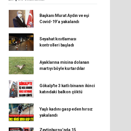
Başkanı Murat Aydın ve eşi
Covid-19’a yakalandı
Seyahat kısıtlaması
kontrolleri başladı
Ayaklarına misina dolanan
martıyı böyle kurtardılar
Gökalp'te 3 katlı binanın ikinci
katındaki balkon çöktü
Yaşlı kadını gasp eden hırsız
yakalandı
Zeytinburnu’nda 15