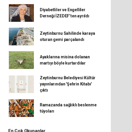
Diyabetliler ve Engelliler
Derneği İZEDEF’ten ayrıldı
Zeytinburnu Sahilinde karaya
oturan gemi parçalandı
Ayaklarına misina dolanan
martıyı böyle kurtardılar
Zeytinburnu Belediyesi Kültür
yayınlarından 'Şehrin Kitabı'
çıktı
Ramazanda sağlıklı beslenme
tüyoları
En Çok Okunanlar