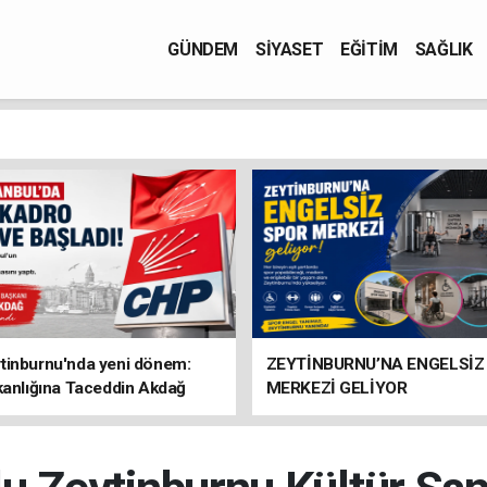
GÜNDEM
SİYASET
EĞİTİM
SAĞLIK
tinburnu'nda yeni dönem:
ZEYTİNBURNU’NA ENGELSİZ
kanlığına Taceddin Akdağ
MERKEZİ GELİYOR