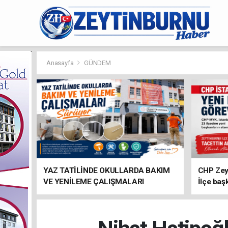
Anasayfa
GÜNDEM
YAZ TATİLİNDE OKULLARDA BAKIM
CHP Zey
VE YENİLEME ÇALIŞMALARI
İlçe baş
SÜRÜYOR
atandı