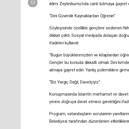
iklimi Zeytinburnu’nda canlı tutmaya gayret etti
“Dini Güvenilir Kaynaklardan Öğrenin”
Söyleşisinde özellikle gençlere seslenen Nih
dikkat çekti. Sosyal medyada dolaşan doğrulan
ifadeleri kullandı:
“Bugün büyüklerimizden ve kitaplardan öğrend
Gençler bu konuda dikkatli olmalı. Dini kimden
almaya gayret edin. Yanlış polemiklere girm
“Biz Yargıç Değil, Davetçiyiz”
Konuşmasında İslam’ın merhamet ve davet din
yerine doğruya davet etmesi gerektiğini ifade e
Program, vatandaşların sorularının yanıtlan
Belediyesi tarafından düzenlenen etkinliklerin