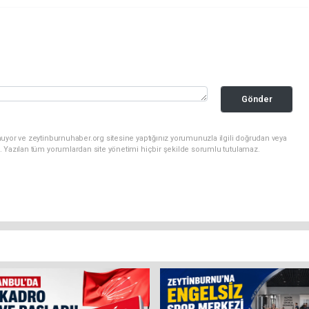
Gönder
uyor ve zeytinburnuhaber.org sitesine yaptığınız yorumunuzla ilgili doğrudan veya
. Yazılan tüm yorumlardan site yönetimi hiçbir şekilde sorumlu tutulamaz.