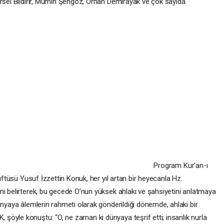
ürsel Bildirir, Mümin Şengöz, Orhan Demirayak ve çok sayıda
Program Kur’an-ı
Müftüsü Yusuf İzzettin Konuk, her yıl artan bir heyecanla Hz.
nı belirterek, bu gecede O’nun yüksek ahlakı ve şahsiyetini anlatmaya
ünyaya âlemlerin rahmeti olarak gönderildiği dönemde, ahlaki bir
öyle konuştu: “O, ne zaman ki dünyaya teşrif etti; insanlık nurla