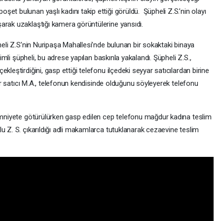
et bulunan yaşlı kadını takip ettiği görüldü. Şüpheli Z.S.’nin olayı
arak uzaklaştığı kamera görüntülerine yansıdı.
pheli Z.S’nin Nuripaşa Mahallesi’nde bulunan bir sokaktaki binaya
simli şüpheli, bu adrese yapılan baskınla yakalandı. Şüpheli Z.S.,
kleştirdiğini, gasp ettiği telefonu ilçedeki seyyar satıcılardan birine
yyar satıcı M.A., telefonun kendisinde olduğunu söyleyerek telefonu
 emniyete götürülürken gasp edilen cep telefonu mağdur kadına teslim
u Z. S. çıkarıldığı adli makamlarca tutuklanarak cezaevine teslim