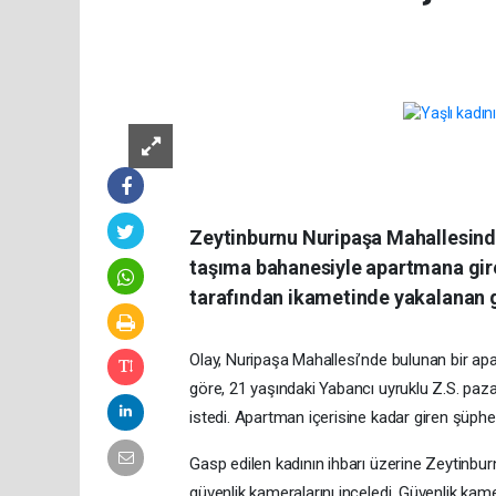
Zeytinburnu Nuripaşa Mahallesinde
taşıma bahanesiyle apartmana giren
tarafından ikametinde yakalanan g
Olay, Nuripaşa Mahallesi’nde bulunan bir apa
göre, 21 yaşındaki Yabancı uyruklu Z.S. pazar
istedi. Apartman içerisine kadar giren şüphel
Gasp edilen kadının ihbarı üzerine Zeytinbur
güvenlik kameralarını inceledi. Güvenlik kame