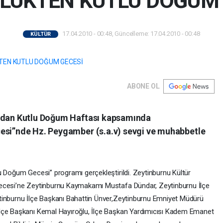
LÜKTEN KUTLU DOĞUM 
17.04.2010 - 00:48, Güncelleme: 17.04.2010 - 00:48
KÜLTÜR
ABONE OL
ından Kutlu Doğum Haftası kapsamında
cesi”nde Hz. Peygamber (s.a.v) sevgi ve muhabbetle
u Doğum Gecesi” programı gerçekleştirildi. Zeytinburnu Kültür
Gecesi’ne Zeytinburnu Kaymakamı Mustafa Dündar, Zeytinburnu İlçe
tinburnu İlçe Başkanı Bahattin Ünver,Zeytinburnu Emniyet Müdürü
İlçe Başkanı Kemal Hayıroğlu, İlçe Başkan Yardımıcısı Kadem Emanet