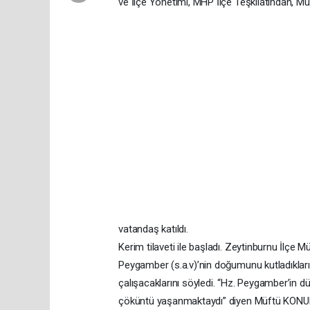
ve İlçe Yönetimi, MHP İlçe Teşkliatından, M
vatandaş katıldı.
Kerim tilaveti ile başladı. Zeytinburnu İlçe 
Peygamber (s.a.v)’nin doğumunu kutladıkları
çalışacaklarını söyledi. “Hz. Peygamber’in d
çöküntü yaşanmaktaydı” diyen Müftü KONUK, ş