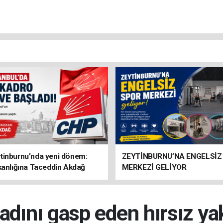
tinburnu'nda yeni dönem:
ZEYTİNBURNU’NA ENGELSİZ
kanlığına Taceddin Akdağ
MERKEZİ GELİYOR
kadını gasp eden hırsız ya