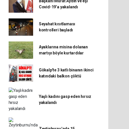
Başkanı Murat Aydın ve eşi
Covid-19’a yakalandı
Seyahat kısıtlaması
kontrolleri başladı
Ayaklarına misina dolanan
martıyı böyle kurtardılar
Gökalp'te 3 katlı binanın ikinci
katındaki balkon çöktü
Yaşlı kadını gasp eden hırsız
yakalandı
Zeytinburnu’nda 15