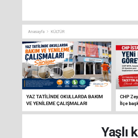
Anasayfa
KÜLTÜR
YAZ TATİLİNDE OKULLARDA BAKIM
CHP Zey
VE YENİLEME ÇALIŞMALARI
İlçe baş
SÜRÜYOR
atandı
Yaşlı 