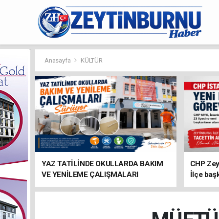
Anasayfa
KÜLTÜR
YAZ TATİLİNDE OKULLARDA BAKIM
CHP Zey
VE YENİLEME ÇALIŞMALARI
İlçe baş
SÜRÜYOR
atandı