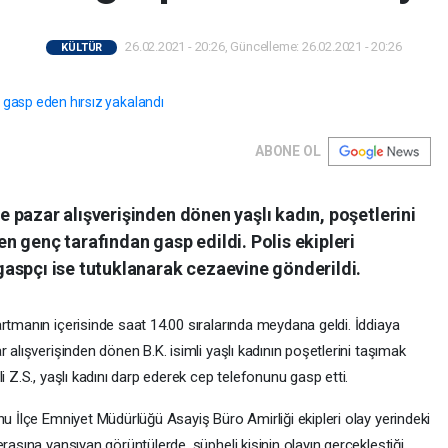
26.02.2021 - 20:26, Güncelleme: 26.02.2021 - 20:26
KÜLTÜR
ABONE OL
 pazar alışverişinden dönen yaşlı kadın, poşetlerini
 genç tarafından gasp edildi. Polis ekipleri
aspçı ise tutuklanarak cezaevine gönderildi.
rtmanın içerisinde saat 14.00 sıralarında meydana geldi. İddiaya
 alışverişinden dönen B.K. isimli yaşlı kadının poşetlerini taşımak
i Z.S., yaşlı kadını darp ederek cep telefonunu gasp etti.
nu İlçe Emniyet Müdürlüğü Asayiş Büro Amirliği ekipleri olay yerindeki
rasına yansıyan görüntülerde, şüpheli kişinin olayın gerçekleştiği