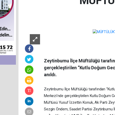
MÜFTÜ
Zeytinburnu İlçe Müftülüğü taraf
gerçekleştirilen “Kutlu Doğum Ge
anıldı.
Zeytinburnu İlçe Müftülüğü tarafından “Kutl
Merkezi’nde gerçekleştirilen Kutlu Doğum 
Müftüsü Yusuf İzzettin Konuk, Ak Parti Zey
Sezgin Öndem, Saadet Partisi Zeytinburnu 