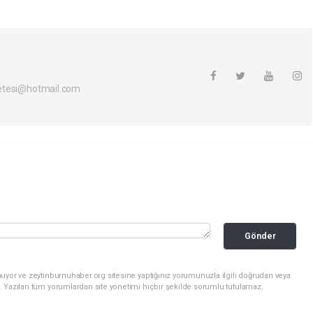
etesi@hotmail.com
Gönder
uyor ve zeytinburnuhaber.org sitesine yaptığınız yorumunuzla ilgili doğrudan veya
. Yazılan tüm yorumlardan site yönetimi hiçbir şekilde sorumlu tutulamaz.