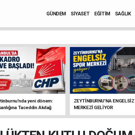
GÜNDEM
SİYASET
EĞİTİM
SAĞLIK
tinburnu'nda yeni dönem:
ZEYTİNBURNU’NA ENGELSİZ
kanlığına Taceddin Akdağ
MERKEZİ GELİYOR