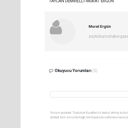
TAYLAN DEMİRELLİ-MURAT ERGÜN
Murat Ergün
zeytinburnuhabergaz
Okuyucu Yorumları
(0)
Yorum yazarak Topluluk Kuralları’nı kabul etmiş bulun
dolaylı tüm sorumluluğu tek başınıza üstleniyorsunuz