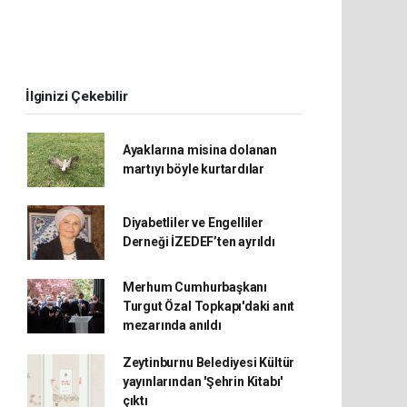
İlginizi Çekebilir
Ayaklarına misina dolanan
martıyı böyle kurtardılar
Diyabetliler ve Engelliler
Derneği İZEDEF’ten ayrıldı
Merhum Cumhurbaşkanı
Turgut Özal Topkapı'daki anıt
mezarında anıldı
Zeytinburnu Belediyesi Kültür
yayınlarından 'Şehrin Kitabı'
çıktı