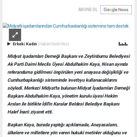
ABONE OL
Erkek
|
Kadın
(Haberi Sesli Oku)
Midyat işadamları Derneği Başkanı ve Zeytinburnu Belediyesi
Ak Parti Daimi Meclis Üyesi Abdulhakim Kaya, Nisan ayında
referanduma gidilmesi öngörülen yeni anayasa değişikliği ve
Cumhurbaşkanlığı sisteminde 'evet'oyu kullanacaklarını
söyledi. Merkezi Midyat'ta bulunan Midyat İşadamları Derneği
Başkanı Abdulhakim Kaya, yönetim kurulu üyesi Hekim
Arslan ile birlikte İdil'in Karalar Beldesi Belediye Başkanı
Halef İnan'ı ziyaret etti.
Başkan Kaya, burada yaptığı açıklamada, Anayasaların,
ülkelere ve milletlere yön veren hukuki metinler olduğunu ve