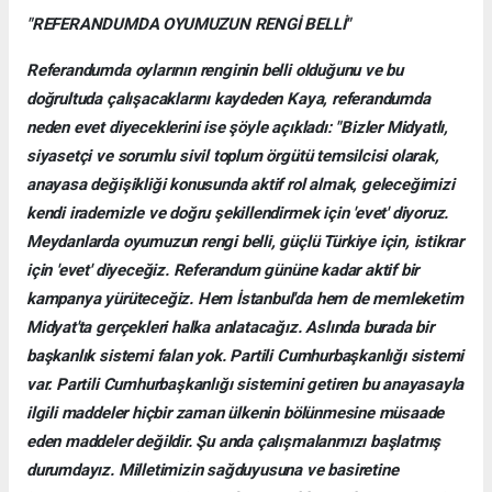
"REFERANDUMDA OYUMUZUN RENGİ BELLİ"
Referandumda oylarının renginin belli olduğunu ve bu
doğrultuda çalışacaklarını kaydeden Kaya, referandumda
neden evet diyeceklerini ise şöyle açıkladı: "Bizler Midyatlı,
siyasetçi ve sorumlu sivil toplum örgütü temsilcisi olarak,
anayasa değişikliği konusunda aktif rol almak, geleceğimizi
kendi irademizle ve doğru şekillendirmek için 'evet' diyoruz.
Meydanlarda oyumuzun rengi belli, güçlü Türkiye için, istikrar
için 'evet' diyeceğiz. Referandum gününe kadar aktif bir
kampanya yürüteceğiz. Hem İstanbul'da hem de memleketim
Midyat'ta gerçekleri halka anlatacağız. Aslında burada bir
başkanlık sistemi falan yok. Partili Cumhurbaşkanlığı sistemi
var. Partili Cumhurbaşkanlığı sistemini getiren bu anayasayla
ilgili maddeler hiçbir zaman ülkenin bölünmesine müsaade
eden maddeler değildir. Şu anda çalışmalanmızı başlatmış
durumdayız. Milletimizin sağduyusuna ve basiretine