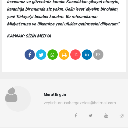
inancımız ve güvenimiz tamdır. Karanlıktan şikayet etmeyin,
karanlığa bir mumda siz yakın. Gelin 'evet' diyelim bir olalım,
yeni Türkiye'yi beraber kuralım. Bu referandumun
Midyat'ımıza ve ülkemize yeni ufuklar getirmesini diliyorum."
KAYNAK: SİZİN MEDYA
Murat Ergün
zeytinburnuhabergazetesi@hotmail.com