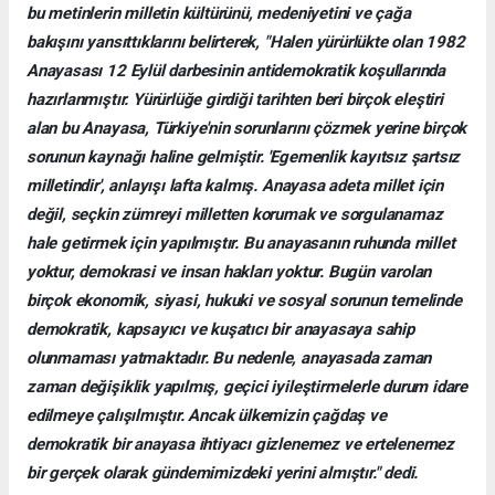
bu metinlerin milletin kültürünü, medeniyetini ve çağa
bakışını yansıttıklarını belirterek, "Halen yürürlükte olan 1982
Anayasası 12 Eylül darbesinin antidemokratik koşullarında
hazırlanmıştır. Yürürlüğe girdiği tarihten beri birçok eleştiri
alan bu Anayasa, Türkiye'nin sorunlarını çözmek yerine birçok
sorunun kaynağı haline gelmiştir. 'Egemenlik kayıtsız şartsız
milletindir', anlayışı lafta kalmış. Anayasa adeta millet için
değil, seçkin zümreyi milletten korumak ve sorgulanamaz
hale getirmek için yapılmıştır. Bu anayasanın ruhunda millet
yoktur, demokrasi ve insan hakları yoktur. Bugün varolan
birçok ekonomik, siyasi, hukuki ve sosyal sorunun temelinde
demokratik, kapsayıcı ve kuşatıcı bir anayasaya sahip
olunmaması yatmaktadır. Bu nedenle, anayasada zaman
zaman değişiklik yapılmış, geçici iyileştirmelerle durum idare
edilmeye çalışılmıştır. Ancak ülkemizin çağdaş ve
demokratik bir anayasa ihtiyacı gizlenemez ve ertelenemez
bir gerçek olarak gündemimizdeki yerini almıştır." dedi.