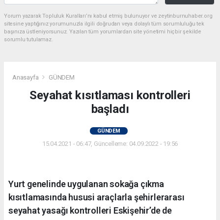
Yorum yazarak Topluluk Kuralları’nı kabul etmiş bulunuyor ve zeytinburnuhaber.org
sitesine yaptığınız yorumunuzla ilgili doğrudan veya dolaylı tüm sorumluluğu tek
başınıza üstleniyorsunuz. Yazılan tüm yorumlardan site yönetimi hiçbir şekilde
sorumlu tutulamaz.
Anasayfa
GÜNDEM
Seyahat kısıtlaması kontrolleri
başladı
GÜNDEM
15.04.2021 - 06:47, Güncelleme: 04.09.2022 - 19:56
Yurt genelinde uygulanan sokağa çıkma
kısıtlamasında hususi araçlarla şehirlerarası
seyahat yasağı kontrolleri Eskişehir’de de