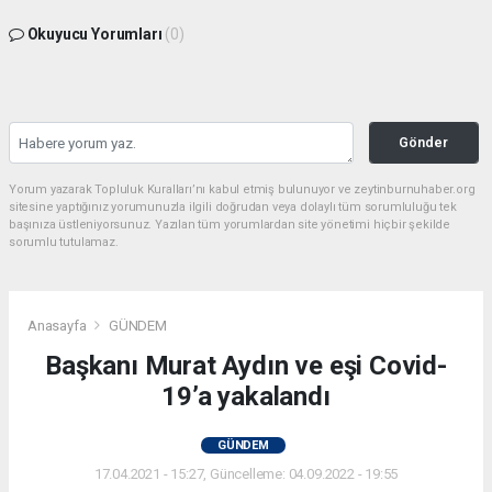
Okuyucu Yorumları
(0)
Gönder
Yorum yazarak Topluluk Kuralları’nı kabul etmiş bulunuyor ve zeytinburnuhaber.org
sitesine yaptığınız yorumunuzla ilgili doğrudan veya dolaylı tüm sorumluluğu tek
başınıza üstleniyorsunuz. Yazılan tüm yorumlardan site yönetimi hiçbir şekilde
sorumlu tutulamaz.
Anasayfa
GÜNDEM
Başkanı Murat Aydın ve eşi Covid-
19’a yakalandı
GÜNDEM
17.04.2021 - 15:27, Güncelleme: 04.09.2022 - 19:55