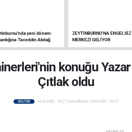
tinburnu'nda yeni dönem:
ZEYTİNBURNU’NA ENGELSİZ
kanlığına Taceddin Akdağ
MERKEZİ GELİYOR
erleri'nin konuğu Yaza
Çıtlak oldu
14.04.2022 - 16:27, Güncelleme: 14.04.2022 - 16:27
KÜLTÜR
ABONE OL