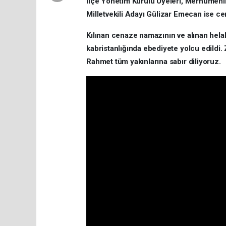
İlçe Yönetim Kurulu Üyeleri, Merhumenin
Milletvekili Adayı Gülizar Emecan ise c
Kılınan cenaze namazının ve alınan hela
kabristanlığında ebediyete yolcu edildi
Rahmet tüm yakınlarına sabır diliyoruz.