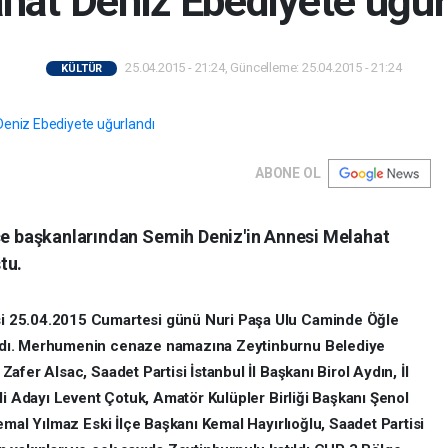
hat Deniz Ebediyete uğur
25.04.2015 - 21:24, Güncelleme: 25.04.2015 - 21:24
KÜLTÜR
ABONE OL
lçe başkanlarından Semih Deniz'in Annesi Melahat
tu.
i 25.04.2015 Cumartesi günü Nuri Paşa Ulu Caminde Öğle
ndı. Merhumenin cenaze namazına Zeytinburnu Belediye
fer Alsac, Saadet Partisi İstanbul İl Başkanı Birol Aydın, İl
li Adayı Levent Çotuk, Amatör Kulüpler Birliği Başkanı Şenol
emal Yılmaz Eski İlçe Başkanı Kemal Hayırlıoğlu, Saadet Partisi