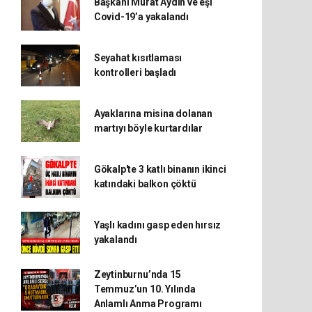
Başkanı Murat Aydın ve eşi
Covid-19’a yakalandı
Seyahat kısıtlaması
kontrolleri başladı
Ayaklarına misina dolanan
martıyı böyle kurtardılar
Gökalp'te 3 katlı binanın ikinci
katındaki balkon çöktü
Yaşlı kadını gasp eden hırsız
yakalandı
Zeytinburnu’nda 15
Temmuz’un 10. Yılında
Anlamlı Anma Programı