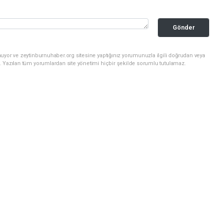
Gönder
uyor ve zeytinburnuhaber.org sitesine yaptığınız yorumunuzla ilgili doğrudan veya
. Yazılan tüm yorumlardan site yönetimi hiçbir şekilde sorumlu tutulamaz.