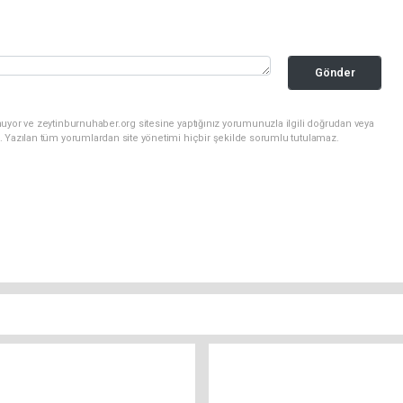
Gönder
uyor ve zeytinburnuhaber.org sitesine yaptığınız yorumunuzla ilgili doğrudan veya
. Yazılan tüm yorumlardan site yönetimi hiçbir şekilde sorumlu tutulamaz.