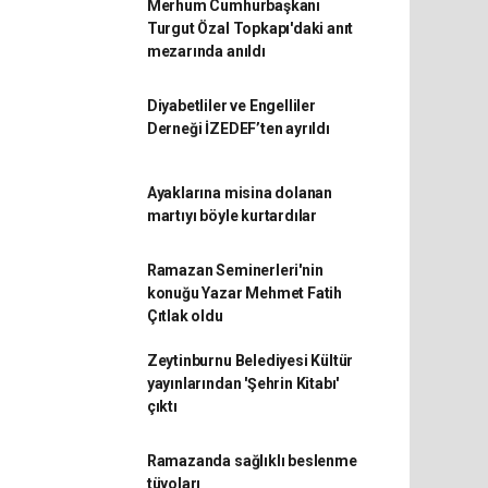
Merhum Cumhurbaşkanı
Turgut Özal Topkapı'daki anıt
mezarında anıldı
Diyabetliler ve Engelliler
Derneği İZEDEF’ten ayrıldı
Ayaklarına misina dolanan
martıyı böyle kurtardılar
Ramazan Seminerleri'nin
konuğu Yazar Mehmet Fatih
Çıtlak oldu
Zeytinburnu Belediyesi Kültür
yayınlarından 'Şehrin Kitabı'
çıktı
Ramazanda sağlıklı beslenme
tüyoları