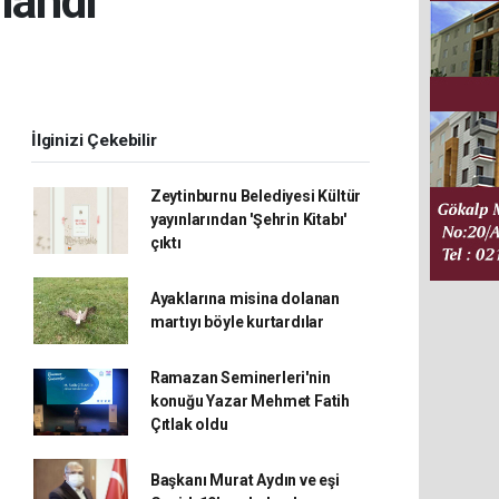
landı
İlginizi Çekebilir
Zeytinburnu Belediyesi Kültür
yayınlarından 'Şehrin Kitabı'
çıktı
Ayaklarına misina dolanan
martıyı böyle kurtardılar
Ramazan Seminerleri'nin
konuğu Yazar Mehmet Fatih
Çıtlak oldu
Başkanı Murat Aydın ve eşi