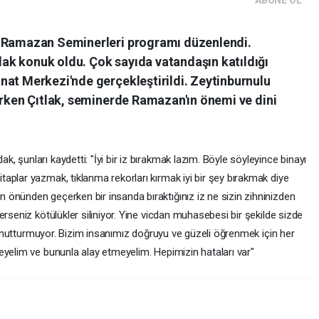
n Ramazan Seminerleri programı düzenlendi.
k konuk oldu. Çok sayıda vatandaşın katıldığı
nat Merkezi'nde gerçekleştirildi. Zeytinburnulu
erken Çıtlak, seminerde Ramazan'ın önemi ve dini
 şunları kaydetti: "İyi bir iz bırakmak lazım. Böyle söyleyince binayı
aplar yazmak, tıklanma rekorları kırmak iyi bir şey bırakmak diye
önünden geçerken bir insanda bıraktığınız iz ne sizin zihninizden
erseniz kötülükler siliniyor. Yine vicdan muhasebesi bir şekilde sizde
nu unutturmuyor. Bizim insanımız doğruyu ve güzeli öğrenmek için her
eyelim ve bununla alay etmeyelim. Hepimizin hataları var"