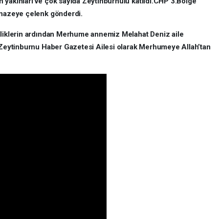
 yakınları ve çok sayıda Zeytinburnulu katıldı.CHP 3.Bölge
enazeye çelenk gönderdi.
lliklerin ardından Merhume annemiz Melahat Deniz aile
. Zeytinburnu Haber Gazetesi Ailesi olarak Merhumeye Allah’tan