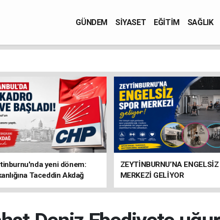
GÜNDEM
SİYASET
EĞİTİM
SAĞLIK
tinburnu'nda yeni dönem:
ZEYTİNBURNU’NA ENGELSİZ
kanlığına Taceddin Akdağ
MERKEZİ GELİYOR