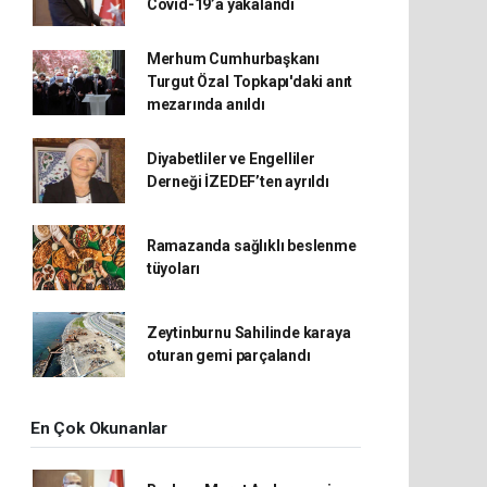
Covid-19’a yakalandı
Merhum Cumhurbaşkanı
Turgut Özal Topkapı'daki anıt
mezarında anıldı
Diyabetliler ve Engelliler
Derneği İZEDEF’ten ayrıldı
Ramazanda sağlıklı beslenme
tüyoları
Zeytinburnu Sahilinde karaya
oturan gemi parçalandı
En Çok Okunanlar