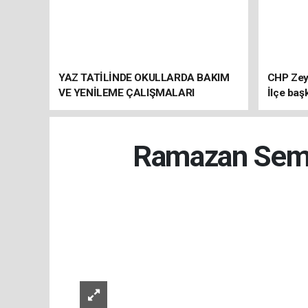
YAZ TATİLİNDE OKULLARDA BAKIM
CHP Zey
VE YENİLEME ÇALIŞMALARI
İlçe baş
SÜRÜYOR
atandı
Ramazan Semin