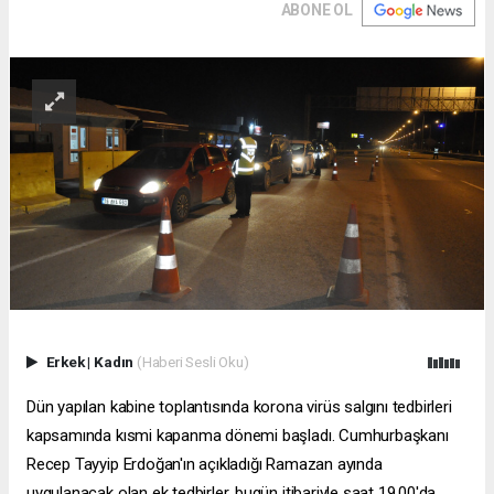
ABONE OL
Erkek
|
Kadın
(Haberi Sesli Oku)
Dün yapılan kabine toplantısında korona virüs salgını tedbirleri
kapsamında kısmi kapanma dönemi başladı. Cumhurbaşkanı
Recep Tayyip Erdoğan'ın açıkladığı Ramazan ayında
uygulanacak olan ek tedbirler, bugün itibariyle saat 19.00'da