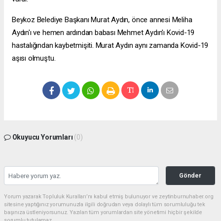
Beykoz Belediye Başkanı Murat Aydın, önce annesi Meliha
Aydın'ı ve hemen ardından babası Mehmet Aydın'ı Kovid-19
hastalığından kaybetmişiti. Murat Aydın aynı zamanda Kovid-19
aşısı olmuştu.
Okuyucu Yorumları
(0)
Gönder
Yorum yazarak Topluluk Kuralları’nı kabul etmiş bulunuyor ve zeytinburnuhaber.org
sitesine yaptığınız yorumunuzla ilgili doğrudan veya dolaylı tüm sorumluluğu tek
başınıza üstleniyorsunuz. Yazılan tüm yorumlardan site yönetimi hiçbir şekilde
sorumlu tutulamaz.