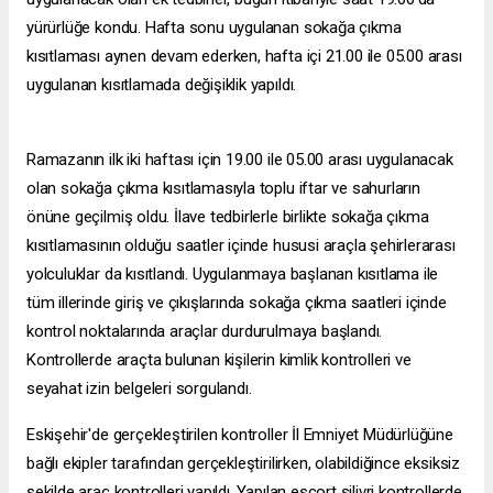
yürürlüğe kondu. Hafta sonu uygulanan sokağa çıkma
kısıtlaması aynen devam ederken, hafta içi 21.00 ile 05.00 arası
uygulanan kısıtlamada değişiklik yapıldı.
Ramazanın ilk iki haftası için 19.00 ile 05.00 arası uygulanacak
olan sokağa çıkma kısıtlamasıyla toplu iftar ve sahurların
önüne geçilmiş oldu. İlave tedbirlerle birlikte sokağa çıkma
kısıtlamasının olduğu saatler içinde hususi araçla şehirlerarası
yolculuklar da kısıtlandı. Uygulanmaya başlanan kısıtlama ile
tüm illerinde giriş ve çıkışlarında sokağa çıkma saatleri içinde
kontrol noktalarında araçlar durdurulmaya başlandı.
Kontrollerde araçta bulunan kişilerin kimlik kontrolleri ve
seyahat izin belgeleri sorgulandı.
Eskişehir'de gerçekleştirilen kontroller İl Emniyet Müdürlüğüne
bağlı ekipler tarafından gerçekleştirilirken, olabildiğince eksiksiz
şekilde araç kontrolleri yapıldı. Yapılan
escort silivri
kontrollerde