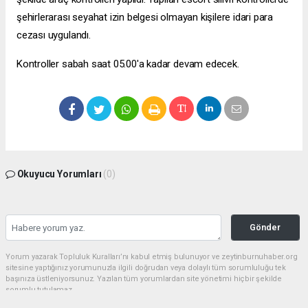
şehirlerarası seyahat izin belgesi olmayan kişilere idari para
cezası uygulandı.
Kontroller sabah saat 05.00'a kadar devam edecek.
Okuyucu Yorumları
(0)
Gönder
Yorum yazarak Topluluk Kuralları’nı kabul etmiş bulunuyor ve zeytinburnuhaber.org
sitesine yaptığınız yorumunuzla ilgili doğrudan veya dolaylı tüm sorumluluğu tek
başınıza üstleniyorsunuz. Yazılan tüm yorumlardan site yönetimi hiçbir şekilde
sorumlu tutulamaz.