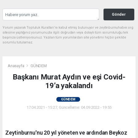
Gönder
Yorum yazarak Topluluk Kuralları’nı kabul etmiş bulunuyor ve zeytinburnuhaber.org
sitesine yaptığınız yorumunuzla ilgili doğrudan veya dolaylı tüm sorumluluğu tek
başınıza üstleniyorsunuz. Yazılan tüm yorumlardan site yönetimi hiçbir şekilde
sorumlu tutulamaz.
Anasayfa
GÜNDEM
Başkanı Murat Aydın ve eşi Covid-
19’a yakalandı
GÜNDEM
17.04.2021 - 15:27, Güncelleme: 04.09.2022 - 19:55
Zeytinburnu'nu 20 yıl yöneten ve ardından Beykoz