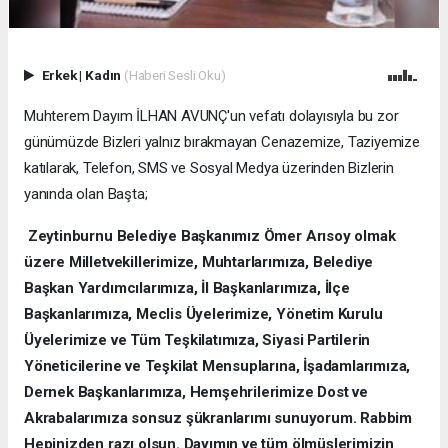
Erkek
|
Kadın
(Haberi Sesli Oku)
Muhterem Dayım İLHAN AVUNÇ'un vefatı dolayısıyla bu zor
günümüzde Bizleri yalnız bırakmayan Cenazemize, Taziyemize
katılarak, Telefon, SMS ve Sosyal Medya üzerinden Bizlerin
yanında olan Başta;
Zeytinburnu Belediye Başkanımız Ömer Arısoy olmak
üzere Milletvekillerimize, Muhtarlarımıza, Belediye
Başkan Yardımcılarımıza, İl Başkanlarımıza, İlçe
Başkanlarımıza, Meclis Üyelerimize, Yönetim Kurulu
Üyelerimize ve Tüm Teşkilatımıza, Siyasi Partilerin
Yöneticilerine ve Teşkilat Mensuplarına, İşadamlarımıza,
Dernek Başkanlarımıza, Hemşehrilerimize Dost ve
Akrabalarımıza sonsuz şükranlarımı sunuyorum. Rabbim
Hepinizden razı olsun. Dayımın ve tüm ölmüşlerimizin