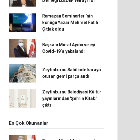
Derneği İZEDEF’ten ayrıldı
Ramazan Seminerleri'nin
konuğu Yazar Mehmet Fatih
Çıtlak oldu
Başkanı Murat Aydın ve eşi
Covid-19’a yakalandı
Zeytinburnu Sahilinde karaya
oturan gemi parçalandı
Zeytinburnu Belediyesi Kültür
yayınlarından 'Şehrin Kitabı'
çıktı
En Çok Okunanlar