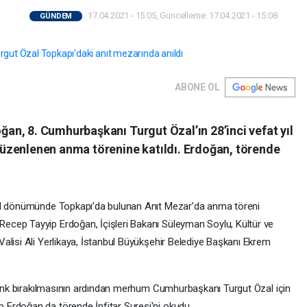
17.04.2021 - 15:05, Güncelleme: 17.04.2021 - 15:08
GÜNDEM
ABONE OL
n, 8. Cumhurbaşkanı Turgut Özal’ın 28’inci vefat yıl
üzenlenen anma törenine katıldı. Erdoğan, törende
yıl dönümünde Topkapı’da bulunan Anıt Mezar’da anma töreni
cep Tayyip Erdoğan, İçişleri Bakanı Süleyman Soylu, Kültür ve
alisi Ali Yerlikaya, İstanbul Büyükşehir Belediye Başkanı Ekrem
elenk bırakılmasının ardından merhum Cumhurbaşkanı Turgut Özal için
Erdoğan da törende İnfitar Suresi'ni okudu.