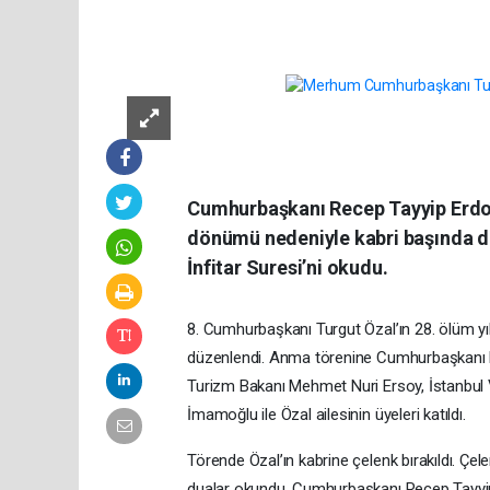
Cumhurbaşkanı Recep Tayyip Erdoğa
dönümü nedeniyle kabri başında d
İnfitar Suresi’ni okudu.
8. Cumhurbaşkanı Turgut Özal’ın 28. ölüm 
düzenlendi. Anma törenine Cumhurbaşkanı Re
Turizm Bakanı Mehmet Nuri Ersoy, İstanbul V
İmamoğlu ile Özal ailesinin üyeleri katıldı.
Törende Özal’ın kabrine çelenk bırakıldı. Ç
dualar okundu. Cumhurbaşkanı Recep Tayyip 