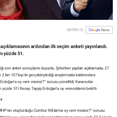
ABONE OL
 açıklamasının ardından ilk seçim anketi yayınlandı.
nı yüzde 51.
i son anket sonuçlarını duyurdu. Şirketten yapılan açıklamada; 27
 2 bin 107 kişi ile gerçekleştirdiği araştırmada katılımcılara
doğan'a oy verir misiniz?" sorusu yöneltildi. Kararsızlar
n yüzde 51'i Recep Tayyip Erdoğan'a oy vereceklerini belirtti.
,4
 MHP'nin oluşturduğu Cumhur İttifakı'na oy verir misiniz?" sorusu