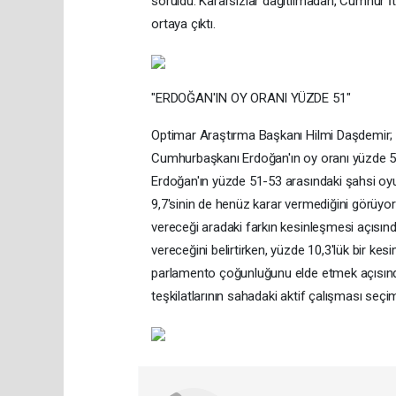
soruldu. Kararsızlar dağıtılmadan, Cumhur İtt
ortaya çıktı.
"ERDOĞAN'IN OY ORANI YÜZDE 51"
Optimar Araştırma Başkanı Hilmi Daşdemir; ko
Cumhurbaşkanı Erdoğan'ın oy oranı yüzde 51
Erdoğan'ın yüzde 51-53 arasındaki şahsi oyun
9,7'sinin de henüz karar vermediğini görüyor
vereceği aradaki farkın kesinleşmesi açısınd
vereceğini belirtirken, yüzde 10,3'lük bir ke
parlamento çoğunluğunu elde etmek açısından
teşkilatlarının sahadaki aktif çalışması seçim