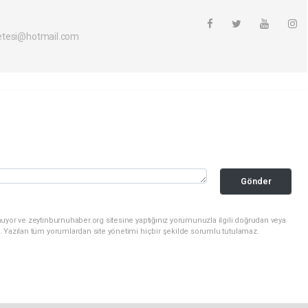
etesi@hotmail.com
Gönder
uyor ve zeytinburnuhaber.org sitesine yaptığınız yorumunuzla ilgili doğrudan veya
. Yazılan tüm yorumlardan site yönetimi hiçbir şekilde sorumlu tutulamaz.