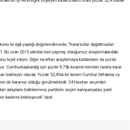
ifakı'na oy vereceğini söyleyen katılımcıların oranı yüzde 52,4 olarak
nu ile ilgili yaptığı değerlendirmede; "Kararsızlar dağıtılmadan
. Bu oran 2013 yılından beri yapmış olduğumuz araştırmalardaki
u teyid ediyor. Diğer taraftan araştırmaya katılanların da yüzde
uz. Cumhurbaşkanlığı için yüzde 9,7'lik kesimin kimden tarafa karar
an belirleyici olacak. Yüzde 52,4'lük bir kesim Cumhur ittifakına oy
simin de kararsız olduğu görülmektedir. 24 Haziran seçimleri
 adayların belirlenmesi, partilerin seçim kampanyaları, parti
in kaderini belirleyecek" dedi.