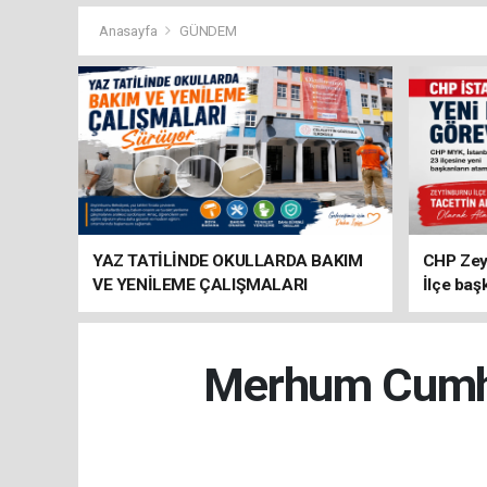
Anasayfa
GÜNDEM
YAZ TATİLİNDE OKULLARDA BAKIM
CHP Zey
VE YENİLEME ÇALIŞMALARI
İlçe baş
SÜRÜYOR
atandı
Merhum Cumhur