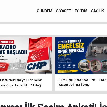
GÜNDEM
SİYASET
EĞİTİM
SAĞLIK
tinburnu'nda yeni dönem:
ZEYTİNBURNU’NA ENGELSİZ
kanlığına Taceddin Akdağ
MERKEZİ GELİYOR