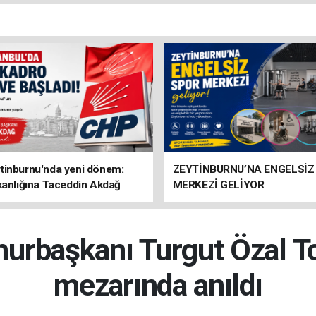
tinburnu'nda yeni dönem:
ZEYTİNBURNU’NA ENGELSİZ
kanlığına Taceddin Akdağ
MERKEZİ GELİYOR
başkanı Turgut Özal Top
mezarında anıldı