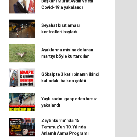
Başkanı Murat Aydın ve eşi
Covid-19’a yakalandı
Seyahat kısıtlaması
kontrolleri başladı
Ayaklarına misina dolanan
martıyı böyle kurtardılar
Gökalp'te 3 katlı binanın ikinci
katındaki balkon çöktü
Yaşlı kadını gasp eden hırsız
yakalandı
Zeytinburnu’nda 15
Temmuz’un 10. Yılında
Anlamlı Anma Programı