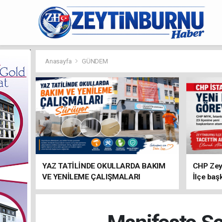
Anasayfa
GÜNDEM
YAZ TATİLİNDE OKULLARDA BAKIM
CHP Zey
VE YENİLEME ÇALIŞMALARI
İlçe baş
SÜRÜYOR
atandı