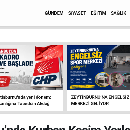
GÜNDEM
SİYASET
EĞİTİM
SAĞLIK
tinburnu'nda yeni dönem:
ZEYTİNBURNU’NA ENGELSİZ
kanlığına Taceddin Akdağ
MERKEZİ GELİYOR