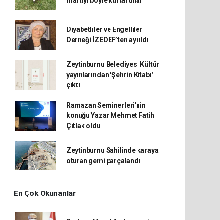
martıyı böyle kurtardılar
Diyabetliler ve Engelliler
Derneği İZEDEF’ten ayrıldı
Zeytinburnu Belediyesi Kültür
yayınlarından 'Şehrin Kitabı'
çıktı
Ramazan Seminerleri'nin
konuğu Yazar Mehmet Fatih
Çıtlak oldu
Zeytinburnu Sahilinde karaya
oturan gemi parçalandı
En Çok Okunanlar