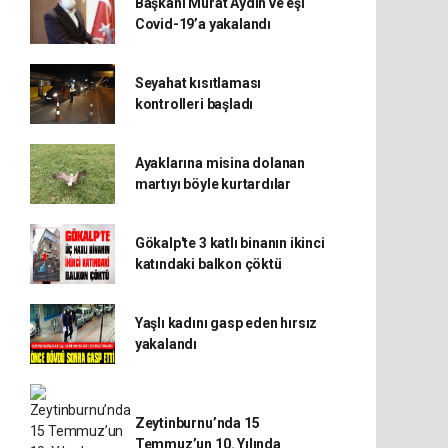
Başkanı Murat Aydın ve eşi
Covid-19’a yakalandı
Seyahat kısıtlaması
kontrolleri başladı
Ayaklarına misina dolanan
martıyı böyle kurtardılar
Gökalp'te 3 katlı binanın ikinci
katındaki balkon çöktü
Yaşlı kadını gasp eden hırsız
yakalandı
Zeytinburnu’nda 15
Temmuz’un 10. Yılında