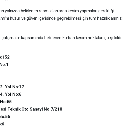
ın yalnızca belirlenen resmi alanlarda kesim yapmaları gerektiği
’nı huzur ve güven içerisinde geçirebilmesi için tüm hazırlıklarımızı
alışmalar kapsamında belirlenen kurban kesim noktaları şu şekilde
o:152
 No:1
A
 2. Yol No:17
 4. Yol No:6
 No:55
desi Teknik Oto Sanayi No:7/218
No:55
o:6