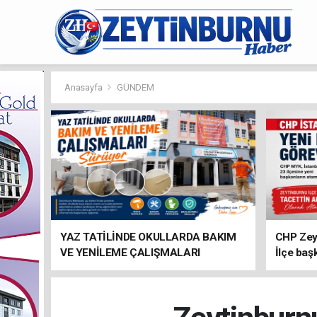
Anasayfa
GÜNDEM
YAZ TATİLİNDE OKULLARDA BAKIM
CHP Zey
VE YENİLEME ÇALIŞMALARI
İlçe baş
SÜRÜYOR
atandı