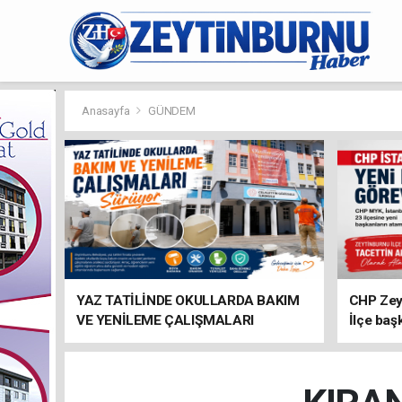
Anasayfa
GÜNDEM
YAZ TATİLİNDE OKULLARDA BAKIM
CHP Zey
VE YENİLEME ÇALIŞMALARI
İlçe baş
SÜRÜYOR
atandı