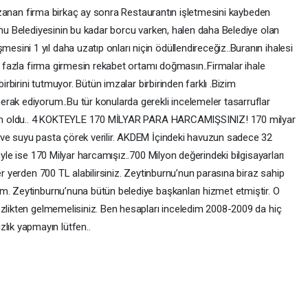
 Kazanan firma birkaç ay sonra Restaurantın işletmesini kaybeden
rnu Belediyesinin bu kadar borcu varken, halen daha Belediye olan
ini 1 yıl daha uzatıp onları niçin ödüllendireceğiz..Buranın ihalesi
ki fazla firma girmesin rekabet ortamı doğmasın..Firmalar ihale
birbirini tutmuyor. Bütün imzalar birbirinden farklı .Bizim
rak ediyorum..Bu tür konularda gerekli incelemeler tasarruflar
ilyon oldu.. 4 KOKTEYLE 170 MİLYAR PARA HARCAMIŞSINIZ! 170 milyar
yve suyu pasta çörek verilir. AKDEM İçindeki havuzun sadece 32
eyle ise 170 Milyar harcamışız..700 Milyon değerindeki bilgisayarları
er yerden 700 TL alabilirsiniz. Zeytinburnu’nun parasına biraz sahip
m. Zeytinburnu’nuna bütün belediye başkanları hizmet etmiştir. O
ezlikten gelmemelisiniz. Ben hesapları inceledim 2008-2009 da hiç
ık yapmayın lütfen..