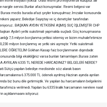
 etme insiyatifi yoktur. Orası resmi profesyonel bir kulüptür..Bir
e nargile servisi..Bunlar afazi konuşmalar.. Resmi belgesi var
rin.. Burası meclis burada afazi şeyler konuşulmaz..İmzalar konusunda
gerekeni yaparız..Belediye Sayıştay ve iç denetçiler tarafından
enetleniyoruz.. BAŞKAN AYDIN YETKİSİNİ AŞMIŞ SUÇ İŞLEMİŞTİR CHP
Başkan Aydın’ı yetki suiistimali yapmakla suçladı. Göç konuşmasına
kanlığı 7,5 milyon borçlanma yetkisi istemiş ve bizim muhalefetimize
30 milyon borçlanmış ve yetki sini aşmıştır. Yetki suiistimali
ERE ÖĞRETELİM Gökhan Kasap faiz borçlanmanın dışındadır.
onusunda bilgi eksikliğiniz varsa bunları tamamlayın..Burası zaten
BASINA AYRILAN 6335 TL NEREDE HARCADINIZ? BELGELERİ NERDE?
ti Sütçü yapılan belediye meclisinde söz alarak basın
Harcamalarına 6.375.000 TL ödenek ayrılmış.Haziran ayında ayrılan
nda biz bunu dile getirmiştik. Ve yapılan bu harcamaların belgelerini
ri tarafımıza verilmedi..Yapılan bu 6335 liralık harcamanın nerelere nasıl
rin açıklanmasını istiyoruz.