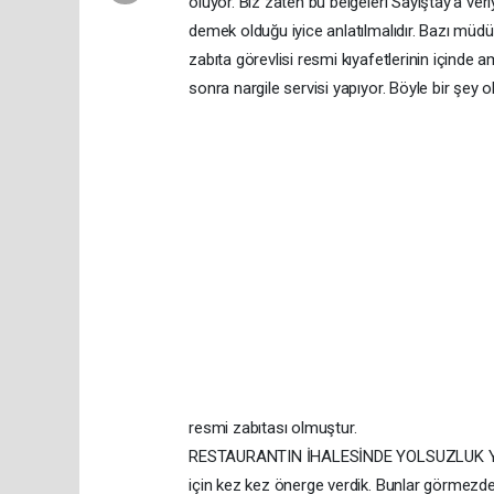
oluyor. Biz zaten bu belgeleri Sayıştay’a ver
demek olduğu iyice anlatılmalıdır. Bazı müdü
zabıta görevlisi resmi kıyafetlerinin içinde
sonra nargile servisi yapıyor. Böyle bir şey
resmi zabıtası olmuştur.
RESTAURANTIN İHALESİNDE YOLSUZLUK YAPIL
için kez kez önerge verdik. Bunlar görmezden g