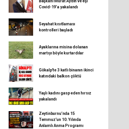
Başkanı Murat Aydın ve eşi
Covid-19’a yakalandı
Seyahat kısıtlaması
kontrolleri başladı
Ayaklarına misina dolanan
martıyı böyle kurtardılar
Gökalp'te 3 katlı binanın ikinci
katındaki balkon çöktü
Yaşlı kadını gasp eden hırsız
yakalandı
Zeytinburnu’nda 15
Temmuz’un 10. Yılında
Anlamlı Anma Programı