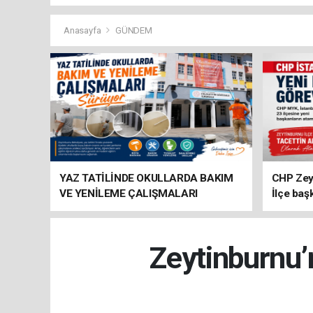
Anasayfa
GÜNDEM
YAZ TATİLİNDE OKULLARDA BAKIM
CHP Zey
VE YENİLEME ÇALIŞMALARI
İlçe baş
SÜRÜYOR
atandı
Zeytinburnu’