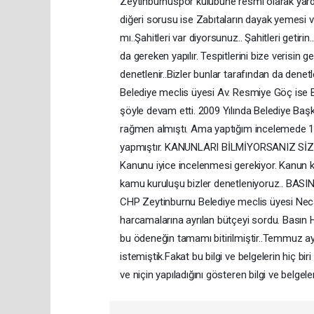
Zeytinburnuspor kulübüne resmi olarak yardım
diğeri sorusu ise Zabıtaların dayak yemesi v
mı..Şahitleri var diyorsunuz.. Şahitleri geti
da gereken yapılır. Tespitlerini bize verisin 
denetlenir..Bizler bunlar tarafından da d
Belediye meclis üyesi Av. Resmiye Göç ise 
şöyle devam etti. 2009 Yılında Belediye Baş
rağmen almıştı. Ama yaptığım incelemede 10,2
yapmıştır. KANUNLARI BİLMİYORSANIZ SİZL
Kanunu iyice incelenmesi gerekiyor. Kanun k
kamu kuruluşu bizler denetleniyoruz.. 
CHP Zeytinburnu Belediye meclis üyesi Neca
harcamalarına ayrılan bütçeyi sordu. Basın 
bu ödeneğin tamamı bitirilmiştir..Temmuz ayı
istemiştik.Fakat bu bilgi ve belgelerin hiç bi
ve niçin yapıladığını gösteren bilgi ve belgele