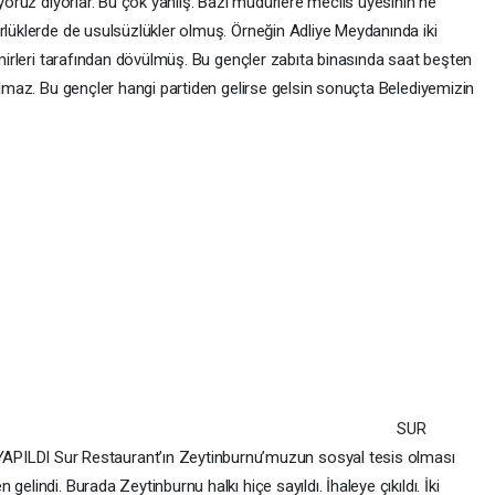
iyoruz diyorlar. Bu çok yanlış. Bazı müdürlere meclis üyesinin ne
rlüklerde de usulsüzlükler olmuş. Örneğin Adliye Meydanında iki
 amirleri tarafından dövülmüş. Bu gençler zabıta binasında saat beşten
 olmaz. Bu gençler hangi partiden gelirse gelsin sonuçta Belediyemizin
SUR
DI Sur Restaurant’ın Zeytinburnu’muzun sosyal tesis olması
elindi. Burada Zeytinburnu halkı hiçe sayıldı. İhaleye çıkıldı. İki