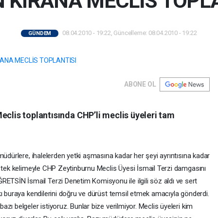
N KIRANA MECLİS TOPLA
08.04.2010 - 19:22, Güncelleme: 08.04.2010 - 19:22
GÜNDEM
ABONE OL
eclis toplantısında CHP’li meclis üyeleri tam
müdürlere, ihalelerden yetki aşmasına kadar her şeyi ayrıntısına kadar
a tek kelimeyle CHP Zeytinburnu Meclis Üyesi İsmail Terzi damgasını
SİN İsmail Terzi Denetim Komisyonu ile ilgili söz aldı ve sert
kı buraya kendilerini doğru ve dürüst temsil etmek amacıyla gönderdi.
zı belgeler istiyoruz. Bunlar bize verilmiyor. Meclis üyeleri kim