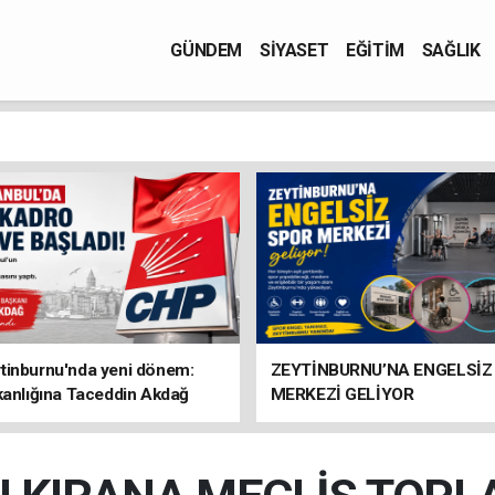
GÜNDEM
SİYASET
EĞİTİM
SAĞLIK
tinburnu'nda yeni dönem:
ZEYTİNBURNU’NA ENGELSİZ
kanlığına Taceddin Akdağ
MERKEZİ GELİYOR