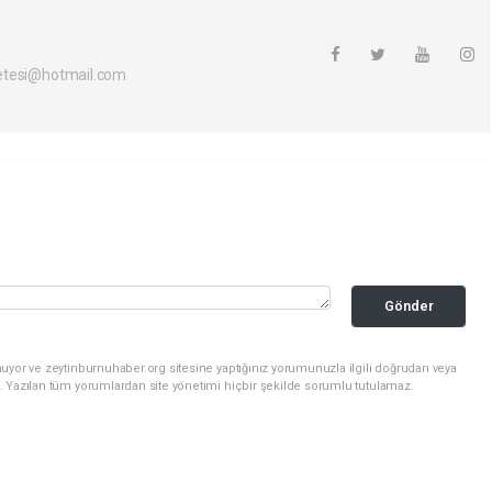
etesi@hotmail.com
Gönder
uyor ve zeytinburnuhaber.org sitesine yaptığınız yorumunuzla ilgili doğrudan veya
. Yazılan tüm yorumlardan site yönetimi hiçbir şekilde sorumlu tutulamaz.