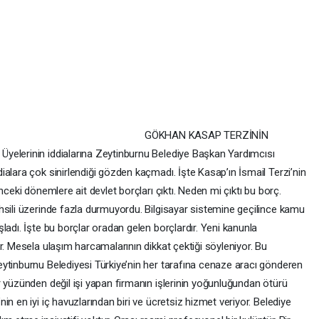
GÖKHAN KASAP TERZİNİN
yelerinin iddialarına Zeytinburnu Belediye Başkan Yardımcısı
alara çok sinirlendiği gözden kaçmadı. İşte Kasap’ın İsmail Terzi’nin
nceki dönemlere ait devlet borçları çıktı. Neden mi çıktı bu borç.
hsili üzerinde fazla durmuyordu. Bilgisayar sistemine geçilince kamu
ladı. İşte bu borçlar oradan gelen borçlardır. Yeni kanunla
r. Mesela ulaşım harcamalarının dikkat çektiği söyleniyor. Bu
ytinburnu Belediyesi Türkiye’nin her tarafına cenaze aracı gönderen
r yüzünden değil işi yapan firmanın işlerinin yoğunluğundan ötürü
n en iyi iç havuzlarından biri ve ücretsiz hizmet veriyor. Belediye