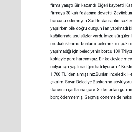
firma yarıştı. Biri kazandı. Diğeri kaybetti.
firmaya 30 katı fazlasına devretti. Zeytinbu
borcunu ödemeyen Sur Restaurantın sözleşmes
yapılırken bile doğru düzgün ilan yapılmadı 
kağıtlarında usulsüzler vardı. İmza sürgüleri 
müdürlüklerimiz bunları incelemez mi çok me
yapılmadığı için belediyenin borcu 109 Tr
kokteyle para harcamışız. Bir kokteylde me
milyar için yapılmadığını hatırlıyorum 4 Kokt
1.700 TL 'den almışsınız.Bunları inceledik. H
çıkalım. Sayın Belediye Başkanına söylüyoru
dönemin şartlarına göre. Sizler onları görm
borç ödenmemiş. Geçmiş döneme de haksızl