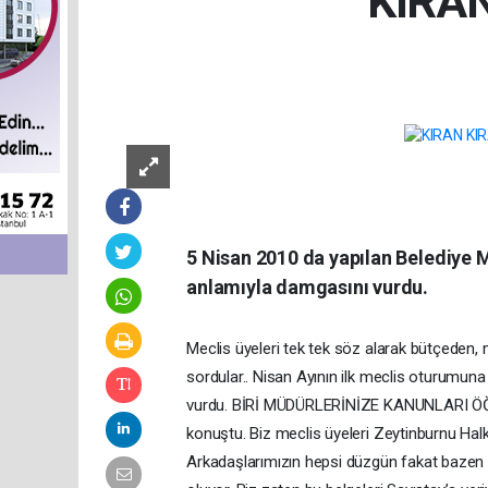
KIRA
5 Nisan 2010 da yapılan Belediye M
anlamıyla damgasını vurdu.
Meclis üyeleri tek tek söz alarak bütçeden, 
sordular.. Nisan Ayının ilk meclis oturumun
vurdu. BİRİ MÜDÜRLERİNİZE KANUNLARI ÖĞRET
konuştu. Biz meclis üyeleri Zeytinburnu Hal
Arkadaşlarımızın hepsi düzgün fakat bazen ba