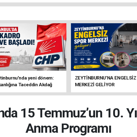
tinburnu'nda yeni dönem:
ZEYTİNBURNU’NA ENGELSİZ
kanlığına Taceddin Akdağ
MERKEZİ GELİYOR
nda 15 Temmuz’un 10. Yı
Anma Programı