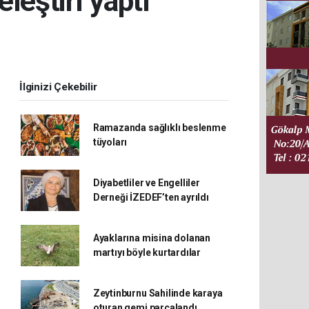
leştiri yaptı
İlginizi Çekebilir
Ramazanda sağlıklı beslenme
tüyoları
Diyabetliler ve Engelliler
Derneği İZEDEF’ten ayrıldı
Ayaklarına misina dolanan
martıyı böyle kurtardılar
Zeytinburnu Sahilinde karaya
oturan gemi parçalandı