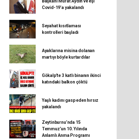
Başkanı Murat Aydın ve eşi
Covid-19’a yakalandı
Seyahat kısıtlaması
kontrolleri başladı
Ayaklarına misina dolanan
martıyı böyle kurtardılar
Gökalp'te 3 katlı binanın ikinci
katındaki balkon çöktü
Yaşlı kadını gasp eden hırsız
yakalandı
Zeytinburnu’nda 15
Temmuz’un 10. Yılında
Anlamlı Anma Programı