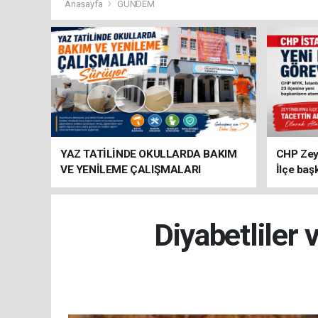
Anasayfa
GÜNDEM
YAZ TATİLİNDE OKULLARDA BAKIM
CHP Zey
VE YENİLEME ÇALIŞMALARI
İlçe baş
SÜRÜYOR
atandı
Diyabetliler 