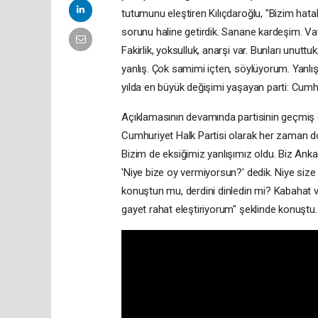
tutumunu eleştiren Kılıçdaroğlu, "Bizim hata
sorunu haline getirdik. Sanane kardeşim. Vata
Fakirlik, yoksulluk, anarşi var. Bunları unut
yanlış. Çok samimi içten, söylüyorum. Yanl
yılda en büyük değişimi yaşayan parti: Cumhuri
Açıklamasının devamında partisinin geçmiş 
Cumhuriyet Halk Partisi olarak her zaman doğ
Bizim de eksiğimiz yanlışımız oldu. Biz Ank
'Niye bize oy vermiyorsun?' dedik. Niye siz
konuştun mu, derdini dinledin mi? Kabahat v
gayet rahat eleştiriyorum" şeklinde konuştu.