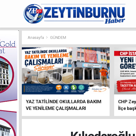
Anasayfa
GÜNDEM
YAZ TATİLİNDE OKULLARDA BAKIM
CHP Zey
VE YENİLEME ÇALIŞMALARI
İlçe baş
SÜRÜYOR
atandı