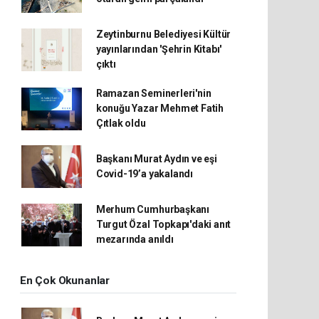
Zeytinburnu Belediyesi Kültür
yayınlarından 'Şehrin Kitabı'
çıktı
Ramazan Seminerleri'nin
konuğu Yazar Mehmet Fatih
Çıtlak oldu
Başkanı Murat Aydın ve eşi
Covid-19’a yakalandı
Merhum Cumhurbaşkanı
Turgut Özal Topkapı'daki anıt
mezarında anıldı
En Çok Okunanlar