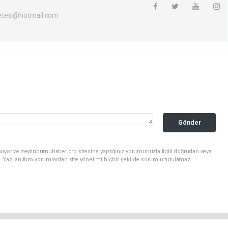
etesi@hotmail.com
Gönder
uyor ve zeytinburnuhaber.org sitesine yaptığınız yorumunuzla ilgili doğrudan veya
. Yazılan tüm yorumlardan site yönetimi hiçbir şekilde sorumlu tutulamaz.