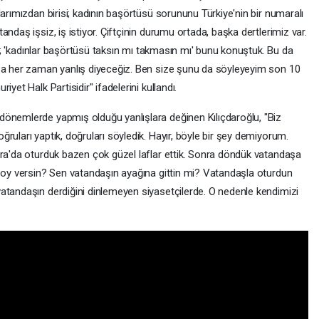
larımızdan birisi; kadının başörtüsü sorununu Türkiye'nin bir numaralı
ndaş işsiz, iş istiyor. Çiftçinin durumu ortada, başka dertlerimiz var.
tuk; 'kadınlar başörtüsü taksın mı takmasın mı' bunu konuştuk. Bu da
ışa her zaman yanlış diyeceğiz. Ben size şunu da söyleyeyim son 10
yet Halk Partisidir" ifadelerini kullandı.
dönemlerde yapmış olduğu yanlışlara değinen Kılıçdaroğlu, "Biz
ruları yaptık, doğruları söyledik. Hayır, böyle bir şey demiyorum.
ara'da oturduk bazen çok güzel laflar ettik. Sonra döndük vatandaşa
e oy versin? Sen vatandaşın ayağına gittin mi? Vatandaşla oturdun
atandaşın derdiğini dinlemeyen siyasetçilerde. O nedenle kendimizi