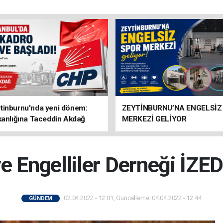
tinburnu'nda yeni dönem:
ZEYTİNBURNU’NA ENGELSİZ
kanlığına Taceddin Akdağ
MERKEZİ GELİYOR
ve Engelliler Derneği İZED
02.04.2022 - 12:01, Güncelleme: 04.04.2022 - 12:44
GÜNDEM