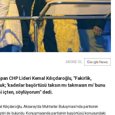
ABONE OL
an CHP Lideri Kemal Kılıçdaroğlu, "Fakirlik,
tuk; 'kadınlar başörtüsü taksın mı takmasın mı' bunu
i içten, söylüyorum" dedi.
 Kılıçdaroğlu, Aksaray'da Muhtarlar Buluşması'nda partisinin
leştiri de bulundu. Konuşmasında partisinin başörtüsü konusundaki