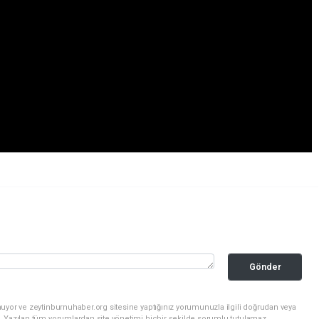
Gönder
uyor ve zeytinburnuhaber.org sitesine yaptığınız yorumunuzla ilgili doğrudan veya
. Yazılan tüm yorumlardan site yönetimi hiçbir şekilde sorumlu tutulamaz.