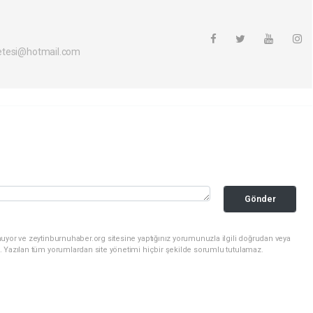
etesi@hotmail.com
Gönder
uyor ve zeytinburnuhaber.org sitesine yaptığınız yorumunuzla ilgili doğrudan veya
. Yazılan tüm yorumlardan site yönetimi hiçbir şekilde sorumlu tutulamaz.