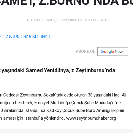
SAMET, Z.BURNU`NDA 
02.10.2009 - 14:03, Güncelleme: 02.10.2009 - 14:03
ABONE OL
12 yaşındaki Samed Yenidünya, z Zeytinburnu`nda
ri Caddesi Zeytinburnu Sokak`taki evde oturan 38 yaşındaki Hacı Ali
lduğunu belirterek, Emniyet Müdürlüğü Çocuk Şube Müdürlüğü`ne
 sıralarında İstanbul`da Kadıköy Çocuk Şube Büro Amirliği Ekipleri
lim alması için İstanbul`a yönlendirdi. www.zeytinburnuhaber.org