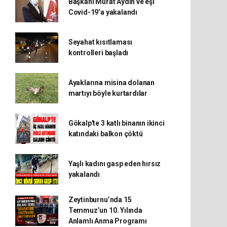
Başkanı Murat Aydın ve eşi
Covid-19’a yakalandı
Seyahat kısıtlaması
kontrolleri başladı
Ayaklarına misina dolanan
martıyı böyle kurtardılar
Gökalp'te 3 katlı binanın ikinci
katındaki balkon çöktü
Yaşlı kadını gasp eden hırsız
yakalandı
Zeytinburnu’nda 15
Temmuz’un 10. Yılında
Anlamlı Anma Programı