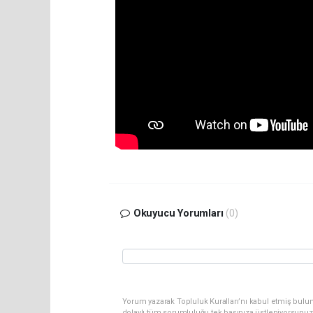
Okuyucu Yorumları
(0)
Yorum yazarak Topluluk Kuralları’nı kabul etmiş bulun
dolaylı tüm sorumluluğu tek başınıza üstleniyorsunuz