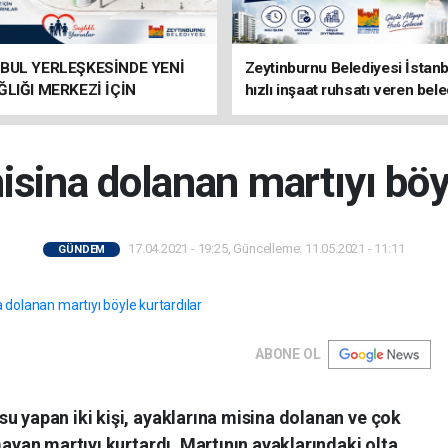
BUL YERLEŞKESİNDE YENİ
Zeytinburnu Belediyesi İstanb
ĞLIĞI MERKEZİ İÇİN
hızlı inşaat ruhsatı veren bele
IKLAR SÜRÜYOR
arasında
isina dolanan martıyı böyl
17.04.2021 - 19:25, Güncelleme: 11.05.2021 - 11:11
GÜNDEM
ABONE OL
u yapan iki kişi, ayaklarına misina dolanan ve çok
mayan martıyı kurtardı. Martının ayaklarındaki olta