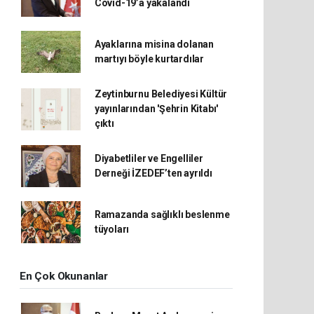
Covid-19’a yakalandı
Ayaklarına misina dolanan
martıyı böyle kurtardılar
Zeytinburnu Belediyesi Kültür
yayınlarından 'Şehrin Kitabı'
çıktı
Diyabetliler ve Engelliler
Derneği İZEDEF’ten ayrıldı
Ramazanda sağlıklı beslenme
tüyoları
En Çok Okunanlar