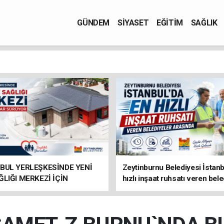
GÜNDEM
SİYASET
EĞİTİM
SAĞLIK
BUL YERLEŞKESİNDE YENİ
Zeytinburnu Belediyesi İstanb
ĞLIĞI MERKEZİ İÇİN
hızlı inşaat ruhsatı veren bele
IKLAR SÜRÜYOR
arasında