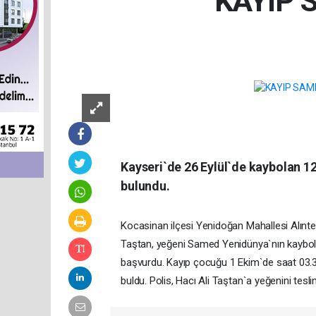
KAYIP 
Kayseri`de 26 Eylül`de kaybolan 
bulundu.
Kocasinan ilçesi Yenidoğan Mahallesi Alınte
Taştan, yeğeni Samed Yenidünya`nın kaybo
başvurdu. Kayıp çocuğu 1 Ekim`de saat 03.30
buldu. Polis, Hacı Ali Taştan`a yeğenini tes