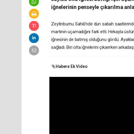
iğnelerinin penseyle çıkarılma anl
Zeytinburnu Sahili'nde dün sabah saatlerinde k
martının uçamadığını fark etti. Hırkayla üstü
iğnesinin de batmış olduğunu gördü. Ayakların
sağladı. Biri olta iğnelerini çıkarırken arka
Habere Ek Video