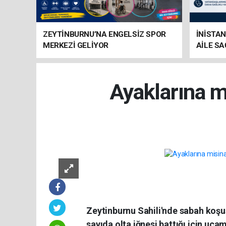
ZEYTİNBURNU’NA ENGELSİZ SPOR
İNİSTAN
MERKEZİ GELİYOR
AİLE SA
HAZIRL
Ayaklarına m
Zeytinburnu Sahili'nde sabah koşus
sayıda olta iğnesi battığı için uça