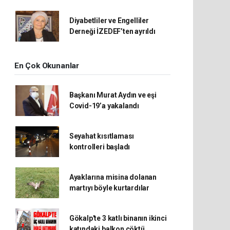
Diyabetliler ve Engelliler
Derneği İZEDEF’ten ayrıldı
En Çok Okunanlar
Başkanı Murat Aydın ve eşi
Covid-19’a yakalandı
Seyahat kısıtlaması
kontrolleri başladı
Ayaklarına misina dolanan
martıyı böyle kurtardılar
Gökalp'te 3 katlı binanın ikinci
katındaki balkon çöktü