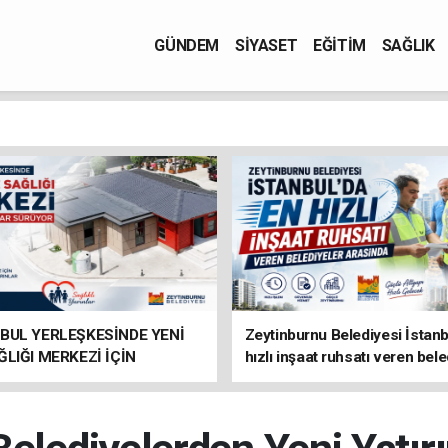
GÜNDEM
SİYASET
EĞİTİM
SAĞLIK
BUL YERLEŞKESİNDE YENİ
Zeytinburnu Belediyesi İstanb
ĞLIĞI MERKEZİ İÇİN
hızlı inşaat ruhsatı veren bele
IKLAR SÜRÜYOR
arasında