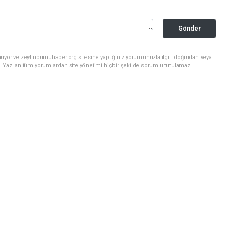
Gönder
uyor ve zeytinburnuhaber.org sitesine yaptığınız yorumunuzla ilgili doğrudan veya
. Yazılan tüm yorumlardan site yönetimi hiçbir şekilde sorumlu tutulamaz.