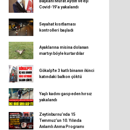
Başkanı Murat Aydın ve eşi
Covid-19’a yakalandı
Seyahat kısıtlaması
kontrolleri başladı
Ayaklarına misina dolanan
martıyı böyle kurtardılar
Gökalp'te 3 katlı binanın ikinci
katındaki balkon çöktü
Yaşlı kadını gasp eden hırsız
yakalandı
Zeytinburnu’nda 15
Temmuz’un 10. Yılında
Anlamlı Anma Programı