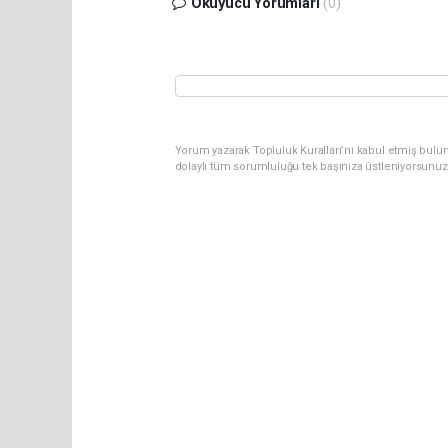
Okuyucu Yorumları
(0)
Yorum yazarak Topluluk Kuralları’nı kabul etmiş bulun
dolaylı tüm sorumluluğu tek başınıza üstleniyorsunuz