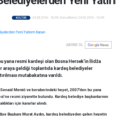
elediyelerden Yeni Yatır
24.03.2016 - 16:09, Güncelleme: 24.03.2016 - 16:09
KÜLTÜR
ABONE OL
u yana resmi kardeşi olan Bosna Hersek’in İlidža
bir araya geldiği toplantıda kardeş belediyeler
ttırılması mutabakatına varıldı.
ı Senaid Memić ve beraberindeki heyet, 2007’den bu yana
si’ne resmi ziyarette bulundu. Kardeş belediye başkanlarının
klıkları için kararlar alındı.
ediye Başkanı Murat Aydın, kardeş belediyeden gelen heyetin