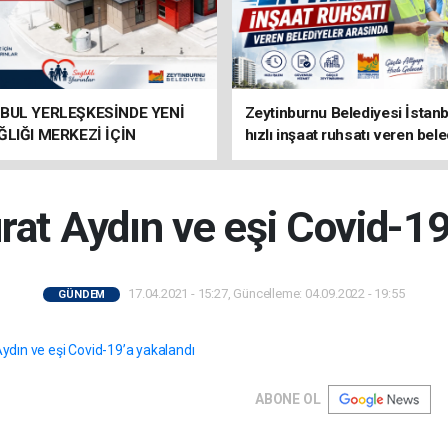
BUL YERLEŞKESİNDE YENİ
Zeytinburnu Belediyesi İstanb
ĞLIĞI MERKEZİ İÇİN
hızlı inşaat ruhsatı veren bele
IKLAR SÜRÜYOR
arasında
at Aydın ve eşi Covid-19
17.04.2021 - 15:27, Güncelleme: 04.09.2022 - 19:55
GÜNDEM
ABONE OL