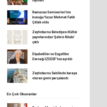
tüyoları
Ramazan Seminerleri'nin
konuğu Yazar Mehmet Fatih
Çıtlak oldu
Zeytinburnu Belediyesi Kültür
yayınlarından 'Şehrin Kitabı'
çıktı
Diyabetliler ve Engelliler
Derneği İZEDEF’ten ayrıldı
Zeytinburnu Sahilinde karaya
oturan gemi parçalandı
En Çok Okunanlar