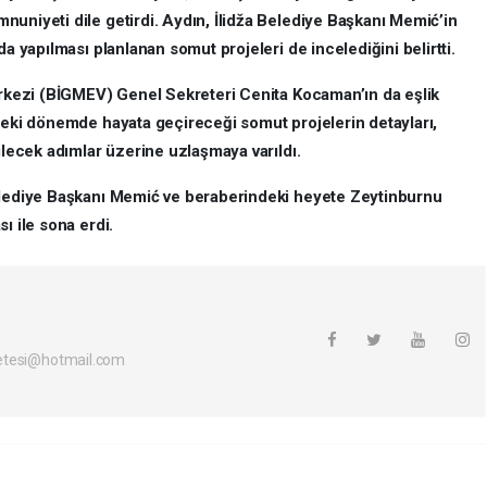
uniyeti dile getirdi. Aydın, İlidža Belediye Başkanı Memić’in
da yapılması planlanan somut projeleri de incelediğini belirtti.
Merkezi (BİGMEV) Genel Sekreteri Cenita Kocaman’ın da eşlik
zdeki dönemde hayata geçireceği somut projelerin detayları,
ilecek adımlar üzerine uzlaşmaya varıldı.
Belediye Başkanı Memić ve beraberindeki heyete Zeytinburnu
ı ile sona erdi.
etesi@hotmail.com