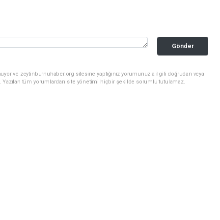
Gönder
uyor ve zeytinburnuhaber.org sitesine yaptığınız yorumunuzla ilgili doğrudan veya
. Yazılan tüm yorumlardan site yönetimi hiçbir şekilde sorumlu tutulamaz.