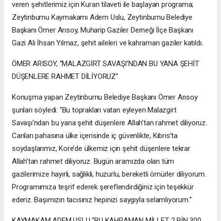
veren şehitlerimiz için Kuran tilaveti ile başlayan programa;
Zeytinburnu Kaymakamı Adem Uslu, Zeytinburnu Belediye
Başkanı Ömer Arısoy, Muharip Gaziler Derneği İlçe Başkanı
Gazi Ali İhsan Yılmaz, şehit aileleri ve kahraman gaziler katıldı.
ÖMER ARISOY, “MALAZGİRT SAVAŞI’NDAN BU YANA ŞEHİT
DÜŞENLERE RAHMET DİLİYORUZ”
Konuşma yapan Zeytinburnu Belediye Başkanı Ömer Arısoy
şunları söyledi: “Bu toprakları vatan eyleyen Malazgirt
Savaşı’ndan bu yana şehit düşenlere Allah’tan rahmet diliyoruz.
Canları pahasına ülke içerisinde iç güvenlikte, Kıbrıs’ta
soydaşlarımız, Kore’de ülkemiz için şehit düşenlere tekrar
Allah’tan rahmet diliyoruz. Bugün aramızda olan tüm
gazilerimize hayırlı, sağlıklı, huzurlu, bereketli ömürler diliyorum.
Programımıza teşrif ederek şereflendirdiğiniz için teşekkür
ederiz. Başımızın tacısınız hepinizi saygıyla selamlıyorum.”
KAYMAKAM ADEM USLU “BU KAHRAMAN MİLLET 2 BİN 300