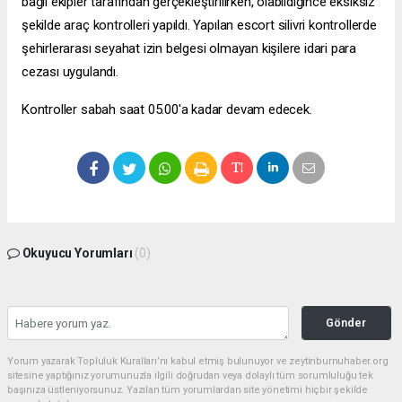
bağlı ekipler tarafından gerçekleştirilirken, olabildiğince eksiksiz
şekilde araç kontrolleri yapıldı. Yapılan
escort silivri
kontrollerde
şehirlerarası seyahat izin belgesi olmayan kişilere idari para
cezası uygulandı.
Kontroller sabah saat 05.00'a kadar devam edecek.
Okuyucu Yorumları
(0)
Gönder
Yorum yazarak Topluluk Kuralları’nı kabul etmiş bulunuyor ve zeytinburnuhaber.org
sitesine yaptığınız yorumunuzla ilgili doğrudan veya dolaylı tüm sorumluluğu tek
başınıza üstleniyorsunuz. Yazılan tüm yorumlardan site yönetimi hiçbir şekilde