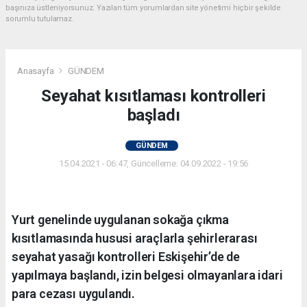
başınıza üstleniyorsunuz. Yazılan tüm yorumlardan site yönetimi hiçbir şekilde
sorumlu tutulamaz.
Anasayfa
GÜNDEM
Seyahat kısıtlaması kontrolleri
başladı
GÜNDEM
15.04.2021 - 06:47, Güncelleme: 04.09.2022 - 19:56
Yurt genelinde uygulanan sokağa çıkma
kısıtlamasında hususi araçlarla şehirlerarası
seyahat yasağı kontrolleri Eskişehir’de de
yapılmaya başlandı, izin belgesi olmayanlara idari
para cezası uygulandı.