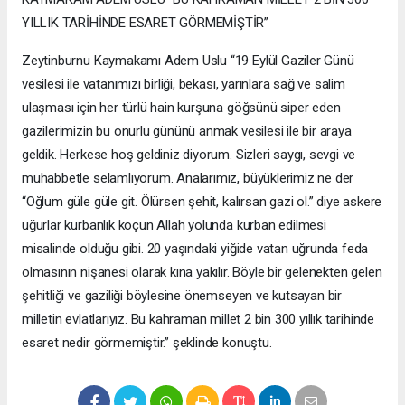
YILLIK TARİHİNDE ESARET GÖRMEMİŞTİR”
Zeytinburnu Kaymakamı Adem Uslu “19 Eylül Gaziler Günü
vesilesi ile vatanımızı birliği, bekası, yarınlara sağ ve salim
ulaşması için her türlü hain kurşuna göğsünü siper eden
gazilerimizin bu onurlu gününü anmak vesilesi ile bir araya
geldik. Herkese hoş geldiniz diyorum. Sizleri saygı, sevgi ve
muhabbetle selamlıyorum. Analarımız, büyüklerimiz ne der
“Oğlum güle güle git. Ölürsen şehit, kalırsan gazi ol.” diye askere
uğurlar kurbanlık koçun Allah yolunda kurban edilmesi
misalinde olduğu gibi. 20 yaşındaki yiğide vatan uğrunda feda
olmasının nişanesi olarak kına yakılır. Böyle bir gelenekten gelen
şehitliği ve gaziliği böylesine önemseyen ve kutsayan bir
milletin evlatlarıyız. Bu kahraman millet 2 bin 300 yıllık tarihinde
esaret nedir görmemiştir.” şeklinde konuştu.