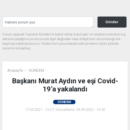
Gönder
Yorum yazarak Topluluk Kuralları’nı kabul etmiş bulunuyor ve zeytinburnuhaber.org
sitesine yaptığınız yorumunuzla ilgili doğrudan veya dolaylı tüm sorumluluğu tek
başınıza üstleniyorsunuz. Yazılan tüm yorumlardan site yönetimi hiçbir şekilde
sorumlu tutulamaz.
Anasayfa
GÜNDEM
Başkanı Murat Aydın ve eşi Covid-
19’a yakalandı
GÜNDEM
17.04.2021 - 15:27, Güncelleme: 04.09.2022 - 19:55