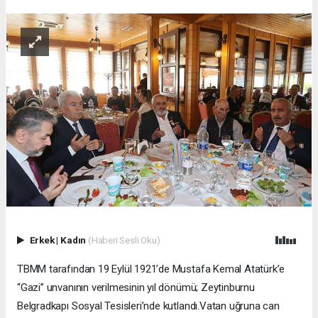
Erkek
|
Kadın
(Haberi Sesli Oku)
TBMM tarafından 19 Eylül 1921’de Mustafa Kemal Atatürk’e
“Gazi” unvanının verilmesinin yıl dönümü; Zeytinburnu
Belgradkapı Sosyal Tesisleri’nde kutlandı.Vatan uğruna can