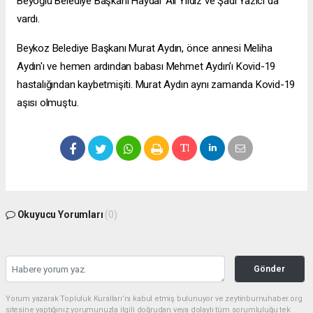
Beyoğlu Belediye Başkanı Haydar Ali Yıldız ve Şadi Yazıcı da
vardı.
Beykoz Belediye Başkanı Murat Aydın, önce annesi Meliha
Aydın'ı ve hemen ardından babası Mehmet Aydın'ı Kovid-19
hastalığından kaybetmişiti. Murat Aydın aynı zamanda Kovid-19
aşısı olmuştu.
Okuyucu Yorumları
(0)
Gönder
Yorum yazarak Topluluk Kuralları’nı kabul etmiş bulunuyor ve zeytinburnuhaber.org
sitesine yaptığınız yorumunuzla ilgili doğrudan veya dolaylı tüm sorumluluğu tek