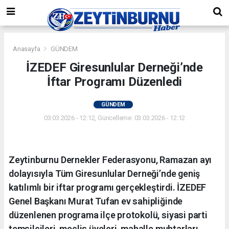
Anasayfa
GÜNDEM
İZEDEF Giresunlular Derneği’nde
İftar Programı Düzenledi
GÜNDEM
03.03.2026 - 12:12, Güncelleme: 03.03.2026 - 12:12
Zeytinburnu Dernekler Federasyonu, Ramazan ayı
dolayısıyla Tüm Giresunlular Derneği’nde geniş
katılımlı bir iftar programı gerçekleştirdi. İZEDEF
Genel Başkanı Murat Tufan ev sahipliğinde
düzenlenen programa ilçe protokolü, siyasi parti
temsilcileri, meclis üyeleri, mahalle muhtarları,