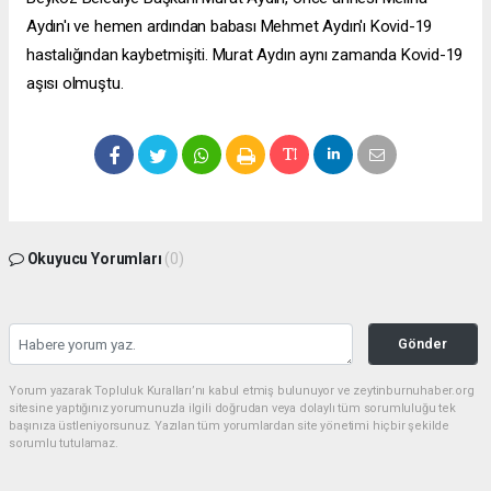
Aydın'ı ve hemen ardından babası Mehmet Aydın'ı Kovid-19
hastalığından kaybetmişiti. Murat Aydın aynı zamanda Kovid-19
aşısı olmuştu.
Okuyucu Yorumları
(0)
Gönder
Yorum yazarak Topluluk Kuralları’nı kabul etmiş bulunuyor ve zeytinburnuhaber.org
sitesine yaptığınız yorumunuzla ilgili doğrudan veya dolaylı tüm sorumluluğu tek
başınıza üstleniyorsunuz. Yazılan tüm yorumlardan site yönetimi hiçbir şekilde
sorumlu tutulamaz.