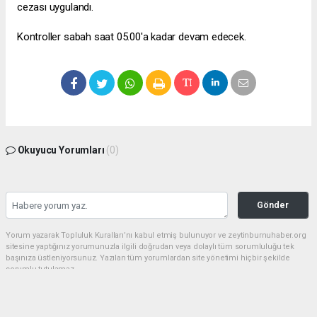
cezası uygulandı.
Kontroller sabah saat 05.00'a kadar devam edecek.
Okuyucu Yorumları
(0)
Gönder
Yorum yazarak Topluluk Kuralları’nı kabul etmiş bulunuyor ve zeytinburnuhaber.org
sitesine yaptığınız yorumunuzla ilgili doğrudan veya dolaylı tüm sorumluluğu tek
başınıza üstleniyorsunuz. Yazılan tüm yorumlardan site yönetimi hiçbir şekilde
sorumlu tutulamaz.