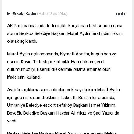
Erkek
|
Kadın
(Haberi Sesli Oku)
AK Parti camiasında tedirginlikle karşılanan test sonucu daha
sonra Beykoz Belediye Başkanı Murat Aydın tarafından resmi
olarak açıklandı.
Murat Aydın açıklamasında, Kıymetli dostlar, bugün ben ve
eşimin Kovid-19 testi pozitif çıktı. Hamdolsun genel
durumumuz iyi. Esenlik dileklerimle Allah’a emanet olun”
ifadelerini kullandı.
Aydın’ın açıklamasının ardından çok sayıda isim Murat Aydın
için geçmiş olsun dileklerini ifade etti. Bu isimler arasında,
Ümraniye Belediye
escort sefaköy
Başkanı İsmet Yıldırım,
Beyoğlu Belediye Başkanı Haydar Ali Yıldız ve Şadi Yazıcı da
vardı.
Beykoz Belediye Başkanı Murat Aydın, önce annesi Meliha