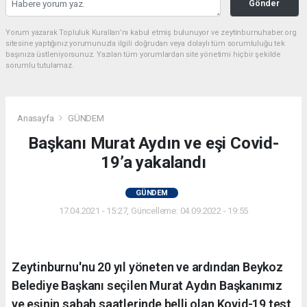
Gönder
Yorum yazarak Topluluk Kuralları’nı kabul etmiş bulunuyor ve zeytinburnuhaber.org
sitesine yaptığınız yorumunuzla ilgili doğrudan veya dolaylı tüm sorumluluğu tek
başınıza üstleniyorsunuz. Yazılan tüm yorumlardan site yönetimi hiçbir şekilde
sorumlu tutulamaz.
Anasayfa
GÜNDEM
Başkanı Murat Aydın ve eşi Covid-
19’a yakalandı
GÜNDEM
17.04.2021 - 15:27, Güncelleme: 04.09.2022 - 19:55
Zeytinburnu'nu 20 yıl yöneten ve ardından Beykoz
Belediye Başkanı seçilen Murat Aydın Başkanımız
ve eşinin sabah saatlerinde belli olan Kovid-19 test