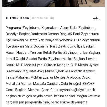
Erkek
|
Kadın
(Haberi Sesli Oku)
Programa; Zeytinburnu Kaymakamı Adem Uslu, Zeytinburnu
Belediye Başkan Yardımcısı Osman Dinç, AK Parti Zeytinburnu
İlçe Başkanı Mustafa Yalçınkaya ve yönetimi, CHP Zeytinburnu
İlçe Başkanı Metin Doğan, İYİ Parti Zeytinburnu İlçe Başkanı
Hasan Hoşben, Yeniden Refah Partisi Zeytinburnu İlçe Başkanı
İsmail Çelebi, Saadet Partisi Zeytinburnu İlçe Başkanı Levent
Çotuk, MHP Meclis Üyesi Gültekin Keleş ile CHP Meclis Üyeleri
Süleyman Dağ, Rıfat Avcı, Mürsel Çırak ve Fahrettin Karakılıç,
Telsiz Mahallesi Muhtarı Edanur Menteş Arıkboğa, Çırpıcı
Mahallesi Muhtarı Mustafa Çalışkan, Celal Ertuğrul, ZEYDEF
Genel Başkanı Mehmet Çakır, federasyona bağlı üye dernek
başkanları ve çok sayıda davetli katılım sağladı. Yoğun katılımla
gerçekleşen programda birlik, beraberlik ve dayanışma