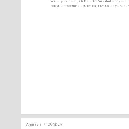
Yorum yazarak Topluluk Kuralları’nı kabul etmiş bulun
dolaylı tüm sorumluluğu tek başınıza üstleniyorsunuz
Anasayfa
GÜNDEM