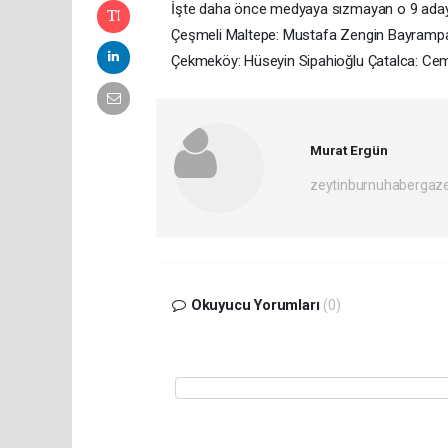
İşte daha önce medyaya sızmayan o 9 aday;
Çeşmeli Maltepe: Mustafa Zengin Bayrampaş
Çekmeköy: Hüseyin Sipahioğlu Çatalca: 
Murat Ergün
zeytinburnuhabergaz
Okuyucu Yorumları
(0)