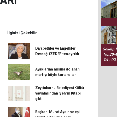
LARI
İlginizi Çekebilir
Diyabetliler ve Engelliler
Derneği İZEDEF’ten ayrıldı
Ayaklarına misina dolanan
martıyı böyle kurtardılar
Zeytinburnu Belediyesi Kültür
yayınlarından 'Şehrin Kitabı'
çıktı
Başkanı Murat Aydın ve eşi