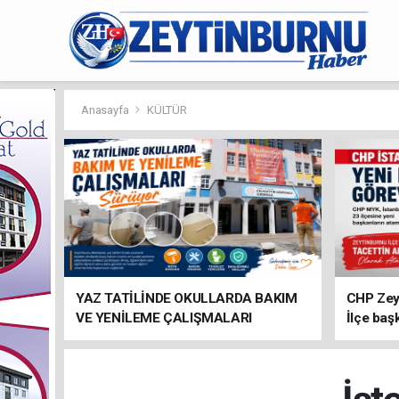
Anasayfa
KÜLTÜR
YAZ TATİLİNDE OKULLARDA BAKIM
CHP Zey
VE YENİLEME ÇALIŞMALARI
İlçe baş
SÜRÜYOR
atandı