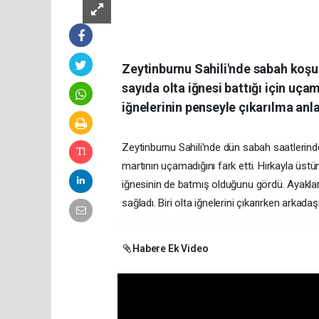
Zeytinburnu Sahili'nde sabah koşus
sayıda olta iğnesi battığı için uça
iğnelerinin penseyle çıkarılma anl
Zeytinburnu Sahili'nde dün sabah saatlerinde k
martının uçamadığını fark etti. Hırkayla üstü
iğnesinin de batmış olduğunu gördü. Ayakların
sağladı. Biri olta iğnelerini çıkarırken arka
Habere Ek Video