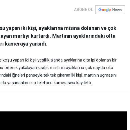
ABONE OL
u yapan iki kişi, ayaklarına misina dolanan ve çok
mayan martıyı kurtardı. Martının ayaklarındaki olta
arı kameraya yansıdı.
oşu yapan iki kişi, yeşillik alanda ayaklarına olta ipi dolanan bir
nü örterek yakalayan kişiler, martının ayaklarına çok sayıda olta
daki iğneleri penseyle tek tek çıkaran iki kişi, martının uçmasını
daşı da yaşananları cep telefonu kamerasına kaydetti.