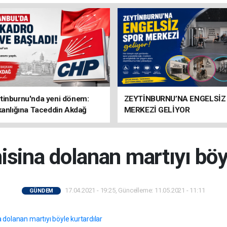
tinburnu'nda yeni dönem:
ZEYTİNBURNU’NA ENGELSİZ
kanlığına Taceddin Akdağ
MERKEZİ GELİYOR
isina dolanan martıyı böyl
17.04.2021 - 19:25, Güncelleme: 11.05.2021 - 11:11
GÜNDEM