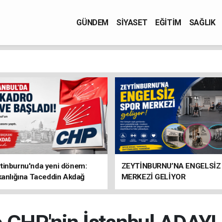
GÜNDEM
SİYASET
EĞİTİM
SAĞLIK
tinburnu'nda yeni dönem:
ZEYTİNBURNU’NA ENGELSİZ
kanlığına Taceddin Akdağ
MERKEZİ GELİYOR