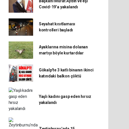
Başkanı Murat Aydın ve eşi
Covid-19’a yakalandı
Seyahat kısıtlaması
kontrolleri başladı
Ayaklarına misina dolanan
martıyı böyle kurtardılar
Gökalp'te 3 katlı binanın ikinci
katındaki balkon çöktü
Yaşlı kadını gasp eden hırsız
yakalandı
Zeytinburnu’nda 15