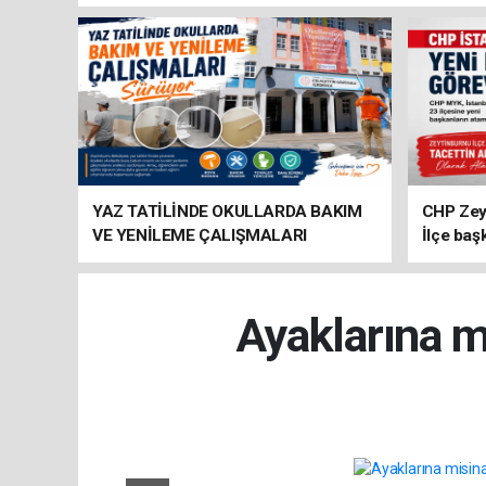
YAZ TATİLİNDE OKULLARDA BAKIM
CHP Zey
VE YENİLEME ÇALIŞMALARI
İlçe baş
SÜRÜYOR
atandı
Ayaklarına m