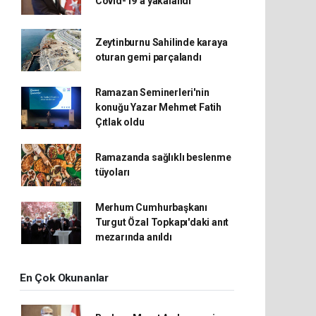
Covid-19’a yakalandı
Zeytinburnu Sahilinde karaya
oturan gemi parçalandı
Ramazan Seminerleri'nin
konuğu Yazar Mehmet Fatih
Çıtlak oldu
Ramazanda sağlıklı beslenme
tüyoları
Merhum Cumhurbaşkanı
Turgut Özal Topkapı'daki anıt
mezarında anıldı
En Çok Okunanlar