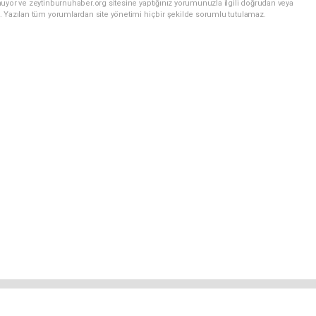
uyor ve zeytinburnuhaber.org sitesine yaptığınız yorumunuzla ilgili doğrudan veya
. Yazılan tüm yorumlardan site yönetimi hiçbir şekilde sorumlu tutulamaz.