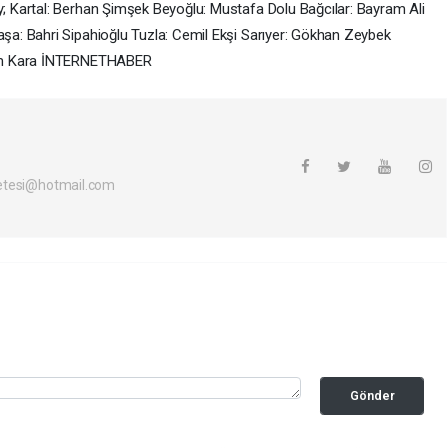
 Kartal: Berhan Şimşek Beyoğlu: Mustafa Dolu Bağcılar: Bayram Ali
a: Bahri Sipahioğlu Tuzla: Cemil Ekşi Sarıyer: Gökhan Zeybek
Cem Kara İNTERNETHABER
etesi@hotmail.com
Gönder