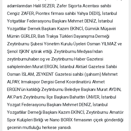
adamlarından Halil SEZER, Zafer Sigorta Acentası sahibi
Cengiz ZAFER, Piontex firması sahibi Yahya DEDİŞ, İstanbul
Yotgatlılar Federasyonu Başkanı Mehmet DENİZ, İstanbul
Yozgatlılar Dernek Başkanı Kazım EKİNCİ, Gümrük Müşaviri
Mümin GÜRLER, Batı Trakya Türkleri Dayanışma Derneği
Zeytinburnu Şubesi Yönetim Kurulu Üyeleri Osman YILMAZ ve
Şenol IŞKIN’ iştirak ettiği. Zeytinburnu Medyası’ndan
zeytinburnuhaber.og ve Zeytinburnu Haber Gazetesi
sahiplerinden Murat ERGÜN, İstanbul Aktüel Gazetesi Sahibi
Osman İSLAM, ZEYKENT Gazetesi sahibi (şahsım) Mehmet
ALPAY, Irmakspor Dergisi Genel Koordinatörü Ahmet
ERGÜN’ün katıldığı Zeytinburnu Belediye Başkanı Murat AYDIN,
AK Parti Zeytinburnu İlçe Başkanı Bahattin ÜNVER, İstanbul
Yozgat Federasyonu Başkanı Mehmet DENİZ, İstanbul
Yozgatlılar Derneği Başkanı Kazım EKİNCİ, Zeytinburnu Amatör
Spor Kulüpleri Birliği ve Nano BORİX firmasının çiçek gönderdiği
gecenin mutluluğu herkese yansıdı.