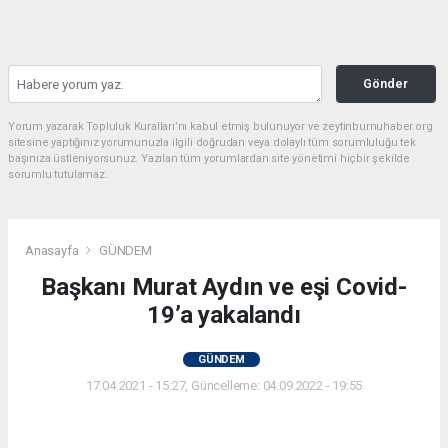
Gönder
Yorum yazarak Topluluk Kuralları’nı kabul etmiş bulunuyor ve zeytinburnuhaber.org
sitesine yaptığınız yorumunuzla ilgili doğrudan veya dolaylı tüm sorumluluğu tek
başınıza üstleniyorsunuz. Yazılan tüm yorumlardan site yönetimi hiçbir şekilde
sorumlu tutulamaz.
Anasayfa
GÜNDEM
Başkanı Murat Aydın ve eşi Covid-
19’a yakalandı
GÜNDEM
17.04.2021 - 15:27, Güncelleme: 04.09.2022 - 19:55