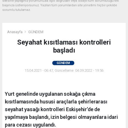
sitesine yaptığınız yorumunuzla ilgili doğrudan veya dolaylı tüm sorumluluğu tek
başınıza üstleniyorsunuz. Yazılan tüm yorumlardan site yönetimi hiçbir şekilde
sorumlu tutulamaz.
Anasayfa
GÜNDEM
Seyahat kısıtlaması kontrolleri
başladı
GÜNDEM
15.04.2021 - 06:47, Güncelleme: 04.09.2022 - 19:56
Yurt genelinde uygulanan sokağa çıkma
kısıtlamasında hususi araçlarla şehirlerarası
seyahat yasağı kontrolleri Eskişehir’de de
yapılmaya başlandı, izin belgesi olmayanlara idari
para cezası uygulandı.