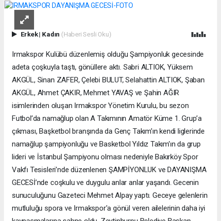
Erkek
|
Kadın
(Haberi Sesli Oku)
Irmakspor Kulübü düzenlemiş olduğu Şampiyonluk gecesinde
adeta çoşkuyla taştı, gönüllere aktı. Sabri ALTIOK, Yüksem
AKGÜL, Sinan ZAFER, Çelebi BULUT, Selahattin ALTIOK, Şaban
AKGÜL, Ahmet ÇAKIR, Mehmet YAVAŞ ve Şahin AĞIR
isimlerinden oluşan Irmakspor Yönetim Kurulu, bu sezon
Futbol’da namağlup olan A Takımının Amatör Küme 1. Grup’a
çıkması, Başketbol branşında da Genç Takım’ın kendi liglerinde
namağlup şampiyonluğu ve Basketbol Yıldız Takım’ın da grup
lideri ve İstanbul Şampiyonu olması nedeniyle Bakırköy Spor
Vakfı Tesisleri’nde düzenlenen ŞAMPİYONLUK ve DAYANIŞMA
GECESİ’nde coşkulu ve duygulu anlar anlar yaşandı. Gecenin
sunuculuğunu Gazeteci Mehmet Alpay yaptı. Geceye gelenlerin
mutluluğu spora ve Irmakspor'a gönül veren ailelerinin daha iyi
kaynaşmalarına sahne oldu. Zeytinburnu Belediye Başkan