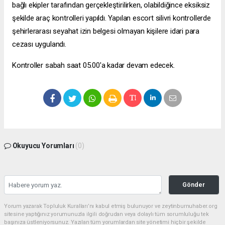
bağlı ekipler tarafından gerçekleştirilirken, olabildiğince eksiksiz
şekilde araç kontrolleri yapıldı. Yapılan
escort silivri
kontrollerde
şehirlerarası seyahat izin belgesi olmayan kişilere idari para
cezası uygulandı.
Kontroller sabah saat 05.00'a kadar devam edecek.
Okuyucu Yorumları
(0)
Gönder
Yorum yazarak Topluluk Kuralları’nı kabul etmiş bulunuyor ve zeytinburnuhaber.org
sitesine yaptığınız yorumunuzla ilgili doğrudan veya dolaylı tüm sorumluluğu tek
başınıza üstleniyorsunuz. Yazılan tüm yorumlardan site yönetimi hiçbir şekilde