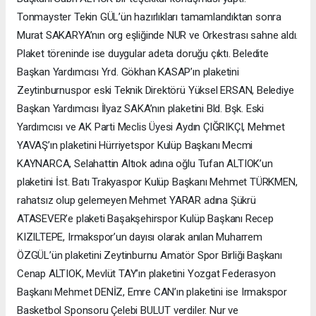
Tonmayster Tekin GÜL’ün hazırlıkları tamamlandıktan sonra
Murat SAKARYA’nın org eşliğinde NUR ve Orkestrası sahne aldı.
Plaket töreninde ise duygular adeta doruğu çıktı. Beledite
Başkan Yardımcısı Yrd. Gökhan KASAP’ın plaketini
Zeytinburnuspor eski Teknik Direktörü Yüksel ERSAN, Belediye
Başkan Yardımcısı İlyaz SAKA’nın plaketini Bld. Bşk. Eski
Yardımcısı ve AK Parti Meclis Üyesi Aydın ÇIĞRIKÇI, Mehmet
YAVAŞ’ın plaketini Hürriyetspor Kulüp Başkanı Mecmi
KAYNARCA, Selahattin Altıok adına oğlu Tufan ALTIOK’un
plaketini İst. Batı Trakyaspor Kulüp Başkanı Mehmet TÜRKMEN,
rahatsız olup gelemeyen Mehmet YARAR adına Şükrü
ATASEVER’e plaketi Başakşehirspor Kulüp Başkanı Recep
KIZILTEPE, Irmakspor’un dayısı olarak anılan Muharrem
ÖZGÜL’ün plaketini Zeytinburnu Amatör Spor Birliği Başkanı
Cenap ALTIOK, Mevlüt TAY’ın plaketini Yozgat Federasyon
Başkanı Mehmet DENİZ, Emre CAN’ın plaketini ise Irmakspor
Basketbol Sponsoru Çelebi BULUT verdiler. Nur ve