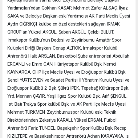
Yardımcıları’ndan Gökhan KASAP, Mehmet Zafer ALSAÇ, İlyaz
SAKA ve Belediye Başkan eski Yardımcısı AK Parti Meclis Üyesi
Aydın ÇIĞRIKÇI, kulübe en özel destekleri sağlayan IRMAK
GROUP’an Yüksel AKGÜL, Şaban AKGÜL, Çelebi BULUT,
Irmakspor Kulübü’nün Dedesi ve Zeytinburnu Amatör Spor
Kulüpleri Birliği Başkanı Cenap ALTIOK, Irmakspor Kulübü
Antrenörü Halit ARSLAN, Basketbol Şube antrenörleri Abdullah
ERCANLI ve Emre CAN, Hürriyetspor Kulübü Bşk. Nemci
KAYNARCA, CHP İlçe Meclis Üyesi ve Eroğluspor Kulübü Bşk.
Şenol YURTSEVEN ve Saadet Partisi İl Yönetim Kurulu Üyesi ve
Eroğluspor Kulübü 2. Bşk. Şükrü İPEK, Tepebağ Kültürspor Bşk.
Yrd. Mennan ÇAYIR, Yeşil Ilgaz Spor Kulübü Bşk. Arif ŞENGÜL,
İst. Batı Trakya Spor kulübü Bşk. ve AK Parti İlçe Meclis Üyesi
Mehmet TÜRKMEN, Zeytinburnuspor Kulübü eski Teknik
Direktörlerinden Zekeriya KARALI, Yüksel ERSAN, Futbol
Antrenörü Fariz TUNCEL, Başakşehir Spor Kulübü Bşk. Recep
KIZILTEPE ve Başakşehirspor Antrenörü Adnan KARAYAKA, İş