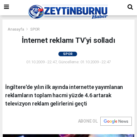
Anasayfa
SPOR
İnternet reklamı TV'yi solladı
SPOR
01.10.2009 - 22:47, Güncelleme: 01.10.2009 - 22:47
İngiltere'de yılın ilk ayında internette yayımlanan
reklamların toplam hacmi yüzde 4.6 artarak
televizyon reklam gelirlerini geçti
ABONE OL