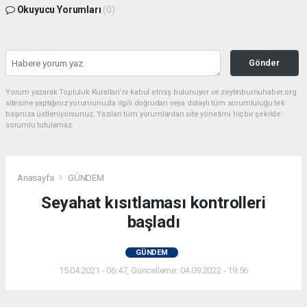
Okuyucu Yorumları
(0)
Gönder
Yorum yazarak Topluluk Kuralları’nı kabul etmiş bulunuyor ve zeytinburnuhaber.org
sitesine yaptığınız yorumunuzla ilgili doğrudan veya dolaylı tüm sorumluluğu tek
başınıza üstleniyorsunuz. Yazılan tüm yorumlardan site yönetimi hiçbir şekilde
sorumlu tutulamaz.
Anasayfa
GÜNDEM
Seyahat kısıtlaması kontrolleri
başladı
GÜNDEM
15.04.2021 - 06:47, Güncelleme: 04.09.2022 - 19:56