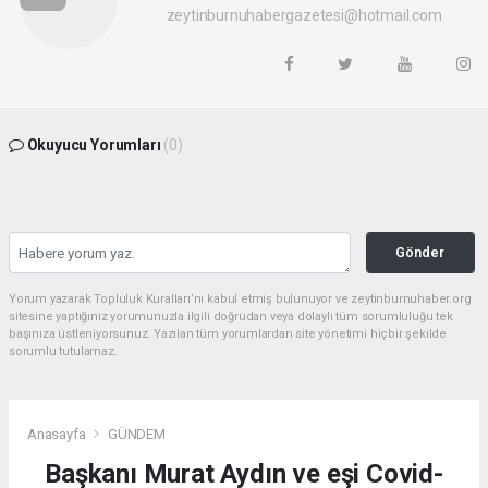
zeytinburnuhabergazetesi@hotmail.com
Okuyucu Yorumları
(0)
Gönder
Yorum yazarak Topluluk Kuralları’nı kabul etmiş bulunuyor ve zeytinburnuhaber.org
sitesine yaptığınız yorumunuzla ilgili doğrudan veya dolaylı tüm sorumluluğu tek
başınıza üstleniyorsunuz. Yazılan tüm yorumlardan site yönetimi hiçbir şekilde
sorumlu tutulamaz.
Anasayfa
GÜNDEM
Başkanı Murat Aydın ve eşi Covid-