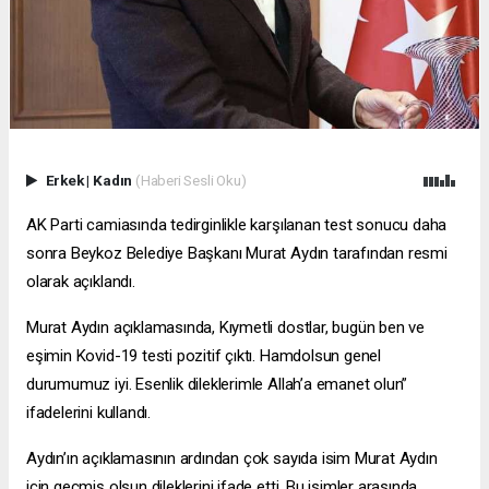
Erkek
|
Kadın
(Haberi Sesli Oku)
AK Parti camiasında tedirginlikle karşılanan test sonucu daha
sonra Beykoz Belediye Başkanı Murat Aydın tarafından resmi
olarak açıklandı.
Murat Aydın açıklamasında, Kıymetli dostlar, bugün ben ve
eşimin Kovid-19 testi pozitif çıktı. Hamdolsun genel
durumumuz iyi. Esenlik dileklerimle Allah’a emanet olun”
ifadelerini kullandı.
Aydın’ın açıklamasının ardından çok sayıda isim Murat Aydın
için geçmiş olsun dileklerini ifade etti. Bu isimler arasında,