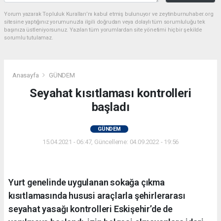
Yorum yazarak Topluluk Kuralları’nı kabul etmiş bulunuyor ve zeytinburnuhaber.org
sitesine yaptığınız yorumunuzla ilgili doğrudan veya dolaylı tüm sorumluluğu tek
başınıza üstleniyorsunuz. Yazılan tüm yorumlardan site yönetimi hiçbir şekilde
sorumlu tutulamaz.
Anasayfa
GÜNDEM
Seyahat kısıtlaması kontrolleri
başladı
GÜNDEM
15.04.2021 - 06:47, Güncelleme: 04.09.2022 - 19:56
Yurt genelinde uygulanan sokağa çıkma
kısıtlamasında hususi araçlarla şehirlerarası
seyahat yasağı kontrolleri Eskişehir’de de