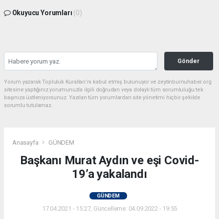
Okuyucu Yorumları
(0)
Gönder
Yorum yazarak Topluluk Kuralları’nı kabul etmiş bulunuyor ve zeytinburnuhaber.org
sitesine yaptığınız yorumunuzla ilgili doğrudan veya dolaylı tüm sorumluluğu tek
başınıza üstleniyorsunuz. Yazılan tüm yorumlardan site yönetimi hiçbir şekilde
sorumlu tutulamaz.
Anasayfa
GÜNDEM
Başkanı Murat Aydın ve eşi Covid-
19’a yakalandı
GÜNDEM
17.04.2021 - 15:27, Güncelleme: 04.09.2022 - 19:55