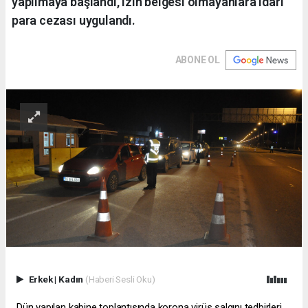
yapılmaya başlandı, izin belgesi olmayanlara idari
para cezası uygulandı.
ABONE OL
Erkek
|
Kadın
(Haberi Sesli Oku)
Dün yapılan kabine toplantısında korona virüs salgını tedbirleri