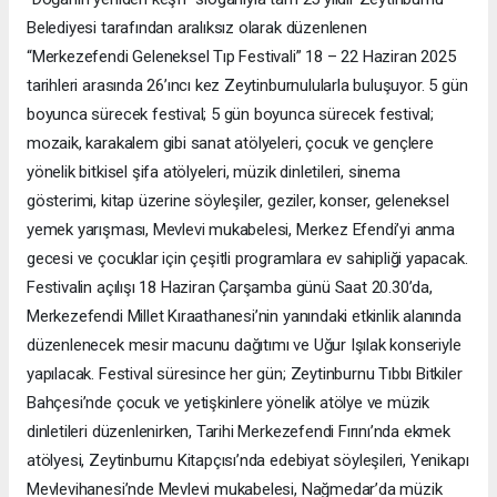
Belediyesi tarafından aralıksız olarak düzenlenen
“Merkezefendi Geleneksel Tıp Festivali” 18 – 22 Haziran 2025
tarihleri arasında 26’ıncı kez Zeytinburnulularla buluşuyor. 5 gün
boyunca sürecek festival; 5 gün boyunca sürecek festival;
mozaik, karakalem gibi sanat atölyeleri, çocuk ve gençlere
yönelik bitkisel şifa atölyeleri, müzik dinletileri, sinema
gösterimi, kitap üzerine söyleşiler, geziler, konser, geleneksel
yemek yarışması, Mevlevi mukabelesi, Merkez Efendi’yi anma
gecesi ve çocuklar için çeşitli programlara ev sahipliği yapacak.
Festivalin açılışı 18 Haziran Çarşamba günü Saat 20.30’da,
Merkezefendi Millet Kıraathanesi’nin yanındaki etkinlik alanında
düzenlenecek mesir macunu dağıtımı ve Uğur Işılak konseriyle
yapılacak. Festival süresince her gün; Zeytinburnu Tıbbı Bitkiler
Bahçesi’nde çocuk ve yetişkinlere yönelik atölye ve müzik
dinletileri düzenlenirken, Tarihi Merkezefendi Fırını’nda ekmek
atölyesi, Zeytinburnu Kitapçısı’nda edebiyat söyleşileri, Yenikapı
Mevlevihanesi’nde Mevlevi mukabelesi, Nağmedar’da müzik