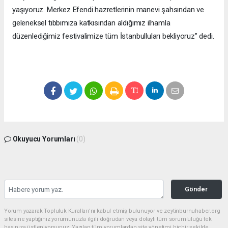
yaşıyoruz. Merkez Efendi hazretlerinin manevi şahsından ve
geleneksel tıbbımıza katkısından aldığımız ilhamla
düzenlediğimiz festivalimize tüm İstanbulluları bekliyoruz” dedi.
Okuyucu Yorumları
(0)
Gönder
Yorum yazarak Topluluk Kuralları’nı kabul etmiş bulunuyor ve zeytinburnuhaber.org
sitesine yaptığınız yorumunuzla ilgili doğrudan veya dolaylı tüm sorumluluğu tek
başınıza üstleniyorsunuz. Yazılan tüm yorumlardan site yönetimi hiçbir şekilde