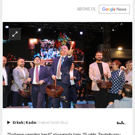
ABONE OL
Erkek
|
Kadın
(Haberi Sesli Oku)
“Doğanın yeniden keşfi” sloganıyla tam 25 yıldır Zeytinburnu