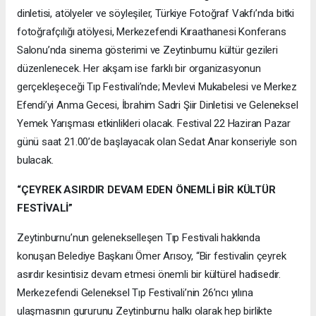
dinletisi, atölyeler ve söyleşiler, Türkiye Fotoğraf Vakfı’nda bitki
fotoğrafçılığı atölyesi, Merkezefendi Kıraathanesi Konferans
Salonu’nda sinema gösterimi ve Zeytinburnu kültür gezileri
düzenlenecek. Her akşam ise farklı bir organizasyonun
gerçekleşeceği Tıp Festivali’nde; Mevlevi Mukabelesi ve Merkez
Efendi’yi Anma Gecesi, İbrahim Sadri Şiir Dinletisi ve Geleneksel
Yemek Yarışması etkinlikleri olacak. Festival 22 Haziran Pazar
günü saat 21.00’de başlayacak olan Sedat Anar konseriyle son
bulacak.
“ÇEYREK ASIRDIR DEVAM EDEN ÖNEMLİ BİR KÜLTÜR
FESTİVALİ”
Zeytinburnu’nun gelenekselleşen Tıp Festivali hakkında
konuşan Belediye Başkanı Ömer Arısoy, “Bir festivalin çeyrek
asırdır kesintisiz devam etmesi önemli bir kültürel hadisedir.
Merkezefendi Geleneksel Tıp Festivali’nin 26’ncı yılına
ulaşmasının gururunu Zeytinburnu halkı olarak hep birlikte