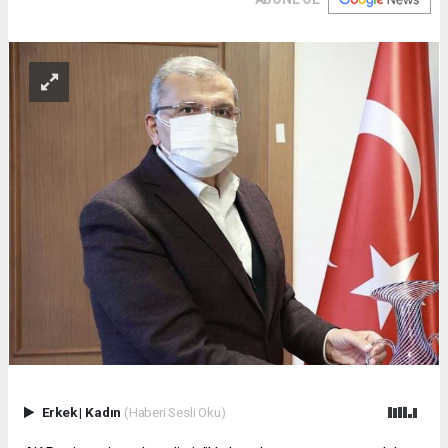
Erkek
|
Kadın
(Haberi Sesli Oku)