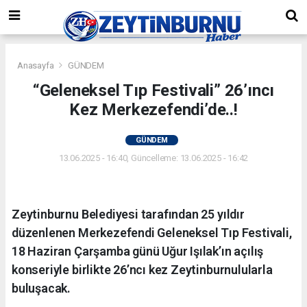
Anasayfa
GÜNDEM
“Geleneksel Tıp Festivali” 26’ıncı
Kez Merkezefendi’de..!
GÜNDEM
13.06.2025 - 16:40, Güncelleme: 13.06.2025 - 16:42
Zeytinburnu Belediyesi tarafından 25 yıldır
düzenlenen Merkezefendi Geleneksel Tıp Festivali,
18 Haziran Çarşamba günü Uğur Işılak’ın açılış
konseriyle birlikte 26’ncı kez Zeytinburnulularla
buluşacak.