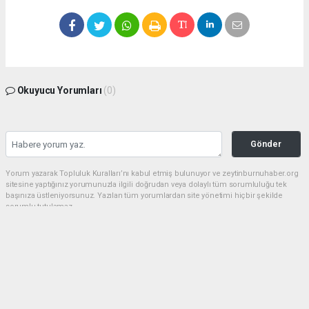
Okuyucu Yorumları
(0)
Gönder
Yorum yazarak Topluluk Kuralları’nı kabul etmiş bulunuyor ve zeytinburnuhaber.org
sitesine yaptığınız yorumunuzla ilgili doğrudan veya dolaylı tüm sorumluluğu tek
başınıza üstleniyorsunuz. Yazılan tüm yorumlardan site yönetimi hiçbir şekilde
sorumlu tutulamaz.
haber paketi
haber scripti
haber yazılımı
Tüm hakları saklı tutulmaktadır.Copyright 2026©