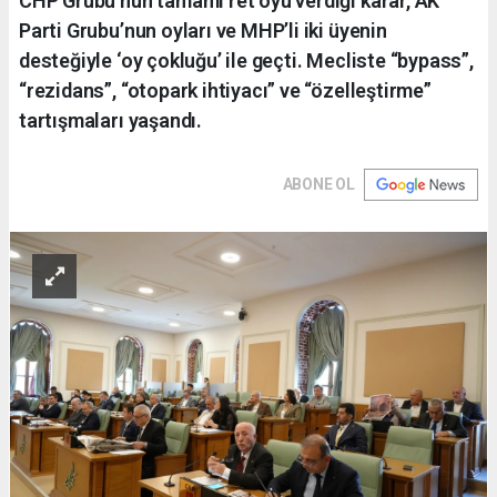
CHP Grubu’nun tamamı ret oyu verdiği karar, AK
Parti Grubu’nun oyları ve MHP’li iki üyenin
desteğiyle ‘oy çokluğu’ ile geçti. Mecliste “bypass”,
“rezidans”, “otopark ihtiyacı” ve “özelleştirme”
tartışmaları yaşandı.
ABONE OL