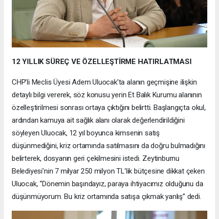
12 YILLIK SÜREÇ VE ÖZELLEŞTİRME HATIRLATMASI
CHP’li Meclis Üyesi Adem Uluocak’ta alanın geçmişine ilişkin
detaylı bilgi vererek, söz konusu yerin Et Balık Kurumu alanının
özelleştirilmesi sonrası ortaya çıktığını belirtti. Başlangıçta okul,
ardından kamuya ait sağlık alanı olarak değerlendirildiğini
söyleyen Uluocak, 12 yıl boyunca kimsenin satış
düşünmediğini, kriz ortamında satılmasını da doğru bulmadığını
belirterek, dosyanın geri çekilmesini istedi. Zeytinburnu
Belediyesi’nin 7 milyar 250 milyon TL’lik bütçesine dikkat çeken
Uluocak, “Dönemin başındayız, paraya ihtiyacımız olduğunu da
düşünmüyorum. Bu kriz ortamında satışa çıkmak yanlış” dedi.