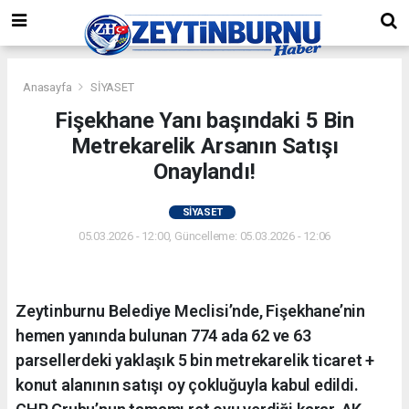
Anasayfa
SİYASET
Fişekhane Yanı başındaki 5 Bin
Metrekarelik Arsanın Satışı
Onaylandı!
SİYASET
05.03.2026 - 12:00, Güncelleme: 05.03.2026 - 12:06
Zeytinburnu Belediye Meclisi’nde, Fişekhane’nin
hemen yanında bulunan 774 ada 62 ve 63
parsellerdeki yaklaşık 5 bin metrekarelik ticaret +
konut alanının satışı oy çokluğuyla kabul edildi.