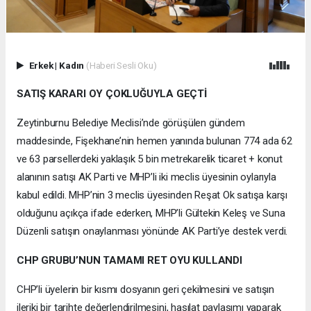
Erkek
|
Kadın
(Haberi Sesli Oku)
SATIŞ KARARI OY ÇOKLUĞUYLA GEÇTİ
Zeytinburnu Belediye Meclisi’nde görüşülen gündem
maddesinde, Fişekhane’nin hemen yanında bulunan 774 ada 62
ve 63 parsellerdeki yaklaşık 5 bin metrekarelik ticaret + konut
alanının satışı AK Parti ve MHP’li iki meclis üyesinin oylarıyla
kabul edildi. MHP’nin 3 meclis üyesinden Reşat Ok satışa karşı
olduğunu açıkça ifade ederken, MHP’li Gültekin Keleş ve Suna
Düzenli satışın onaylanması yönünde AK Parti’ye destek verdi.
CHP GRUBU’NUN TAMAMI RET OYU KULLANDI
CHP’li üyelerin bir kısmı dosyanın geri çekilmesini ve satışın
ileriki bir tarihte değerlendirilmesini, hasılat paylaşımı yaparak