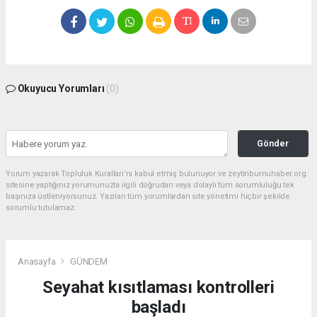
Okuyucu Yorumları
(0)
Gönder
Yorum yazarak Topluluk Kuralları’nı kabul etmiş bulunuyor ve zeytinburnuhaber.org
sitesine yaptığınız yorumunuzla ilgili doğrudan veya dolaylı tüm sorumluluğu tek
başınıza üstleniyorsunuz. Yazılan tüm yorumlardan site yönetimi hiçbir şekilde
sorumlu tutulamaz.
Anasayfa
GÜNDEM
Seyahat kısıtlaması kontrolleri
başladı