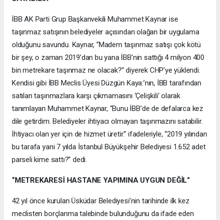
İBB AK Parti Grup Başkanvekili Muhammet Kaynar ise
taşınmaz satışının belediyeler açısından olağan bir uygulama
olduğunu savundu. Kaynar, “Madem taşınmaz satışı çok kötü
bir şey, o zaman 2019’dan bu yana İBB’nin sattığı 4 milyon 400
bin metrekare taşınmaz ne olacak?” diyerek CHP’ye yüklendi.
Kendisi gibi İBB Meclis Üyesi Düzgün Kaya:’nın, İBB tarafından
satılan taşınmazlara karşı çıkmamasını ‘Çelişkili’ olarak
tanımlayan Muhammet Kaynar, “Bunu İBB’de de defalarca kez
dile getirdim. Belediyeler ihtiyacı olmayan taşınmazını satabilir.
İhtiyacı olan yer için de hizmet üretir.” ifadeleriyle, “2019 yılından
bu tarafa yani 7 yılda İstanbul Büyükşehir Belediyesi 1.652 adet
parseli kime sattı?” dedi.
“METREKARESİ HASTANE YAPIMINA UYGUN DEĞİL”
42 yıl önce kurulan Üsküdar Belediyesi’nin tarihinde ilk kez
meclisten borçlanma talebinde bulunduğunu da ifade eden