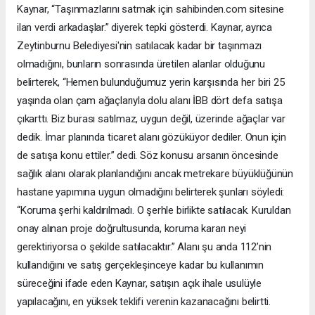
Kaynar, “Taşınmazlarını satmak için sahibinden.com sitesine
ilan verdi arkadaşlar.” diyerek tepki gösterdi. Kaynar, ayrıca
Zeytinburnu Belediyesi'nin satılacak kadar bir taşınmazı
olmadığını, bunların sonrasında üretilen alanlar olduğunu
belirterek, “Hemen bulunduğumuz yerin karşısında her biri 25
yaşında olan çam ağaçlarıyla dolu alanı İBB dört defa satışa
çıkarttı. Biz burası satılmaz, uygun değil, üzerinde ağaçlar var
dedik. İmar planında ticaret alanı gözüküyor dediler. Onun için
de satışa konu ettiler.” dedi. Söz konusu arsanın öncesinde
sağlık alanı olarak planlandığını ancak metrekare büyüklüğünün
hastane yapımına uygun olmadığını belirterek şunları söyledi:
“Koruma şerhi kaldırılmadı. O şerhle birlikte satılacak. Kuruldan
onay alınan proje doğrultusunda, koruma kararı neyi
gerektiriyorsa o şekilde satılacaktır.” Alanı şu anda 112’nin
kullandığını ve satış gerçekleşinceye kadar bu kullanımın
süreceğini ifade eden Kaynar, satışın açık ihale usulüyle
yapılacağını, en yüksek teklifi verenin kazanacağını belirtti.