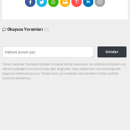
Okuyucu Yorumları
(0)
Gönder
Yorum yazarak Topluluk Kuralları’nı kabul etmiş bulunuyor ve zeytinburnuhaber.org
sitesine yaptığınız yorumunuzla ilgili doğrudan veya dolaylı tüm sorumluluğu tek
başınıza üstleniyorsunuz. Yazılan tüm yorumlardan site yönetimi hiçbir şekilde
sorumlu tutulamaz.
haber paketi
haber scripti
haber yazılımı
Tüm hakları saklı tutulmaktadır.Copyright 2026©
Haber Yazılımı:
Web Aksiyon ®