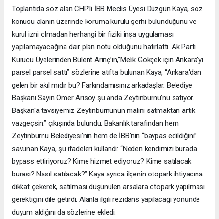
Toplantıda söz alan CHP’li İBB Meclis Üyesi Düzgün Kaya, söz
konusu alanın üzerinde koruma kurulu şerhi bulunduğunu ve
kurul izni olmadan herhangi bir fiziki inşa uygulaması
yapılamayacağına dair plan notu olduğunu hatırlattı. Ak Parti
Kurucu Üyelerinden Bülent Arınç’ın,”Melik Gökçek için Ankara'yı
parsel parsel sattı” sözlerine atıfta bulunan Kaya, “Ankara'dan
gelen bir akıl mıdır bu? Farkındamısınız arkadaşlar, Belediye
Başkanı Sayın Ömer Arısoy şu anda Zeytinburnu’nu satıyor.
Başkan'a tavsiyemiz Zeytinburnunun malını satmaktan artık
vazgeçsin.” çıkışında bulundu. Bakanlık tarafından hem
Zeytinburnu Belediyesi’nin hem de İBB’nin “baypas edildiğini”
savunan Kaya, şu ifadeleri kullandı: “Neden kendimizi burada
bypass ettiriyoruz? Kime hizmet ediyoruz? Kime satılacak
burası? Nasıl satılacak?” Kaya ayrıca ilçenin otopark ihtiyacına
dikkat çekerek, satılması düşünülen arsalara otopark yapılması
gerektiğini dile getirdi. Alanla ilgili rezidans yapılacağı yönünde
duyum aldığını da sözlerine ekledi.