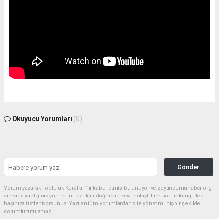
Okuyucu Yorumları
(0)
Gönder
Yorum yazarak Topluluk Kuralları’nı kabul etmiş bulunuyor ve zeytinburnuhaber.org
sitesine yaptığınız yorumunuzla ilgili doğrudan veya dolaylı tüm sorumluluğu tek
başınıza üstleniyorsunuz. Yazılan tüm yorumlardan site yönetimi hiçbir şekilde
sorumlu tutulamaz.