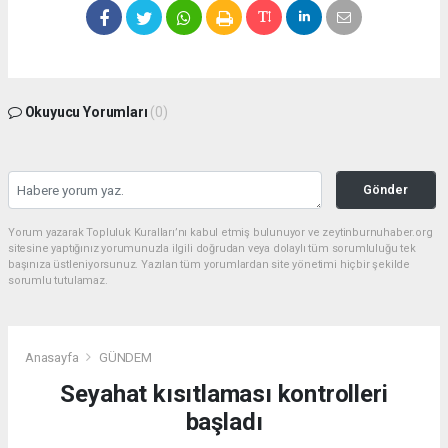
Okuyucu Yorumları
(0)
Gönder
Yorum yazarak Topluluk Kuralları’nı kabul etmiş bulunuyor ve zeytinburnuhaber.org
sitesine yaptığınız yorumunuzla ilgili doğrudan veya dolaylı tüm sorumluluğu tek
başınıza üstleniyorsunuz. Yazılan tüm yorumlardan site yönetimi hiçbir şekilde
sorumlu tutulamaz.
Anasayfa
GÜNDEM
Seyahat kısıtlaması kontrolleri
başladı