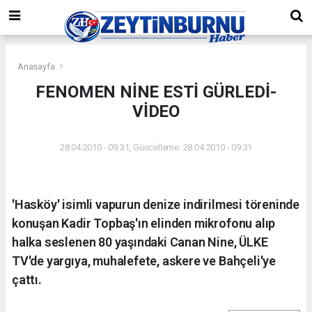
Anasayfa
FENOMEN NİNE ESTİ GÜRLEDİ-
VİDEO
28.04.2010 - 09:31, Güncelleme: 28.04.2010 - 09:31
'Hasköy' isimli vapurun denize indirilmesi töreninde
konuşan Kadir Topbaş'ın elinden mikrofonu alıp
halka seslenen 80 yaşındaki Canan Nine, ÜLKE
TV'de yargıya, muhalefete, askere ve Bahçeli'ye
çattı.