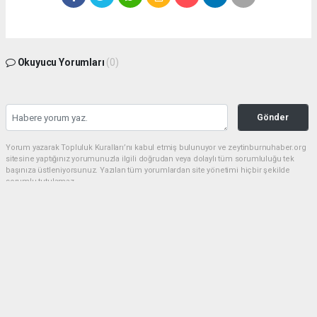
Okuyucu Yorumları
(0)
Gönder
Yorum yazarak Topluluk Kuralları’nı kabul etmiş bulunuyor ve zeytinburnuhaber.org
sitesine yaptığınız yorumunuzla ilgili doğrudan veya dolaylı tüm sorumluluğu tek
başınıza üstleniyorsunuz. Yazılan tüm yorumlardan site yönetimi hiçbir şekilde
sorumlu tutulamaz.
haber paketi
haber scripti
haber yazılımı
Tüm hakları saklı tutulmaktadır.Copyright 2026©
Haber Yazılımı:
Web Aksiyon ®