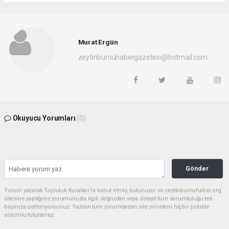
Murat Ergün
zeytinburnuhabergazetesi@hotmail.com
Okuyucu Yorumları
(0)
Gönder
Yorum yazarak Topluluk Kuralları’nı kabul etmiş bulunuyor ve zeytinburnuhaber.org
sitesine yaptığınız yorumunuzla ilgili doğrudan veya dolaylı tüm sorumluluğu tek
başınıza üstleniyorsunuz. Yazılan tüm yorumlardan site yönetimi hiçbir şekilde
sorumlu tutulamaz.