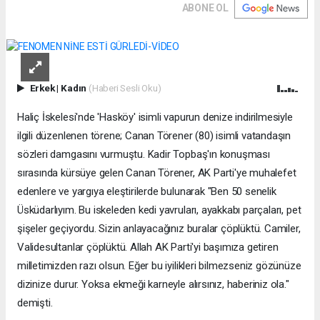
ABONE OL
Erkek
|
Kadın
(Haberi Sesli Oku)
Haliç İskelesi'nde 'Hasköy' isimli vapurun denize indirilmesiyle
ilgili düzenlenen törene; Canan Törener (80) isimli vatandaşın
sözleri damgasını vurmuştu. Kadir Topbaş'ın konuşması
sırasında kürsüye gelen Canan Törener, AK Parti'ye muhalefet
edenlere ve yargıya eleştirilerde bulunarak "Ben 50 senelik
Üsküdarlıyım. Bu iskeleden kedi yavruları, ayakkabı parçaları, pet
şişeler geçiyordu. Sizin anlayacağınız buralar çöplüktü. Camiler,
Validesultanlar çöplüktü. Allah AK Parti'yi başımıza getiren
milletimizden razı olsun. Eğer bu iyilikleri bilmezseniz gözünüze
dizinize durur. Yoksa ekmeği karneyle alırsınız, haberiniz ola."
demişti.