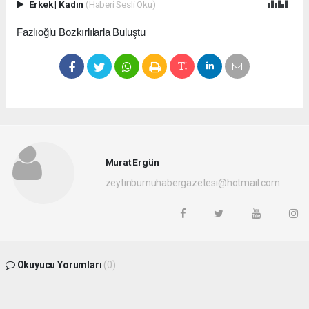
Erkek
|
Kadın
(Haberi Sesli Oku)
Fazlıoğlu Bozkırlılarla Buluştu
Murat Ergün
zeytinburnuhabergazetesi@hotmail.com
Okuyucu Yorumları
(0)