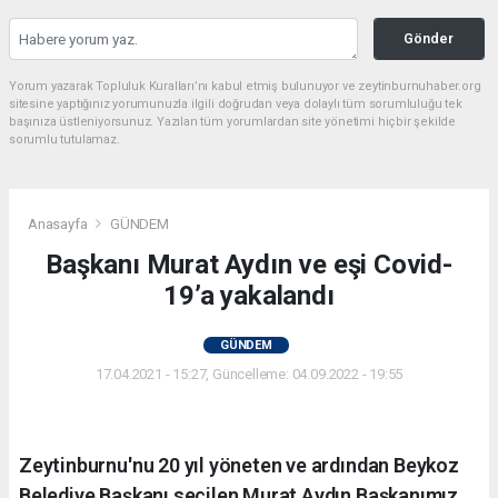
Gönder
Yorum yazarak Topluluk Kuralları’nı kabul etmiş bulunuyor ve zeytinburnuhaber.org
sitesine yaptığınız yorumunuzla ilgili doğrudan veya dolaylı tüm sorumluluğu tek
başınıza üstleniyorsunuz. Yazılan tüm yorumlardan site yönetimi hiçbir şekilde
sorumlu tutulamaz.
Anasayfa
GÜNDEM
Başkanı Murat Aydın ve eşi Covid-
19’a yakalandı
GÜNDEM
17.04.2021 - 15:27, Güncelleme: 04.09.2022 - 19:55
Zeytinburnu'nu 20 yıl yöneten ve ardından Beykoz
Belediye Başkanı seçilen Murat Aydın Başkanımız