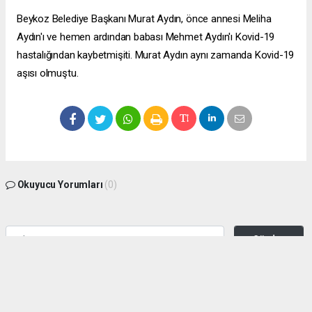
Beykoz Belediye Başkanı Murat Aydın, önce annesi Meliha
Aydın'ı ve hemen ardından babası Mehmet Aydın'ı Kovid-19
hastalığından kaybetmişiti. Murat Aydın aynı zamanda Kovid-19
aşısı olmuştu.
Okuyucu Yorumları
(0)
Gönder
Yorum yazarak Topluluk Kuralları’nı kabul etmiş bulunuyor ve zeytinburnuhaber.org
sitesine yaptığınız yorumunuzla ilgili doğrudan veya dolaylı tüm sorumluluğu tek
başınıza üstleniyorsunuz. Yazılan tüm yorumlardan site yönetimi hiçbir şekilde
sorumlu tutulamaz.