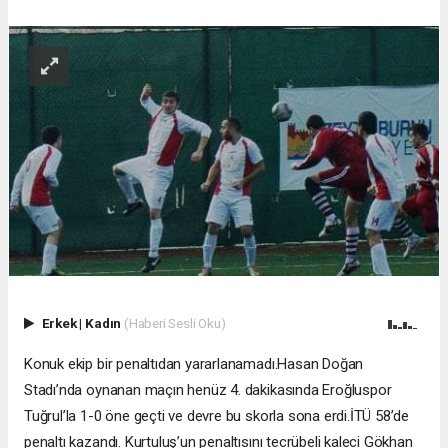
Erkek
|
Kadın
(Haberi Sesli Oku)
Konuk ekip bir penaltıdan yararlanamadı.Hasan Doğan
Stadı’nda oynanan maçın henüz 4. dakikasında Eroğluspor
Tuğrul’la 1-0 öne geçti ve devre bu skorla sona erdi.İTÜ 58’de
penaltı kazandı. Kurtuluş’un penaltısını tecrübeli kaleci Gökhan