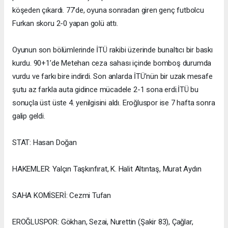
köşeden çıkardı. 77’de, oyuna sonradan giren genç futbolcu
Furkan skoru 2-0 yapan golü attı.
Oyunun son bölümlerinde İTÜ rakibi üzerinde bunaltıcı bir baskı
kurdu. 90+1’de Metehan ceza sahası içinde bomboş durumda
vurdu ve farkı bire indirdi. Son anlarda İTÜ’nün bir uzak mesafe
şutu az farkla auta gidince mücadele 2-1 sona erdi.İTÜ bu
sonuçla üst üste 4. yenilgisini aldı. Eroğluspor ise 7 hafta sonra
galip geldi.
STAT: Hasan Doğan
HAKEMLER: Yalçın Taşkınfırat, K. Halit Altıntaş, Murat Aydın
SAHA KOMİSERİ: Cezmi Tufan
EROĞLUSPOR: Gökhan, Sezai, Nurettin (Şakir 83), Çağlar,