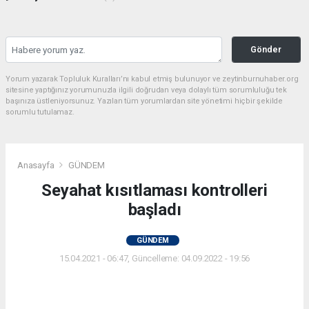
Gönder
Yorum yazarak Topluluk Kuralları’nı kabul etmiş bulunuyor ve zeytinburnuhaber.org
sitesine yaptığınız yorumunuzla ilgili doğrudan veya dolaylı tüm sorumluluğu tek
başınıza üstleniyorsunuz. Yazılan tüm yorumlardan site yönetimi hiçbir şekilde
sorumlu tutulamaz.
Anasayfa
GÜNDEM
Seyahat kısıtlaması kontrolleri
başladı
GÜNDEM
15.04.2021 - 06:47, Güncelleme: 04.09.2022 - 19:56