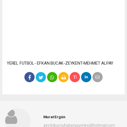
YEREL FUTBOL- EFKAN BUCAK-ZEYKENT-MEHMET ALPAY
Murat Ergün
zeytinburnuhabergazetesi@hotmail.com