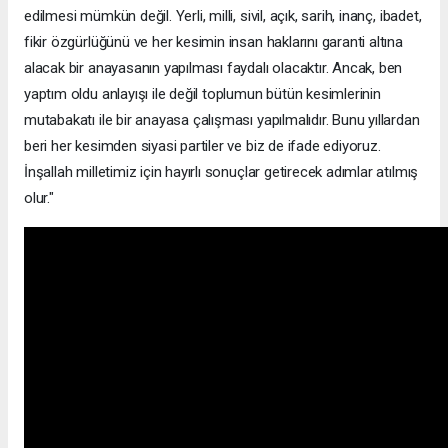
edilmesi mümkün değil. Yerli, milli, sivil, açık, sarih, inanç, ibadet,
fikir özgürlüğünü ve her kesimin insan haklarını garanti altına
alacak bir anayasanın yapılması faydalı olacaktır. Ancak, ben
yaptım oldu anlayışı ile değil toplumun bütün kesimlerinin
mutabakatı ile bir anayasa çalışması yapılmalıdır. Bunu yıllardan
beri her kesimden siyasi partiler ve biz de ifade ediyoruz.
İnşallah milletimiz için hayırlı sonuçlar getirecek adımlar atılmış
olur."