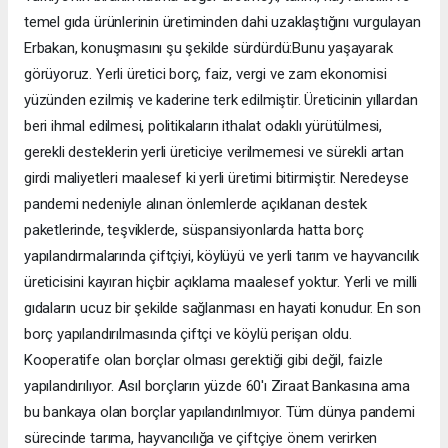
temel gıda ürünlerinin üretiminden dahi uzaklaştığını vurgulayan
Erbakan, konuşmasını şu şekilde sürdürdü:Bunu yaşayarak
görüyoruz. Yerli üretici borç, faiz, vergi ve zam ekonomisi
yüzünden ezilmiş ve kaderine terk edilmiştir. Üreticinin yıllardan
beri ihmal edilmesi, politikaların ithalat odaklı yürütülmesi,
gerekli desteklerin yerli üreticiye verilmemesi ve sürekli artan
girdi maliyetleri maalesef ki yerli üretimi bitirmiştir. Neredeyse
pandemi nedeniyle alınan önlemlerde açıklanan destek
paketlerinde, teşviklerde, süspansiyonlarda hatta borç
yapılandırmalarında çiftçiyi, köylüyü ve yerli tarım ve hayvancılık
üreticisini kayıran hiçbir açıklama maalesef yoktur. Yerli ve milli
gıdaların ucuz bir şekilde sağlanması en hayati konudur. En son
borç yapılandırılmasında çiftçi ve köylü perişan oldu.
Kooperatife olan borçlar olması gerektiği gibi değil, faizle
yapılandırılıyor. Asıl borçların yüzde 60'ı Ziraat Bankasına ama
bu bankaya olan borçlar yapılandırılmıyor. Tüm dünya pandemi
sürecinde tarıma, hayvancılığa ve çiftçiye önem verirken