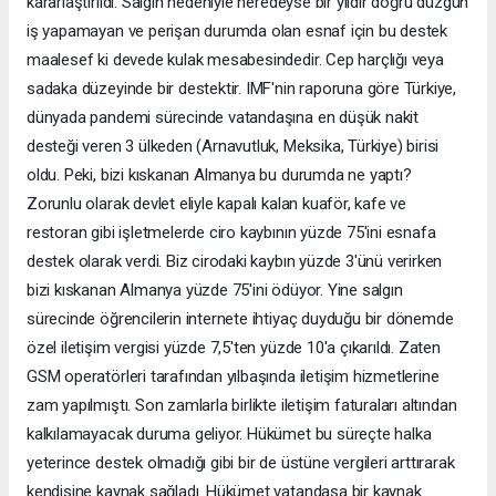
kararlaştırıldı. Salgın nedeniyle neredeyse bir yıldır doğru düzgün
iş yapamayan ve perişan durumda olan esnaf için bu destek
maalesef ki devede kulak mesabesindedir. Cep harçlığı veya
sadaka düzeyinde bir destektir. IMF'nin raporuna göre Türkiye,
dünyada pandemi sürecinde vatandaşına en düşük nakit
desteği veren 3 ülkeden (Arnavutluk, Meksika, Türkiye) birisi
oldu. Peki, bizi kıskanan Almanya bu durumda ne yaptı?
Zorunlu olarak devlet eliyle kapalı kalan kuaför, kafe ve
restoran gibi işletmelerde ciro kaybının yüzde 75'ini esnafa
destek olarak verdi. Biz cirodaki kaybın yüzde 3'ünü verirken
bizi kıskanan Almanya yüzde 75'ini ödüyor. Yine salgın
sürecinde öğrencilerin internete ihtiyaç duyduğu bir dönemde
özel iletişim vergisi yüzde 7,5'ten yüzde 10'a çıkarıldı. Zaten
GSM operatörleri tarafından yılbaşında iletişim hizmetlerine
zam yapılmıştı. Son zamlarla birlikte iletişim faturaları altından
kalkılamayacak duruma geliyor. Hükümet bu süreçte halka
yeterince destek olmadığı gibi bir de üstüne vergileri arttırarak
kendisine kaynak sağladı. Hükümet vatandaşa bir kaynak