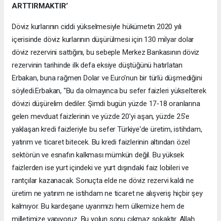
ARTTIRMAKTIR’
Döviz kurlarının ciddi yükselmesiyle hükümetin 2020 yılı
içerisinde döviz kurlarının düşürülmesi için 130 milyar dolar
döviz rezervini sattığını, bu sebeple Merkez Bankasının döviz
rezervinin tarihinde ilk defa eksiye düştüğünü hatırlatan
Erbakan, buna rağmen Dolar ve Euro'nun bir türlü düşmediğini
söyledi.Erbakan, "Bu da olmayınca bu sefer faizleri yükselterek
dövizi düşürelim dediler. Şimdi bugün yüzde 17-18 oranlarına
gelen mevduat faizlerinin ve yüzde 20'yi aşan, yüzde 25'e
yaklaşan kredi faizleriyle bu sefer Türkiye'de üretim, istihdam,
yatırım ve ticaret bitecek. Bu kredi faizlerinin altından özel
sektörün ve esnafın kalkması mümkün değil. Bu yüksek
faizlerden ise yurt içindeki ve yurt dışındaki faiz lobileri ve
rantçılar kazanacak. Sonuçta elde ne döviz rezervi kaldı ne
üretim ne yatırım ne istihdam ne ticaret ne alışveriş hiçbir şey
kalmıyor. Bu kardeşane uyarımızı hem ülkemize hem de
milletimize yapıyoruz. Bu yolun sonu çıkmaz sokaktır. Allah