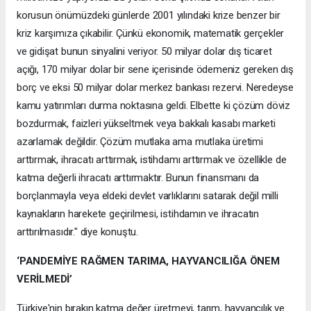
korusun önümüzdeki günlerde 2001 yılındaki krize benzer bir
kriz karşımıza çıkabilir. Çünkü ekonomik, matematik gerçekler
ve gidişat bunun sinyalini veriyor. 50 milyar dolar dış ticaret
açığı, 170 milyar dolar bir sene içerisinde ödemeniz gereken dış
borç ve eksi 50 milyar dolar merkez bankası rezervi. Neredeyse
kamu yatırımları durma noktasına geldi. Elbette ki çözüm döviz
bozdurmak, faizleri yükseltmek veya bakkalı kasabı marketi
azarlamak değildir. Çözüm mutlaka ama mutlaka üretimi
arttırmak, ihracatı arttırmak, istihdamı arttırmak ve özellikle de
katma değerli ihracatı arttırmaktır. Bunun finansmanı da
borçlanmayla veya eldeki devlet varlıklarını satarak değil milli
kaynakların harekete geçirilmesi, istihdamın ve ihracatın
arttırılmasıdır." diye konuştu.
‘PANDEMİYE RAĞMEN TARIMA, HAYVANCILIĞA ÖNEM
VERİLMEDİ’
Türkiye'nin bırakın katma değer üretmeyi, tarım, hayvancılık ve