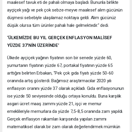
maalesef tavuk eti de pahalı olmaya başladı. Bununla birlikte
ayçiçek yağı ve pek çok sebze-meyve maalesef alım gücünün
düşmesi sebebiyle ulaşılamaz noktaya geldi. Alım gücünüz
düşük olursa tüm ürünler pahalı hale gelmektedir." dedi.
‘ÜLKEMİZDE BU YIL GERÇEK ENFLASYON MALİSEF
YÜZDE 37’NİN ÜZERİNDE’
Ülkede ayçiçek yağının fiyatının son bir senede yüzde 60,
yumurtanın fiyatının yüzde 67, portakal fiyatının yüzde 65
arttığını belirten Erbakan, "Pek çok gıda fiyatı yüzde 50-60
oranında artış gösterdi. Bağımsız araştırmacılar 2020 yılı
enflasyon oranını yüzde 37 olarak açıkladı. Gıda enflasyonunun
ise yüzde 50 seviyesinde olduğu ortaya konuldu. Buna karşılık
asgari ücret maaş zammı yüzde 21, işçi ve memur
emeklileriyle memurlara da yüzde 7,5-8,5 oranında zam yapıldı.
Gerçek enflasyon rakamları karşısında yapılan zammı
matematiksel olarak bir zam olarak değerlendirmek mümkün