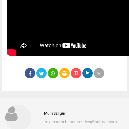
Murat Ergün
zeytinburnuhabergazetesi@hotmail.com