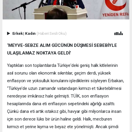
Erkek
|
Kadın
(Haberi Sesli Oku)
‘MEYVE-SEBZE ALIM GÜCÜNÜN DÜŞMESİ SEBEBİYLE
ULAŞILAMAZ NOKTAYA GELDİ’
Yaptıkları son toplantılarda Türkiye'deki geniş halk kitlelerinin
asıl sorunu olan ekonomik sıkıntılar, geçim derdi, yüksek
enflasyon ve yoksulluk konularını işlediklerini söyleyen Erbakan,
"Türkiye'de uzun zamandır vatandaşın kırmızı et tüketebilmesi
neredeyse imkânsız hale gelmişti. TÜİK, son enflasyon
hesaplarında dana eti enflasyon sepetindeki ağırlığı azalttı.
Çünkü dana eti artık ıstakoz gibi, havyar gibi milyonlarca insan
için son derece lüks bir ürün haline geldi. Halk, mecburen
kırmızı et yerine kıyma ve beyaz ete yönelmişti. Ancak şimdi