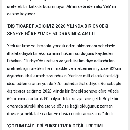
üreterek bir katkıda bulunmuyor. Ali'nin cebinden alıp Veli'nin
cebine koyuyor.
‘DIŞ TİCARET AÇIĞIMIZ 2020 YILINDA BİR ÖNCEKİ
SENEYE GÖRE YÜZDE 60 ORANINDA ARTTI’
Yerli üretime ve ihracata yönelik adım atılmaması sebebiyle
ithalata dayalı bir ekonominin hüküm sürdüğünü kaydeden
Erbakan, "Türkiye'de üretilen ve yerli üretim diye adlandırılan,
üretmek için üretilen ham madde ve malzemenin yüzde 82'sini
dışarıdan ithal etmek zorundasın. Yerli ve milli olarak üretildiği
iddia edilen ürünün yüzde 82'si aslında ithal ediliyor. Bu sebeple
dış ticaret açığımız 2020 yılında bir önceki seneye göre yüzde
60 oranında artarak 50 milyar dolar seviyesine geldi. Böyle bir
ortamda sürekli ithalata ve dövize bağlı olduğunuz zaman
dövize yönelik talep artar ve dövizi durduramazsınız." dedi.
‘ÇÖZÜM FAİZLERİ YÜKSELTMEK DEĞİL ÜRETİMİ