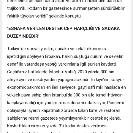
sefer ikinci bir adım daha atıldı. Bu adım birincisinden daha da
trajikomik. İktidarın bir gazetesinde sürmanşetten sürdürülebilir
fakirlik tüyoları verildi." şeklinde konuştu.
‘ESNAFA VERİLEN DESTEK CEP HARÇLIĞI VE SADAKA
DÜZEYİNDEDİR’
Türkiye'de sosyal yardım, sadaka ve zekât ekonomisi
işletildiğini söyleyen Erbakan, halkın düştüğü durum ve devletin
esnaf ile vatandaşa yaptığı yardımlarla ilgili şunları kaydetti:
Geçtiğimiz haftalarda İstanbul Valiliği 2020 yılında 300 bin
aileye ayni ve nakdi yardım yaptığını açıkladı. Türkiye'nin sosyo-
ekonomik bakımdan en ileri seviyede, gayri safi milli hasılada en
yüksek paya sahip olan İstanbul'da 300 bin aile temel ihtiyacını
karşılayamadığı için yardım almak durumunda kalıyor. Pandemi
dolayısıyla işyerini kapatmak zorunda kalan kafe ve restoran
sahiplerine resmi gazetede yayımlayarak bir destek açıklandı.
Kaybettikleri cironun yüzde 3'ü kadar destek verilmesi