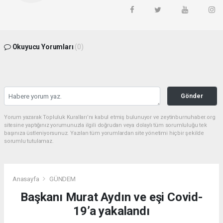
Okuyucu Yorumları
(0)
Gönder
Yorum yazarak Topluluk Kuralları’nı kabul etmiş bulunuyor ve zeytinburnuhaber.org
sitesine yaptığınız yorumunuzla ilgili doğrudan veya dolaylı tüm sorumluluğu tek
başınıza üstleniyorsunuz. Yazılan tüm yorumlardan site yönetimi hiçbir şekilde
sorumlu tutulamaz.
Anasayfa
GÜNDEM
Başkanı Murat Aydın ve eşi Covid-
19’a yakalandı