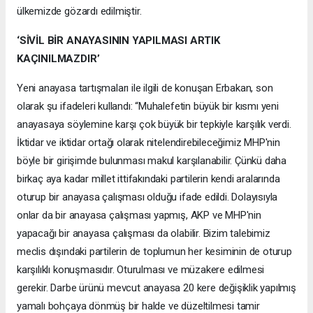
ülkemizde gözardı edilmiştir.
‘SİVİL BİR ANAYASININ YAPILMASI ARTIK
KAÇINILMAZDIR’
Yeni anayasa tartışmaları ile ilgili de konuşan Erbakan, son
olarak şu ifadeleri kullandı: “Muhalefetin büyük bir kısmı yeni
anayasaya söylemine karşı çok büyük bir tepkiyle karşılık verdi.
İktidar ve iktidar ortağı olarak nitelendirebileceğimiz MHP'nin
böyle bir girişimde bulunması makul karşılanabilir. Çünkü daha
birkaç aya kadar millet ittifakındaki partilerin kendi aralarında
oturup bir anayasa çalışması olduğu ifade edildi. Dolayısıyla
onlar da bir anayasa çalışması yapmış, AKP ve MHP'nin
yapacağı bir anayasa çalışması da olabilir. Bizim talebimiz
meclis dışındaki partilerin de toplumun her kesiminin de oturup
karşılıklı konuşmasıdır. Oturulması ve müzakere edilmesi
gerekir. Darbe ürünü mevcut anayasa 20 kere değişiklik yapılmış
yamalı bohçaya dönmüş bir halde ve düzeltilmesi tamir