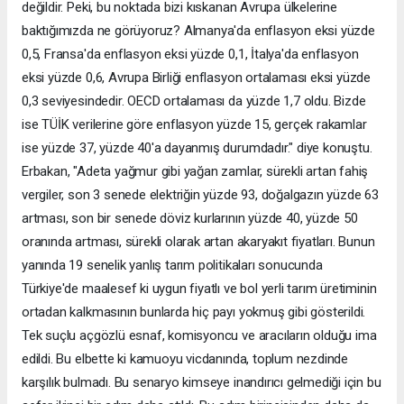
değildir. Peki, bu noktada bizi kıskanan Avrupa ülkelerine
baktığımızda ne görüyoruz? Almanya'da enflasyon eksi yüzde
0,5, Fransa'da enflasyon eksi yüzde 0,1, İtalya'da enflasyon
eksi yüzde 0,6, Avrupa Birliği enflasyon ortalaması eksi yüzde
0,3 seviyesindedir. OECD ortalaması da yüzde 1,7 oldu. Bizde
ise TÜİK verilerine göre enflasyon yüzde 15, gerçek rakamlar
ise yüzde 37, yüzde 40'a dayanmış durumdadır." diye konuştu.
Erbakan, "Adeta yağmur gibi yağan zamlar, sürekli artan fahiş
vergiler, son 3 senede elektriğin yüzde 93, doğalgazın yüzde 63
artması, son bir senede döviz kurlarının yüzde 40, yüzde 50
oranında artması, sürekli olarak artan akaryakıt fiyatları. Bunun
yanında 19 senelik yanlış tarım politikaları sonucunda
Türkiye'de maalesef ki uygun fiyatlı ve bol yerli tarım üretiminin
ortadan kalkmasının bunlarda hiç payı yokmuş gibi gösterildi.
Tek suçlu açgözlü esnaf, komisyoncu ve aracıların olduğu ima
edildi. Bu elbette ki kamuoyu vicdanında, toplum nezdinde
karşılık bulmadı. Bu senaryo kimseye inandırıcı gelmediği için bu