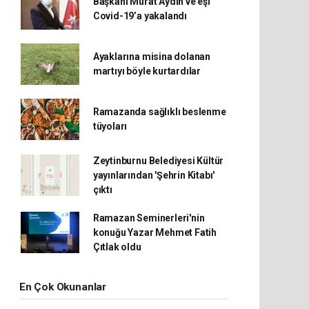
Başkanı Murat Aydın ve eşi
Covid-19’a yakalandı
Ayaklarına misina dolanan
martıyı böyle kurtardılar
Ramazanda sağlıklı beslenme
tüyoları
Zeytinburnu Belediyesi Kültür
yayınlarından 'Şehrin Kitabı'
çıktı
Ramazan Seminerleri'nin
konuğu Yazar Mehmet Fatih
Çıtlak oldu
En Çok Okunanlar