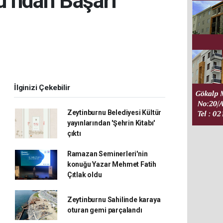
u’ndan Başarı
İlginizi Çekebilir
Zeytinburnu Belediyesi Kültür
yayınlarından 'Şehrin Kitabı'
çıktı
Ramazan Seminerleri'nin
konuğu Yazar Mehmet Fatih
Çıtlak oldu
Zeytinburnu Sahilinde karaya
oturan gemi parçalandı