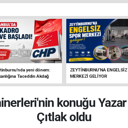
tinburnu'nda yeni dönem:
ZEYTİNBURNU’NA ENGELSİZ
kanlığına Taceddin Akdağ
MERKEZİ GELİYOR
erleri'nin konuğu Yaza
Çıtlak oldu