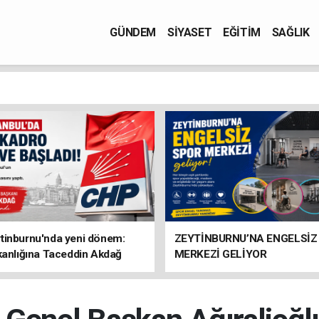
GÜNDEM
SİYASET
EĞİTİM
SAĞLIK
tinburnu'nda yeni dönem:
ZEYTİNBURNU’NA ENGELSİZ
kanlığına Taceddin Akdağ
MERKEZİ GELİYOR