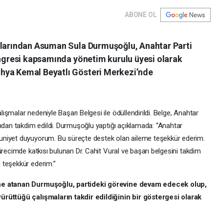
ABONE OL
alarından Asuman Sula Durmuşoğlu, Anahtar Parti
ongresi kapsamında yönetim kurulu üyesi olarak
hya Kemal Beyatlı Gösteri Merkezi’nde
şmalar nedeniyle Başarı Belgesi ile ödüllendirildi. Belge, Anahtar
ından takdim edildi. Durmuşoğlu yaptığı açıklamada: “Anahtar
uniyet duyuyorum. Bu süreçte destek olan aileme teşekkür ederim.
ürecimde katkısı bulunan Dr. Cahit Vural ve başarı belgesini takdim
 teşekkür ederim.”
ine atanan Durmuşoğlu, partideki görevine devam edecek olup,
ürüttüğü çalışmaların takdir edildiğinin bir göstergesi olarak