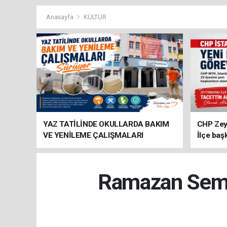
Anasayfa
KÜLTÜR
YAZ TATİLİNDE OKULLARDA BAKIM
CHP Zey
VE YENİLEME ÇALIŞMALARI
İlçe baş
SÜRÜYOR
atandı
Ramazan Semin