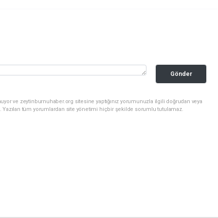
Gönder
uyor ve zeytinburnuhaber.org sitesine yaptığınız yorumunuzla ilgili doğrudan veya
. Yazılan tüm yorumlardan site yönetimi hiçbir şekilde sorumlu tutulamaz.