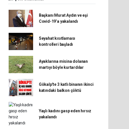
Başkanı Murat Aydın ve eşi
Covid-19’a yakalandı
Seyahat kısıtlaması
kontrolleri başladı
Ayaklarına misina dolanan
martıyı böyle kurtardılar
Gökalp'te 3 katlı binanın ikinci
katındaki balkon çöktü
Yaşlı kadını gasp eden hırsız
yakalandı