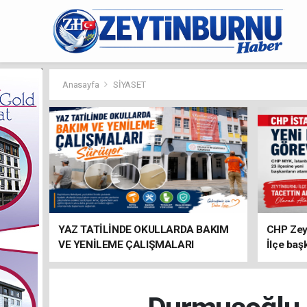
Anasayfa
SİYASET
YAZ TATİLİNDE OKULLARDA BAKIM
CHP Zey
VE YENİLEME ÇALIŞMALARI
İlçe baş
SÜRÜYOR
atandı