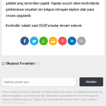
şekilde araç kontrolleri yapıldı. Yapılan
escort silivri
kontrollerde
şehirlerarası seyahat izin belgesi olmayan kişilere idari para
cezası uygulandı.
Kontroller sabah saat 05.00'a kadar devam edecek.
Okuyucu Yorumları
(0)
Gönder
Yorum yazarak Topluluk Kuralları’nı kabul etmiş bulunuyor ve zeytinburnuhaber.org
sitesine yaptığınız yorumunuzla ilgili doğrudan veya dolaylı tüm sorumluluğu tek
başınıza üstleniyorsunuz. Yazılan tüm yorumlardan site yönetimi hiçbir şekilde
sorumlu tutulamaz.