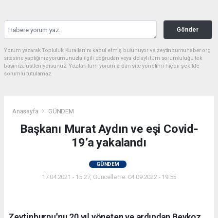
Gönder
Yorum yazarak Topluluk Kuralları’nı kabul etmiş bulunuyor ve zeytinburnuhaber.org
sitesine yaptığınız yorumunuzla ilgili doğrudan veya dolaylı tüm sorumluluğu tek
başınıza üstleniyorsunuz. Yazılan tüm yorumlardan site yönetimi hiçbir şekilde
sorumlu tutulamaz.
Anasayfa
GÜNDEM
Başkanı Murat Aydın ve eşi Covid-
19’a yakalandı
GÜNDEM
17.04.2021 - 15:27, Güncelleme: 04.09.2022 - 19:55
Zeytinburnu'nu 20 yıl yöneten ve ardından Beykoz