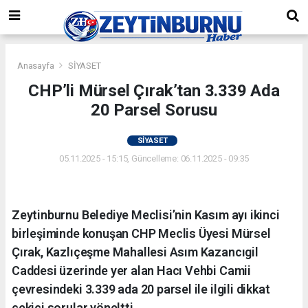
Anasayfa
SİYASET
CHP’li Mürsel Çırak’tan 3.339 Ada
20 Parsel Sorusu
SİYASET
05.11.2025 - 15:15, Güncelleme: 06.11.2025 - 09:35
Zeytinburnu Belediye Meclisi’nin Kasım ayı ikinci
birleşiminde konuşan CHP Meclis Üyesi Mürsel
Çırak, Kazlıçeşme Mahallesi Asım Kazancıgil
Caddesi üzerinde yer alan Hacı Vehbi Camii
çevresindeki 3.339 ada 20 parsel ile ilgili dikkat
çekici sorular yöneltti