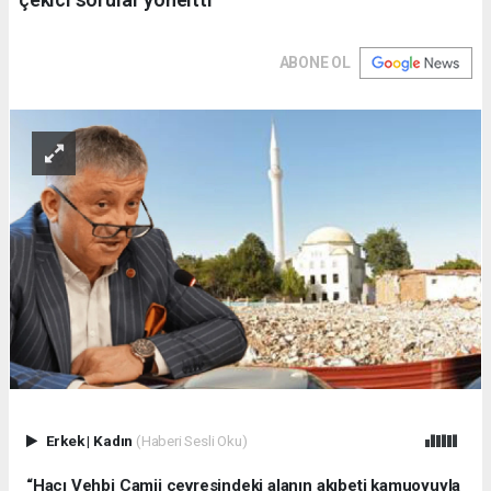
ABONE OL
Erkek
|
Kadın
(Haberi Sesli Oku)
“Hacı Vehbi Camii çevresindeki alanın akıbeti kamuoyuyla