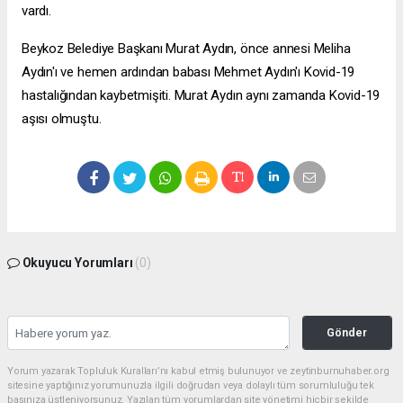
vardı.
Beykoz Belediye Başkanı Murat Aydın, önce annesi Meliha
Aydın'ı ve hemen ardından babası Mehmet Aydın'ı Kovid-19
hastalığından kaybetmişiti. Murat Aydın aynı zamanda Kovid-19
aşısı olmuştu.
Okuyucu Yorumları
(0)
Gönder
Yorum yazarak Topluluk Kuralları’nı kabul etmiş bulunuyor ve zeytinburnuhaber.org
sitesine yaptığınız yorumunuzla ilgili doğrudan veya dolaylı tüm sorumluluğu tek
başınıza üstleniyorsunuz. Yazılan tüm yorumlardan site yönetimi hiçbir şekilde