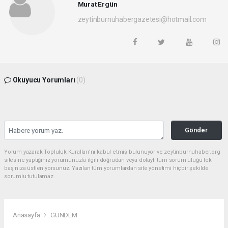
Murat Ergün
zeytinburnuhabergazetesi@hotmail.com
Okuyucu Yorumları
(0)
Gönder
Yorum yazarak Topluluk Kuralları’nı kabul etmiş bulunuyor ve zeytinburnuhaber.org
sitesine yaptığınız yorumunuzla ilgili doğrudan veya dolaylı tüm sorumluluğu tek
başınıza üstleniyorsunuz. Yazılan tüm yorumlardan site yönetimi hiçbir şekilde
sorumlu tutulamaz.
Anasayfa
GÜNDEM